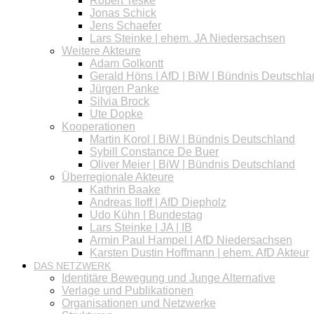
Robert Teske
Jonas Schick
Jens Schaefer
Lars Steinke | ehem. JA Niedersachsen
Weitere Akteure
Adam Golkontt
Gerald Höns | AfD | BiW | Bündnis Deutschl
Jürgen Panke
Silvia Brock
Ute Dopke
Kooperationen
Martin Korol | BiW | Bündnis Deutschland
Sybill Constance De Buer
Oliver Meier | BiW | Bündnis Deutschland
Überregionale Akteure
Kathrin Baake
Andreas Iloff | AfD Diepholz
Udo Kühn | Bundestag
Lars Steinke | JA | IB
Armin Paul Hampel | AfD Niedersachsen
Karsten Dustin Hoffmann | ehem. AfD Akteur
DAS NETZWERK
Identitäre Bewegung und Junge Alternative
Verlage und Publikationen
Organisationen und Netzwerke