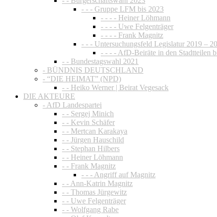
- - Bürgerschaftswahl 2023
- - - Gruppe LFM bis 2023
- - - - Heiner Löhmann
- - - - Uwe Felgenträger
- - - - Frank Magnitz
- - - Untersuchungsfeld Legislatur 2019 – 2
- - - - AfD-Beiräte in den Stadtteilen 
- - Bundestagswahl 2021
- BÜNDNIS DEUTSCHLAND
- “DIE HEIMAT” (NPD)
- - Heiko Werner | Beirat Vegesack
DIE AKTEURE
- AfD Landespartei
- - Sergej Minich
- - Kevin Schäfer
- - Mertcan Karakaya
- - Jürgen Hauschild
- - Stephan Hilbers
- - Heiner Löhmann
- - Frank Magnitz
- - - Angriff auf Magnitz
- - Ann-Katrin Magnitz
- - Thomas Jürgewitz
- - Uwe Felgenträger
- - Wolfgang Rabe