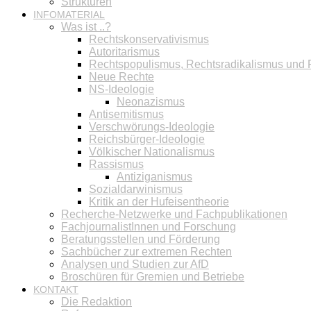
Strukturen
INFOMATERIAL
Was ist ..?
Rechtskonservativismus
Autoritarismus
Rechtspopulismus, Rechtsradikalismus und
Neue Rechte
NS-Ideologie
Neonazismus
Antisemitismus
Verschwörungs-Ideologie
Reichsbürger-Ideologie
Völkischer Nationalismus
Rassismus
Antiziganismus
Sozialdarwinismus
Kritik an der Hufeisentheorie
Recherche-Netzwerke und Fachpublikationen
FachjournalistInnen und Forschung
Beratungsstellen und Förderung
Sachbücher zur extremen Rechten
Analysen und Studien zur AfD
Broschüren für Gremien und Betriebe
KONTAKT
Die Redaktion