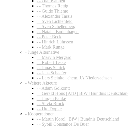
- - Olaf Kappelt
- - Thomas Rettig
- - Guido Thieme
- - Alexander Tassis
- - Sven Lichtenfeld
- - Sven Schellenberg
- - Natalia Bodenhagen
- - Peter Beck
- - Hinrich Lührssen
- - Mark Runge
- Junge Alternative
- - Marvin Mergard
- - Robert Teske
- - Jonas Schick
- - Jens Schaefer
- - Lars Steinke | ehem. JA Niedersachsen
- Weitere Akteure
- - Adam Golkontt
- - Gerald Höns | AfD | BiW | Bündnis Deutschlan
- - Jürgen Panke
- - Silvia Brock
- - Ute Dopke
- Kooperationen
- - Martin Korol | BiW | Bündnis Deutschland
- - Sybill Constance De Buer