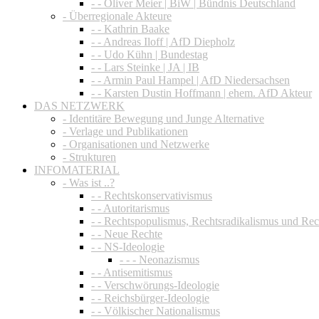
- - Oliver Meier | BiW | Bündnis Deutschland
- Überregionale Akteure
- - Kathrin Baake
- - Andreas Iloff | AfD Diepholz
- - Udo Kühn | Bundestag
- - Lars Steinke | JA | IB
- - Armin Paul Hampel | AfD Niedersachsen
- - Karsten Dustin Hoffmann | ehem. AfD Akteur
DAS NETZWERK
- Identitäre Bewegung und Junge Alternative
- Verlage und Publikationen
- Organisationen und Netzwerke
- Strukturen
INFOMATERIAL
- Was ist ..?
- - Rechtskonservativismus
- - Autoritarismus
- - Rechtspopulismus, Rechtsradikalismus und Re
- - Neue Rechte
- - NS-Ideologie
- - - Neonazismus
- - Antisemitismus
- - Verschwörungs-Ideologie
- - Reichsbürger-Ideologie
- - Völkischer Nationalismus