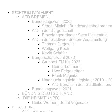
RECHTE IM PARLAMENT
AFD BREMEN
Bundestagswahl 2025
Sergej Minich | Bundestagsabgeordnet
AfD in der Bürgerschaft
Einzelabgeordneter Sven Lichtenfeld
AfD in der Stadtverordneten-Versammlung
Thomas Jürgewitz
Wolfgang Koch
Kevin Schäfer
Bürgerschaftswahl 2023
Gruppe LFM bis 2023
Heiner Löhmann
Uwe Felgenträger
Frank Magnitz
Untersuchungsfeld Legislatur 2019 – 2
AfD-Beiräte in den Stadtteilen bi
Bundestagswahl 2021
BÜNDNIS DEUTSCHLAND
“DIE HEIMAT” (NPD)
Heiko Werner | Beirat Vegesack
DIE AKTEURE
AfD Landespartei