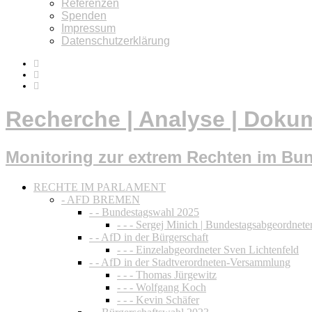
Referenzen
Spenden
Impressum
Datenschutzerklärung
Recherche | Analyse | Doku
Monitoring zur extrem Rechten im Bu
RECHTE IM PARLAMENT
- AFD BREMEN
- - Bundestagswahl 2025
- - - Sergej Minich | Bundestagsabgeordnete
- - AfD in der Bürgerschaft
- - - Einzelabgeordneter Sven Lichtenfeld
- - AfD in der Stadtverordneten-Versammlung
- - - Thomas Jürgewitz
- - - Wolfgang Koch
- - - Kevin Schäfer