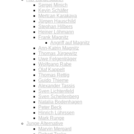
Sergej Minich
Kevin Schäfer
Mertcan Karakaya
Jürgen Hauschild
Stephan Hilbers
Heiner Löhmann
Frank Magnitz
Angriff auf Magnitz
Ann-Katrin Magnitz
Thomas Jürgewitz
Uwe Felgenträger
Wolfgang Rabe
Olaf Kappelt
Thomas Rettig
Guido Thieme
Alexander Tassis
Sven Lichtenfeld
Sven Schellenberg
Natalia Bodenhagen
Peter Beck
Hinrich Lührssen
Mark Runge
Junge Alternative
Marvin Mergard