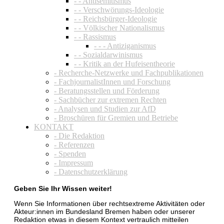
- - Antisemitismus
- - Verschwörungs-Ideologie
- - Reichsbürger-Ideologie
- - Völkischer Nationalismus
- - Rassismus
- - - Antiziganismus
- - Sozialdarwinismus
- - Kritik an der Hufeisentheorie
- Recherche-Netzwerke und Fachpublikationen
- FachjournalistInnen und Forschung
- Beratungsstellen und Förderung
- Sachbücher zur extremen Rechten
- Analysen und Studien zur AfD
- Broschüren für Gremien und Betriebe
KONTAKT
- Die Redaktion
- Referenzen
- Spenden
- Impressum
- Datenschutzerklärung
Geben Sie Ihr Wissen weiter!
Wenn Sie Informationen über rechtsextreme Aktivitäten oder
Akteur:innen im Bundesland Bremen haben oder unserer
Redaktion etwas in diesem Kontext vertraulich mitteilen