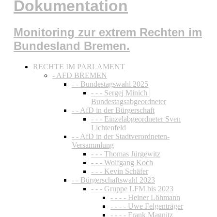
Dokumentation
Monitoring zur extrem Rechten im
Bundesland Bremen.
RECHTE IM PARLAMENT
- AFD BREMEN
- - Bundestagswahl 2025
- - - Sergej Minich |
Bundestagsabgeordneter
- - AfD in der Bürgerschaft
- - - Einzelabgeordneter Sven
Lichtenfeld
- - AfD in der Stadtverordneten-
Versammlung
- - - Thomas Jürgewitz
- - - Wolfgang Koch
- - - Kevin Schäfer
- - Bürgerschaftswahl 2023
- - - Gruppe LFM bis 2023
- - - - Heiner Löhmann
- - - - Uwe Felgenträger
- - - - Frank Magnitz