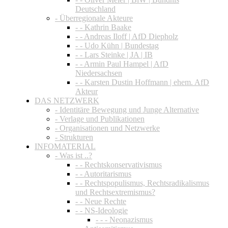
Deutschland
- Überregionale Akteure
- - Kathrin Baake
- - Andreas Iloff | AfD Diepholz
- - Udo Kühn | Bundestag
- - Lars Steinke | JA | IB
- - Armin Paul Hampel | AfD
Niedersachsen
- - Karsten Dustin Hoffmann | ehem. AfD
Akteur
DAS NETZWERK
- Identitäre Bewegung und Junge Alternative
- Verlage und Publikationen
- Organisationen und Netzwerke
- Strukturen
INFOMATERIAL
- Was ist ..?
- - Rechtskonservativismus
- - Autoritarismus
- - Rechtspopulismus, Rechtsradikalismus
und Rechtsextremismus?
- - Neue Rechte
- - NS-Ideologie
- - - Neonazismus