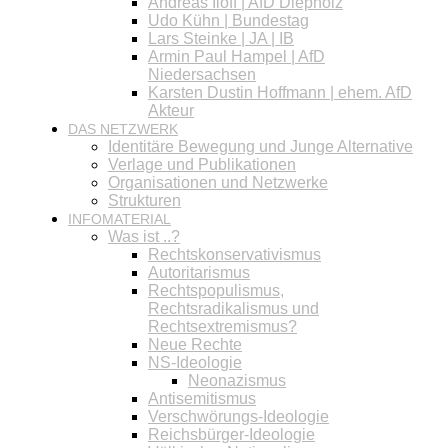
Andreas Iloff | AfD Diepholz
Udo Kühn | Bundestag
Lars Steinke | JA | IB
Armin Paul Hampel | AfD
Niedersachsen
Karsten Dustin Hoffmann | ehem. AfD
Akteur
DAS NETZWERK
Identitäre Bewegung und Junge Alternative
Verlage und Publikationen
Organisationen und Netzwerke
Strukturen
INFOMATERIAL
Was ist ..?
Rechtskonservativismus
Autoritarismus
Rechtspopulismus,
Rechtsradikalismus und
Rechtsextremismus?
Neue Rechte
NS-Ideologie
Neonazismus
Antisemitismus
Verschwörungs-Ideologie
Reichsbürger-Ideologie