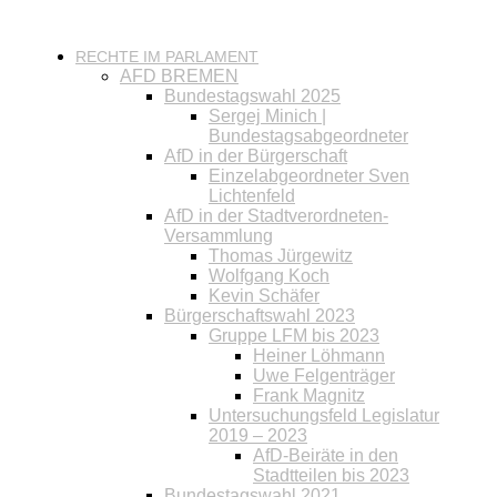
RECHTE IM PARLAMENT
AFD BREMEN
Bundestagswahl 2025
Sergej Minich |
Bundestagsabgeordneter
AfD in der Bürgerschaft
Einzelabgeordneter Sven
Lichtenfeld
AfD in der Stadtverordneten-
Versammlung
Thomas Jürgewitz
Wolfgang Koch
Kevin Schäfer
Bürgerschaftswahl 2023
Gruppe LFM bis 2023
Heiner Löhmann
Uwe Felgenträger
Frank Magnitz
Untersuchungsfeld Legislatur
2019 – 2023
AfD-Beiräte in den
Stadtteilen bis 2023
Bundestagswahl 2021