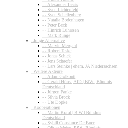
- - Alexander Tassis
- - Sven Lichtenfeld
- - Sven Schellenberg
- - Natalia Bodenhagen
- - Peter Beck
- - Hinrich Lührssen
- - Mark Runge
- Junge Alternative
- - Marvin Mergard
- - Robert Teske
- - Jonas Schick
- - Jens Schaefer
- - Lars Steinke | ehem. JA Niedersachsen
- Weitere Akteure
- - Adam Golkontt
- - Gerald Höns | AfD | BiW | Bündnis
Deutschland
- - Jürgen Panke
- - Silvia Brock
- - Ute Dopke
- Kooperationen
- - Martin Korol | BiW | Bündnis
Deutschland
- - Sybill Constance De Buer
- - Oliver Meier | BiW | Bündnis