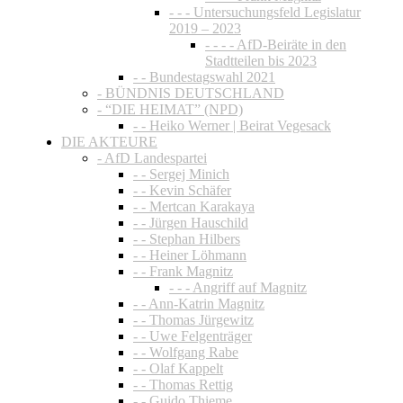
- - - Untersuchungsfeld Legislatur
2019 – 2023
- - - - AfD-Beiräte in den
Stadtteilen bis 2023
- - Bundestagswahl 2021
- BÜNDNIS DEUTSCHLAND
- “DIE HEIMAT” (NPD)
- - Heiko Werner | Beirat Vegesack
DIE AKTEURE
- AfD Landespartei
- - Sergej Minich
- - Kevin Schäfer
- - Mertcan Karakaya
- - Jürgen Hauschild
- - Stephan Hilbers
- - Heiner Löhmann
- - Frank Magnitz
- - - Angriff auf Magnitz
- - Ann-Katrin Magnitz
- - Thomas Jürgewitz
- - Uwe Felgenträger
- - Wolfgang Rabe
- - Olaf Kappelt
- - Thomas Rettig
- - Guido Thieme