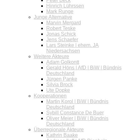
Peter Beck
Hinrich Lührssen
Mark Runge
Junge Alternative
Marvin Mergard
Robert Teske
Jonas Schick
Jens Schaefer
Lars Steinke | ehem. JA
Niedersachsen
Weitere Akteure
Adam Golkontt
Gerald Höns | AfD | BiW | Bündnis
Deutschland
Jürgen Panke
Silvia Brock
Ute Dopke
Kooperationen
Martin Korol | BiW | Bündnis
Deutschland
Sybill Constance De Buer
Oliver Meier | BiW | Bündnis
Deutschland
Überregionale Akteure
Kathrin Baake