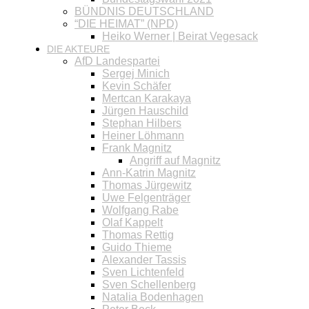
BÜNDNIS DEUTSCHLAND
“DIE HEIMAT” (NPD)
Heiko Werner | Beirat Vegesack
DIE AKTEURE
AfD Landespartei
Sergej Minich
Kevin Schäfer
Mertcan Karakaya
Jürgen Hauschild
Stephan Hilbers
Heiner Löhmann
Frank Magnitz
Angriff auf Magnitz
Ann-Katrin Magnitz
Thomas Jürgewitz
Uwe Felgenträger
Wolfgang Rabe
Olaf Kappelt
Thomas Rettig
Guido Thieme
Alexander Tassis
Sven Lichtenfeld
Sven Schellenberg
Natalia Bodenhagen