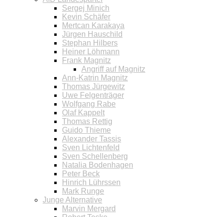
Sergej Minich
Kevin Schäfer
Mertcan Karakaya
Jürgen Hauschild
Stephan Hilbers
Heiner Löhmann
Frank Magnitz
Angriff auf Magnitz
Ann-Katrin Magnitz
Thomas Jürgewitz
Uwe Felgenträger
Wolfgang Rabe
Olaf Kappelt
Thomas Rettig
Guido Thieme
Alexander Tassis
Sven Lichtenfeld
Sven Schellenberg
Natalia Bodenhagen
Peter Beck
Hinrich Lührssen
Mark Runge
Junge Alternative
Marvin Mergard