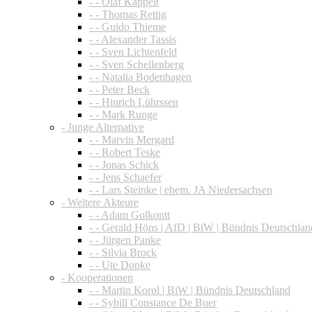
- - Olaf Kappelt
- - Thomas Rettig
- - Guido Thieme
- - Alexander Tassis
- - Sven Lichtenfeld
- - Sven Schellenberg
- - Natalia Bodenhagen
- - Peter Beck
- - Hinrich Lührssen
- - Mark Runge
- Junge Alternative
- - Marvin Mergard
- - Robert Teske
- - Jonas Schick
- - Jens Schaefer
- - Lars Steinke | ehem. JA Niedersachsen
- Weitere Akteure
- - Adam Golkontt
- - Gerald Höns | AfD | BiW | Bündnis Deutschlan
- - Jürgen Panke
- - Silvia Brock
- - Ute Dopke
- Kooperationen
- - Martin Korol | BiW | Bündnis Deutschland
- - Sybill Constance De Buer