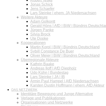
Robert Teske
Jonas Schick
Jens Schaefer
Lars Steinke | ehem. JA Niedersachsen
Weitere Akteure
Adam Golkontt
Gerald Höns | AfD | BiW | Bündnis Deutschl
Jürgen Panke
Silvia Brock
Ute Dopke
Kooperationen
Martin Korol | BiW | Bündnis Deutschland
Sybill Constance De Buer
Oliver Meier | BiW | Bündnis Deutschland
Überregionale Akteure
Kathrin Baake
Andreas Iloff | AfD Diepholz
Udo Kühn | Bundestag
Lars Steinke | JA | IB
Armin Paul Hampel | AfD Niedersachsen
Karsten Dustin Hoffmann | ehem. AfD Akteur
DAS NETZWERK
Identitäre Bewegung und Junge Alternative
Verlage und Publikationen
Organisationen und Netzwerke