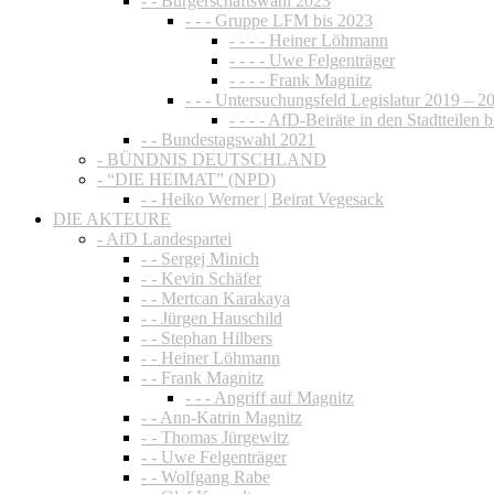
- - Bürgerschaftswahl 2023
- - - Gruppe LFM bis 2023
- - - - Heiner Löhmann
- - - - Uwe Felgenträger
- - - - Frank Magnitz
- - - Untersuchungsfeld Legislatur 2019 – 2
- - - - AfD-Beiräte in den Stadtteilen 
- - Bundestagswahl 2021
- BÜNDNIS DEUTSCHLAND
- “DIE HEIMAT” (NPD)
- - Heiko Werner | Beirat Vegesack
DIE AKTEURE
- AfD Landespartei
- - Sergej Minich
- - Kevin Schäfer
- - Mertcan Karakaya
- - Jürgen Hauschild
- - Stephan Hilbers
- - Heiner Löhmann
- - Frank Magnitz
- - - Angriff auf Magnitz
- - Ann-Katrin Magnitz
- - Thomas Jürgewitz
- - Uwe Felgenträger
- - Wolfgang Rabe