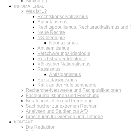
Strukturen
INFOMATERIAL
Was ist ..?
Rechtskonservativismus
Autoritarismus
Rechtspopulismus, Rechtsradikalismus und
Neue Rechte
NS-Ideologie
Neonazismus
Antisemitismus
Verschwörungs-Ideologie
Reichsbürger-Ideologie
Völkischer Nationalismus
Rassismus
Antiziganismus
Sozialdarwinismus
Kritik an der Hufeisentheorie
Recherche-Netzwerke und Fachpublikationen
FachjournalistInnen und Forschung
Beratungsstellen und Förderung
Sachbücher zur extremen Rechten
Analysen und Studien zur AfD
Broschüren für Gremien und Betriebe
KONTAKT
Die Redaktion