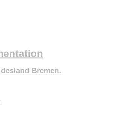
mentation
ndesland Bremen.
r