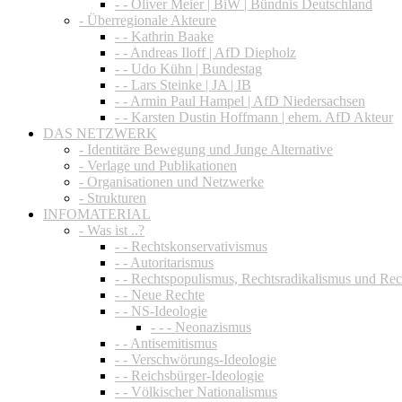
- - Oliver Meier | BiW | Bündnis Deutschland
- Überregionale Akteure
- - Kathrin Baake
- - Andreas Iloff | AfD Diepholz
- - Udo Kühn | Bundestag
- - Lars Steinke | JA | IB
- - Armin Paul Hampel | AfD Niedersachsen
- - Karsten Dustin Hoffmann | ehem. AfD Akteur
DAS NETZWERK
- Identitäre Bewegung und Junge Alternative
- Verlage und Publikationen
- Organisationen und Netzwerke
- Strukturen
INFOMATERIAL
- Was ist ..?
- - Rechtskonservativismus
- - Autoritarismus
- - Rechtspopulismus, Rechtsradikalismus und Re
- - Neue Rechte
- - NS-Ideologie
- - - Neonazismus
- - Antisemitismus
- - Verschwörungs-Ideologie
- - Reichsbürger-Ideologie
- - Völkischer Nationalismus