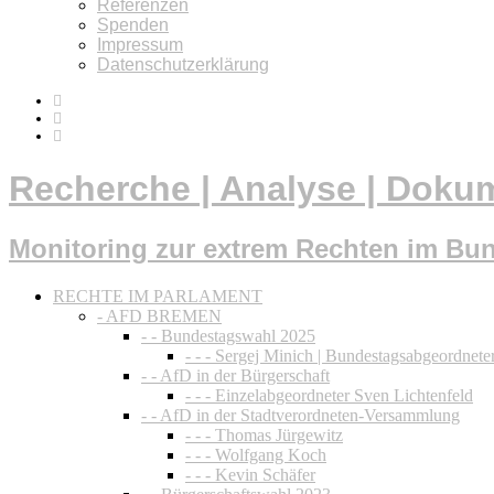
Referenzen
Spenden
Impressum
Datenschutzerklärung
Recherche | Analyse | Doku
Monitoring zur extrem Rechten im Bu
RECHTE IM PARLAMENT
- AFD BREMEN
- - Bundestagswahl 2025
- - - Sergej Minich | Bundestagsabgeordnete
- - AfD in der Bürgerschaft
- - - Einzelabgeordneter Sven Lichtenfeld
- - AfD in der Stadtverordneten-Versammlung
- - - Thomas Jürgewitz
- - - Wolfgang Koch
- - - Kevin Schäfer