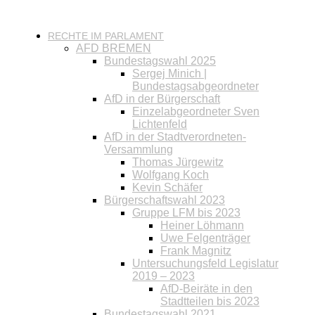
RECHTE IM PARLAMENT
AFD BREMEN
Bundestagswahl 2025
Sergej Minich |
Bundestagsabgeordneter
AfD in der Bürgerschaft
Einzelabgeordneter Sven
Lichtenfeld
AfD in der Stadtverordneten-
Versammlung
Thomas Jürgewitz
Wolfgang Koch
Kevin Schäfer
Bürgerschaftswahl 2023
Gruppe LFM bis 2023
Heiner Löhmann
Uwe Felgenträger
Frank Magnitz
Untersuchungsfeld Legislatur
2019 – 2023
AfD-Beiräte in den
Stadtteilen bis 2023
Bundestagswahl 2021