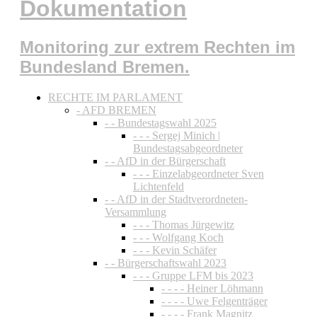
Dokumentation
Monitoring zur extrem Rechten im
Bundesland Bremen.
RECHTE IM PARLAMENT
- AFD BREMEN
- - Bundestagswahl 2025
- - - Sergej Minich |
Bundestagsabgeordneter
- - AfD in der Bürgerschaft
- - - Einzelabgeordneter Sven
Lichtenfeld
- - AfD in der Stadtverordneten-
Versammlung
- - - Thomas Jürgewitz
- - - Wolfgang Koch
- - - Kevin Schäfer
- - Bürgerschaftswahl 2023
- - - Gruppe LFM bis 2023
- - - - Heiner Löhmann
- - - - Uwe Felgenträger
- - - - Frank Magnitz