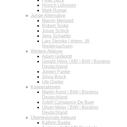
Peter Beck
Hinrich Lührssen
Mark Runge
Junge Alternative
Marvin Mergard
Robert Teske
Jonas Schick
Jens Schaefer
Lars Steinke | ehem. JA
Niedersachsen
Weitere Akteure
Adam Golkontt
Gerald Höns | AfD | BiW | Bündnis
Deutschland
Jürgen Panke
Silvia Brock
Ute Dopke
Kooperationen
Martin Korol | BiW | Bündnis
Deutschland
Sybill Constance De Buer
Oliver Meier | BiW | Bündnis
Deutschland
Überregionale Akteure
Kathrin Baake