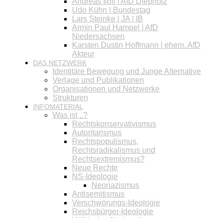
Andreas Iloff | AfD Diepholz
Udo Kühn | Bundestag
Lars Steinke | JA | IB
Armin Paul Hampel | AfD
Niedersachsen
Karsten Dustin Hoffmann | ehem. AfD
Akteur
DAS NETZWERK
Identitäre Bewegung und Junge Alternative
Verlage und Publikationen
Organisationen und Netzwerke
Strukturen
INFOMATERIAL
Was ist ..?
Rechtskonservativismus
Autoritarismus
Rechtspopulismus,
Rechtsradikalismus und
Rechtsextremismus?
Neue Rechte
NS-Ideologie
Neonazismus
Antisemitismus
Verschwörungs-Ideologie
Reichsbürger-Ideologie