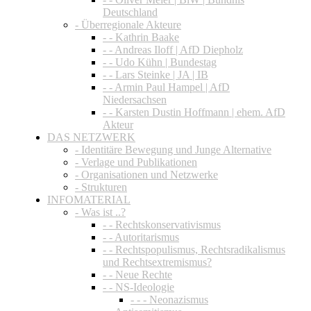
Deutschland
- Überregionale Akteure
- - Kathrin Baake
- - Andreas Iloff | AfD Diepholz
- - Udo Kühn | Bundestag
- - Lars Steinke | JA | IB
- - Armin Paul Hampel | AfD
Niedersachsen
- - Karsten Dustin Hoffmann | ehem. AfD
Akteur
DAS NETZWERK
- Identitäre Bewegung und Junge Alternative
- Verlage und Publikationen
- Organisationen und Netzwerke
- Strukturen
INFOMATERIAL
- Was ist ..?
- - Rechtskonservativismus
- - Autoritarismus
- - Rechtspopulismus, Rechtsradikalismus
und Rechtsextremismus?
- - Neue Rechte
- - NS-Ideologie
- - - Neonazismus