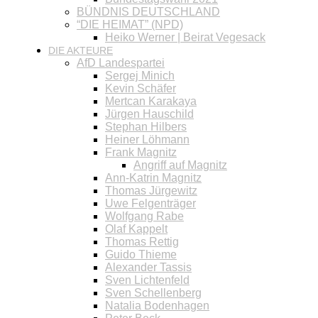
BÜNDNIS DEUTSCHLAND
“DIE HEIMAT” (NPD)
Heiko Werner | Beirat Vegesack
DIE AKTEURE
AfD Landespartei
Sergej Minich
Kevin Schäfer
Mertcan Karakaya
Jürgen Hauschild
Stephan Hilbers
Heiner Löhmann
Frank Magnitz
Angriff auf Magnitz
Ann-Katrin Magnitz
Thomas Jürgewitz
Uwe Felgenträger
Wolfgang Rabe
Olaf Kappelt
Thomas Rettig
Guido Thieme
Alexander Tassis
Sven Lichtenfeld
Sven Schellenberg
Natalia Bodenhagen