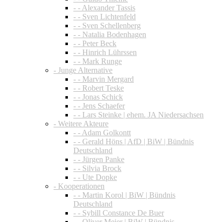
- - Alexander Tassis
- - Sven Lichtenfeld
- - Sven Schellenberg
- - Natalia Bodenhagen
- - Peter Beck
- - Hinrich Lührssen
- - Mark Runge
- Junge Alternative
- - Marvin Mergard
- - Robert Teske
- - Jonas Schick
- - Jens Schaefer
- - Lars Steinke | ehem. JA Niedersachsen
- Weitere Akteure
- - Adam Golkontt
- - Gerald Höns | AfD | BiW | Bündnis
Deutschland
- - Jürgen Panke
- - Silvia Brock
- - Ute Dopke
- Kooperationen
- - Martin Korol | BiW | Bündnis
Deutschland
- - Sybill Constance De Buer
- - Oliver Meier | BiW | Bündnis