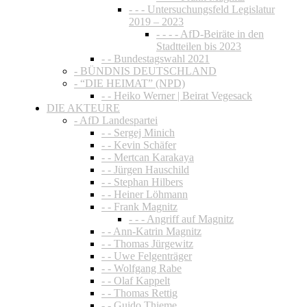
- - - Untersuchungsfeld Legislatur
2019 – 2023
- - - - AfD-Beiräte in den
Stadtteilen bis 2023
- - Bundestagswahl 2021
- BÜNDNIS DEUTSCHLAND
- “DIE HEIMAT” (NPD)
- - Heiko Werner | Beirat Vegesack
DIE AKTEURE
- AfD Landespartei
- - Sergej Minich
- - Kevin Schäfer
- - Mertcan Karakaya
- - Jürgen Hauschild
- - Stephan Hilbers
- - Heiner Löhmann
- - Frank Magnitz
- - - Angriff auf Magnitz
- - Ann-Katrin Magnitz
- - Thomas Jürgewitz
- - Uwe Felgenträger
- - Wolfgang Rabe
- - Olaf Kappelt
- - Thomas Rettig
- - Guido Thieme