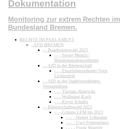
Dokumentation
Monitoring zur extrem Rechten im
Bundesland Bremen.
RECHTE IM PARLAMENT
- AFD BREMEN
- - Bundestagswahl 2025
- - - Sergej Minich |
Bundestagsabgeordneter
- - AfD in der Bürgerschaft
- - - Einzelabgeordneter Sven
Lichtenfeld
- - AfD in der Stadtverordneten-
Versammlung
- - - Thomas Jürgewitz
- - - Wolfgang Koch
- - - Kevin Schäfer
- - Bürgerschaftswahl 2023
- - - Gruppe LFM bis 2023
- - - - Heiner Löhmann
- - - - Uwe Felgenträger
- - - - Frank Magnitz