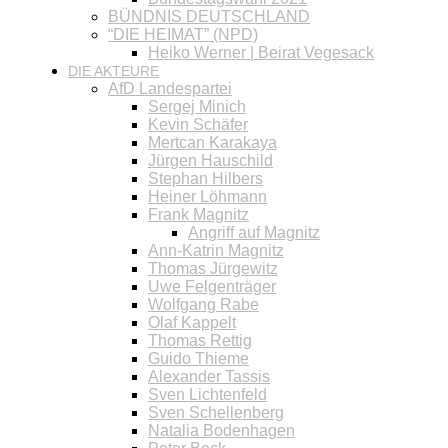
BÜNDNIS DEUTSCHLAND
“DIE HEIMAT” (NPD)
Heiko Werner | Beirat Vegesack
DIE AKTEURE
AfD Landespartei
Sergej Minich
Kevin Schäfer
Mertcan Karakaya
Jürgen Hauschild
Stephan Hilbers
Heiner Löhmann
Frank Magnitz
Angriff auf Magnitz
Ann-Katrin Magnitz
Thomas Jürgewitz
Uwe Felgenträger
Wolfgang Rabe
Olaf Kappelt
Thomas Rettig
Guido Thieme
Alexander Tassis
Sven Lichtenfeld
Sven Schellenberg
Natalia Bodenhagen