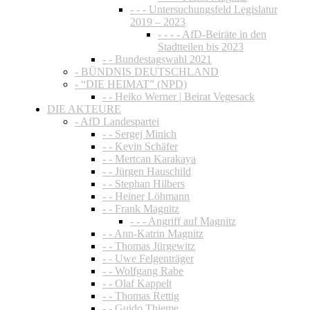
- - - Untersuchungsfeld Legislatur
2019 – 2023
- - - - AfD-Beiräte in den
Stadtteilen bis 2023
- - Bundestagswahl 2021
- BÜNDNIS DEUTSCHLAND
- “DIE HEIMAT” (NPD)
- - Heiko Werner | Beirat Vegesack
DIE AKTEURE
- AfD Landespartei
- - Sergej Minich
- - Kevin Schäfer
- - Mertcan Karakaya
- - Jürgen Hauschild
- - Stephan Hilbers
- - Heiner Löhmann
- - Frank Magnitz
- - - Angriff auf Magnitz
- - Ann-Katrin Magnitz
- - Thomas Jürgewitz
- - Uwe Felgenträger
- - Wolfgang Rabe
- - Olaf Kappelt
- - Thomas Rettig
- - Guido Thieme