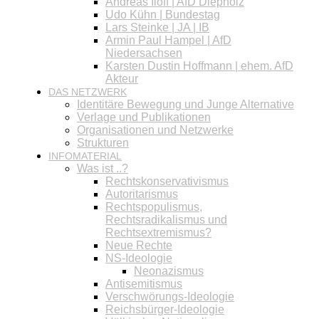
Andreas Iloff | AfD Diepholz
Udo Kühn | Bundestag
Lars Steinke | JA | IB
Armin Paul Hampel | AfD
Niedersachsen
Karsten Dustin Hoffmann | ehem. AfD
Akteur
DAS NETZWERK
Identitäre Bewegung und Junge Alternative
Verlage und Publikationen
Organisationen und Netzwerke
Strukturen
INFOMATERIAL
Was ist ..?
Rechtskonservativismus
Autoritarismus
Rechtspopulismus,
Rechtsradikalismus und
Rechtsextremismus?
Neue Rechte
NS-Ideologie
Neonazismus
Antisemitismus
Verschwörungs-Ideologie
Reichsbürger-Ideologie