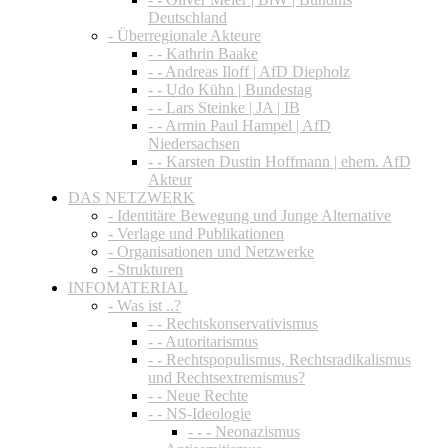
Deutschland
- Überregionale Akteure
- - Kathrin Baake
- - Andreas Iloff | AfD Diepholz
- - Udo Kühn | Bundestag
- - Lars Steinke | JA | IB
- - Armin Paul Hampel | AfD
Niedersachsen
- - Karsten Dustin Hoffmann | ehem. AfD
Akteur
DAS NETZWERK
- Identitäre Bewegung und Junge Alternative
- Verlage und Publikationen
- Organisationen und Netzwerke
- Strukturen
INFOMATERIAL
- Was ist ..?
- - Rechtskonservativismus
- - Autoritarismus
- - Rechtspopulismus, Rechtsradikalismus
und Rechtsextremismus?
- - Neue Rechte
- - NS-Ideologie
- - - Neonazismus