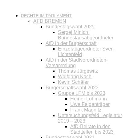
RECHTE IM PARLAMENT
AFD BREMEN
Bundestagswahl 2025
Sergej Minich |
Bundestagsabgeordneter
AfD in der Bürgerschaft
Einzelabgeordneter Sven
Lichtenfeld
AfD in der Stadtverordneten-
Versammlung
Thomas Jürgewitz
Wolfgang Koch
Kevin Schäfer
Bürgerschaftswahl 2023
Gruppe LFM bis 2023
Heiner Löhmann
Uwe Felgenträger
Frank Magnitz
Untersuchungsfeld Legislatur
2019 – 2023
AfD-Beiräte in den
Stadtteilen bis 2023
Bundestagswahl 2021