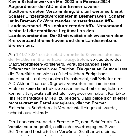
Kevin Schäfer war von Mai 2023 bis Februar 2024
Abgeordneter der AfD in der Bremerhavener
Stadtverordneten-Versammlung. Bis auf weiteres bleibt
Schäfer Einzelstadtverordneter in Bremerhaven. Schäfer
ist in Bremen Co-Vorsitzender im zerstrittenen AfD-
Landesverband. Ein konkurrierender AfD-“Notvorstand”
bestreitet die rechtliche Legitimation des
Landesvorstandes. Der Streit weitet sich zwischen dem
Kreisverband Bremerhaven und dem Landesverband
Bremen aus.
Am
12.02.2024 sei der Stadtverordnete Kevin Schäfer aus
der Fraktion in Bremerhaven ausgetreten
, so das Büro des
Stadtverordneten-Vorstehers. Vorausgegangen seien
Differenzen innerhalb der Fraktion. Die genauen Gründe lässt
die Parteiführung wie so oft bei solchen Ereignissen
ungenannt. Laut regionalem Pressbericht, soll Schäfer dem
AfD-Akteur Thomas Jürgewitz vorwerfen, mit ihm in einer
Fraktion keine konstruktive Zusammenarbeit ermöglichen zu
können. Jürgewitz soll Schäfer vorgeworfen haben, Kontakte
“ins rechtsradikale Milieu” zu pflegen. Dass beide sich in einer
rechtsextremen Partei engagieren, die von Bremer
Sicherheits-Behörden als Verdachtsfall eingestuft wurde,
scheint ausgeblendet.
Der Landesvorstand der Bremer AfD, dem Schäfer als Co-
Vorsitzender angehört, stellt sich erwartungsgemäß vor
Schäfer und bestreitet die Vorwürfe. Sichtbar wird einmal