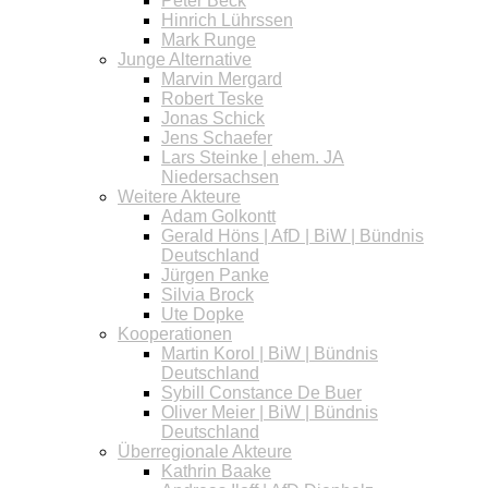
Peter Beck
Hinrich Lührssen
Mark Runge
Junge Alternative
Marvin Mergard
Robert Teske
Jonas Schick
Jens Schaefer
Lars Steinke | ehem. JA
Niedersachsen
Weitere Akteure
Adam Golkontt
Gerald Höns | AfD | BiW | Bündnis
Deutschland
Jürgen Panke
Silvia Brock
Ute Dopke
Kooperationen
Martin Korol | BiW | Bündnis
Deutschland
Sybill Constance De Buer
Oliver Meier | BiW | Bündnis
Deutschland
Überregionale Akteure
Kathrin Baake