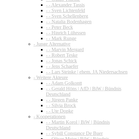
- - Alexander Tassis
- - Sven Lichtenfeld
- - Sven Schellenberg
- - Natalia Bodenhagen
- - Peter Beck
- - Hinrich Lührssen
- - Mark Runge
- Junge Alternative
- - Marvin Mergard
- - Robert Teske
- - Jonas Schick
- - Jens Schaefer
- - Lars Steinke | ehem. JA Niedersachsen
- Weitere Akteure
- - Adam Golkontt
- - Gerald Höns | AfD | BiW | Bündnis
Deutschland
- - Jürgen Panke
- - Silvia Brock
- - Ute Dopke
- Kooperationen
- - Martin Korol | BiW | Bündnis
Deutschland
- - Sybill Constance De Buer
- - Oliver Meier | BiW | Bündnis