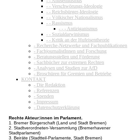
- - Antisemitismus
- - Verschwörungs-Ideologie
- - Reichsbürger-Ideologie
- - Völkischer Nationalismus
- - Rassismus
- - - Antiziganismus
- - Sozialdarwinismus
- - Kritik an der Hufeisentheorie
- Recherche-Netzwerke und Fachpublikationen
- FachjournalistInnen und Forschung
- Beratungsstellen und Förderung
- Sachbücher zur extremen Rechten
- Analysen und Studien zur AfD
- Broschüren für Gremien und Betriebe
KONTAKT
- Die Redaktion
- Referenzen
- Spenden
- Impressum
- Datenschutzerklärung
Rechte Akteur:innen im Parlament.
1. Bremer Bürgerschaft (Land und Stadt Bremen)
2. Stadtverordneten-Versammlung (Bremerhavener
Stadtparlament)
3. Beiräte (Stadtteil-Parlamente, Stadt Bremen)