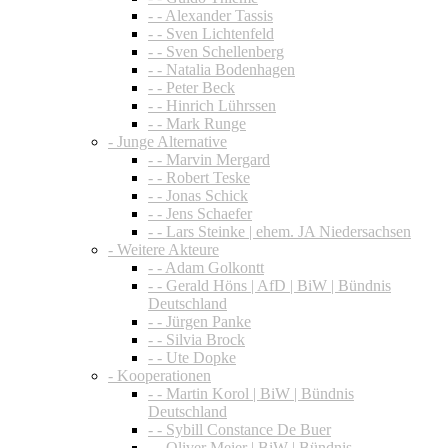
- - Alexander Tassis
- - Sven Lichtenfeld
- - Sven Schellenberg
- - Natalia Bodenhagen
- - Peter Beck
- - Hinrich Lührssen
- - Mark Runge
- Junge Alternative
- - Marvin Mergard
- - Robert Teske
- - Jonas Schick
- - Jens Schaefer
- - Lars Steinke | ehem. JA Niedersachsen
- Weitere Akteure
- - Adam Golkontt
- - Gerald Höns | AfD | BiW | Bündnis
Deutschland
- - Jürgen Panke
- - Silvia Brock
- - Ute Dopke
- Kooperationen
- - Martin Korol | BiW | Bündnis
Deutschland
- - Sybill Constance De Buer
- - Oliver Meier | BiW | Bündnis