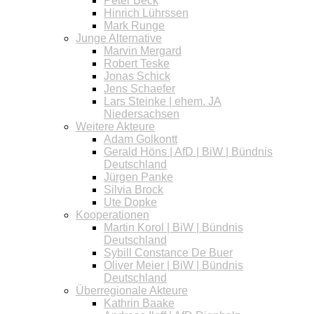
Peter Beck
Hinrich Lührssen
Mark Runge
Junge Alternative
Marvin Mergard
Robert Teske
Jonas Schick
Jens Schaefer
Lars Steinke | ehem. JA
Niedersachsen
Weitere Akteure
Adam Golkontt
Gerald Höns | AfD | BiW | Bündnis
Deutschland
Jürgen Panke
Silvia Brock
Ute Dopke
Kooperationen
Martin Korol | BiW | Bündnis
Deutschland
Sybill Constance De Buer
Oliver Meier | BiW | Bündnis
Deutschland
Überregionale Akteure
Kathrin Baake