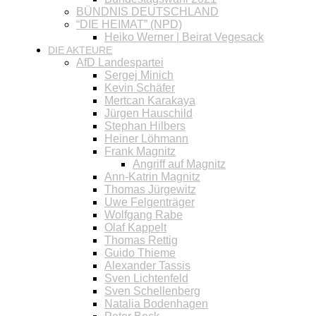
BÜNDNIS DEUTSCHLAND
“DIE HEIMAT” (NPD)
Heiko Werner | Beirat Vegesack
DIE AKTEURE
AfD Landespartei
Sergej Minich
Kevin Schäfer
Mertcan Karakaya
Jürgen Hauschild
Stephan Hilbers
Heiner Löhmann
Frank Magnitz
Angriff auf Magnitz
Ann-Katrin Magnitz
Thomas Jürgewitz
Uwe Felgenträger
Wolfgang Rabe
Olaf Kappelt
Thomas Rettig
Guido Thieme
Alexander Tassis
Sven Lichtenfeld
Sven Schellenberg
Natalia Bodenhagen