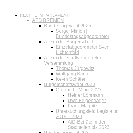
RECHTE IM PARLAMENT
AFD BREMEN
Bundestagswahl 2025
Sergej Minich |
Bundestagsabgeordneter
AfD in der Bürgerschaft
Einzelabgeordneter Sven
Lichtenfeld
AfD in der Stadtverordneten-
Versammlung
Thomas Jürgewitz
Wolfgang Koch
Kevin Schäfer
Bürgerschaftswahl 2023
Gruppe LFM bis 2023
Heiner Löhmann
Uwe Felgenträger
Frank Magnitz
Untersuchungsfeld Legislatur
2019 – 2023
AfD-Beiräte in den
Stadtteilen bis 2023
Bundestagswahl 2021