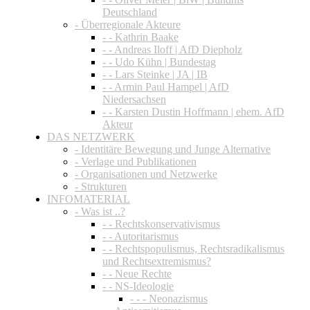
Deutschland
- Überregionale Akteure
- - Kathrin Baake
- - Andreas Iloff | AfD Diepholz
- - Udo Kühn | Bundestag
- - Lars Steinke | JA | IB
- - Armin Paul Hampel | AfD
Niedersachsen
- - Karsten Dustin Hoffmann | ehem. AfD
Akteur
DAS NETZWERK
- Identitäre Bewegung und Junge Alternative
- Verlage und Publikationen
- Organisationen und Netzwerke
- Strukturen
INFOMATERIAL
- Was ist ..?
- - Rechtskonservativismus
- - Autoritarismus
- - Rechtspopulismus, Rechtsradikalismus
und Rechtsextremismus?
- - Neue Rechte
- - NS-Ideologie
- - - Neonazismus