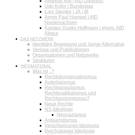
Andreas Iloff | AfD Diepholz
Udo Kühn | Bundestag
Lars Steinke | JA | IB
Armin Paul Hampel | AfD
Niedersachsen
Karsten Dustin Hoffmann | ehem. AfD
Akteur
DAS NETZWERK
Identitäre Bewegung und Junge Alternative
Verlage und Publikationen
Organisationen und Netzwerke
Strukturen
INFOMATERIAL
Was ist ..?
Rechtskonservativismus
Autoritarismus
Rechtspopulismus,
Rechtsradikalismus und
Rechtsextremismus?
Neue Rechte
NS-Ideologie
Neonazismus
Antisemitismus
Verschwörungs-Ideologie
Reichsbürger-Ideologie