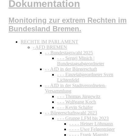
Dokumentation
Monitoring zur extrem Rechten im
Bundesland Bremen.
RECHTE IM PARLAMENT
- AFD BREMEN
- - Bundestagswahl 2025
- - - Sergej Minich |
Bundestagsabgeordneter
- - AfD in der Bürgerschaft
- - - Einzelabgeordneter Sven
Lichtenfeld
- - AfD in der Stadtverordneten-
Versammlung
- - - Thomas Jürgewitz
- - - Wolfgang Koch
- - - Kevin Schäfer
- - Bürgerschaftswahl 2023
- - - Gruppe LFM bis 2023
- - - - Heiner Löhmann
- - - - Uwe Felgenträger
- - - - Frank Magnitz