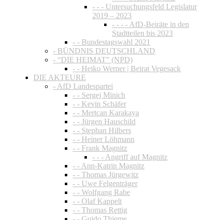
- - - Untersuchungsfeld Legislatur
2019 – 2023
- - - - AfD-Beiräte in den
Stadtteilen bis 2023
- - Bundestagswahl 2021
- BÜNDNIS DEUTSCHLAND
- “DIE HEIMAT” (NPD)
- - Heiko Werner | Beirat Vegesack
DIE AKTEURE
- AfD Landespartei
- - Sergej Minich
- - Kevin Schäfer
- - Mertcan Karakaya
- - Jürgen Hauschild
- - Stephan Hilbers
- - Heiner Löhmann
- - Frank Magnitz
- - - Angriff auf Magnitz
- - Ann-Katrin Magnitz
- - Thomas Jürgewitz
- - Uwe Felgenträger
- - Wolfgang Rabe
- - Olaf Kappelt
- - Thomas Rettig
- - Guido Thieme