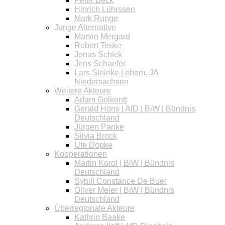
Peter Beck
Hinrich Lührssen
Mark Runge
Junge Alternative
Marvin Mergard
Robert Teske
Jonas Schick
Jens Schaefer
Lars Steinke | ehem. JA
Niedersachsen
Weitere Akteure
Adam Golkontt
Gerald Höns | AfD | BiW | Bündnis
Deutschland
Jürgen Panke
Silvia Brock
Ute Dopke
Kooperationen
Martin Korol | BiW | Bündnis
Deutschland
Sybill Constance De Buer
Oliver Meier | BiW | Bündnis
Deutschland
Überregionale Akteure
Kathrin Baake