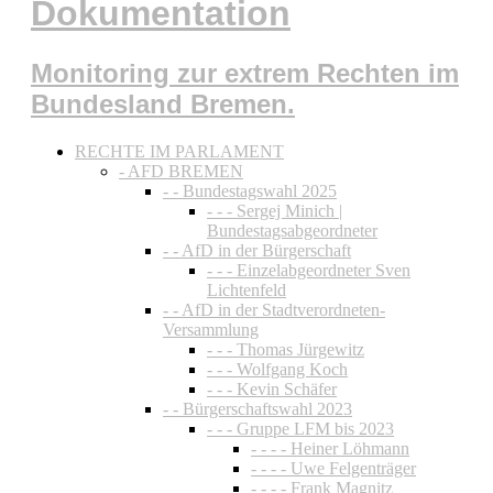
Dokumentation
Monitoring zur extrem Rechten im
Bundesland Bremen.
RECHTE IM PARLAMENT
- AFD BREMEN
- - Bundestagswahl 2025
- - - Sergej Minich |
Bundestagsabgeordneter
- - AfD in der Bürgerschaft
- - - Einzelabgeordneter Sven
Lichtenfeld
- - AfD in der Stadtverordneten-
Versammlung
- - - Thomas Jürgewitz
- - - Wolfgang Koch
- - - Kevin Schäfer
- - Bürgerschaftswahl 2023
- - - Gruppe LFM bis 2023
- - - - Heiner Löhmann
- - - - Uwe Felgenträger
- - - - Frank Magnitz