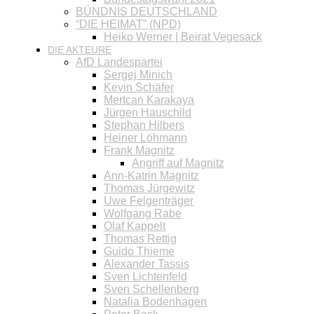
BÜNDNIS DEUTSCHLAND
“DIE HEIMAT” (NPD)
Heiko Werner | Beirat Vegesack
DIE AKTEURE
AfD Landespartei
Sergej Minich
Kevin Schäfer
Mertcan Karakaya
Jürgen Hauschild
Stephan Hilbers
Heiner Löhmann
Frank Magnitz
Angriff auf Magnitz
Ann-Katrin Magnitz
Thomas Jürgewitz
Uwe Felgenträger
Wolfgang Rabe
Olaf Kappelt
Thomas Rettig
Guido Thieme
Alexander Tassis
Sven Lichtenfeld
Sven Schellenberg
Natalia Bodenhagen