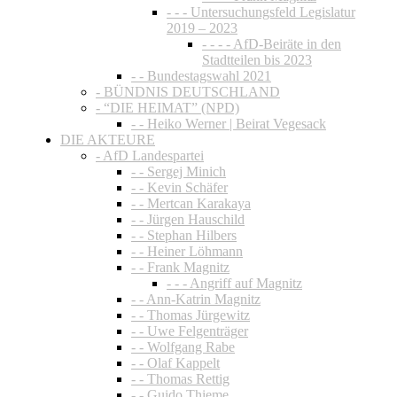
- - - Untersuchungsfeld Legislatur
2019 – 2023
- - - - AfD-Beiräte in den
Stadtteilen bis 2023
- - Bundestagswahl 2021
- BÜNDNIS DEUTSCHLAND
- “DIE HEIMAT” (NPD)
- - Heiko Werner | Beirat Vegesack
DIE AKTEURE
- AfD Landespartei
- - Sergej Minich
- - Kevin Schäfer
- - Mertcan Karakaya
- - Jürgen Hauschild
- - Stephan Hilbers
- - Heiner Löhmann
- - Frank Magnitz
- - - Angriff auf Magnitz
- - Ann-Katrin Magnitz
- - Thomas Jürgewitz
- - Uwe Felgenträger
- - Wolfgang Rabe
- - Olaf Kappelt
- - Thomas Rettig
- - Guido Thieme