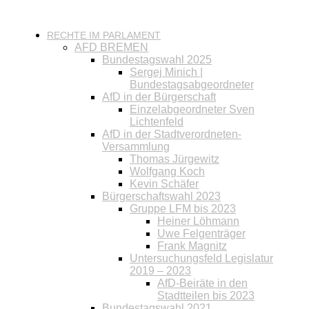
RECHTE IM PARLAMENT
AFD BREMEN
Bundestagswahl 2025
Sergej Minich |
Bundestagsabgeordneter
AfD in der Bürgerschaft
Einzelabgeordneter Sven
Lichtenfeld
AfD in der Stadtverordneten-
Versammlung
Thomas Jürgewitz
Wolfgang Koch
Kevin Schäfer
Bürgerschaftswahl 2023
Gruppe LFM bis 2023
Heiner Löhmann
Uwe Felgenträger
Frank Magnitz
Untersuchungsfeld Legislatur
2019 – 2023
AfD-Beiräte in den
Stadtteilen bis 2023
Bundestagswahl 2021