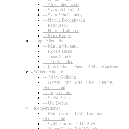
- - Alexander Tassis
- - Sven Lichtenfeld
- - Sven Schellenberg
- - Natalia Bodenhagen
- - Peter Beck
- - Hinrich Lührssen
- - Mark Runge
- Junge Alternative
- - Marvin Mergard
- - Robert Teske
- - Jonas Schick
- - Jens Schaefer
- - Lars Steinke | ehem. JA Niedersachsen
- Weitere Akteure
- - Adam Golkontt
- - Gerald Höns | AfD | BiW | Bündnis
Deutschland
- - Jürgen Panke
- - Silvia Brock
- - Ute Dopke
- Kooperationen
- - Martin Korol | BiW | Bündnis
Deutschland
- - Sybill Constance De Buer
- - Oliver Meier | BiW | Bündnis