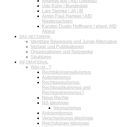
Andreas Iloff | AfD Diepholz
Udo Kühn | Bundestag
Lars Steinke | JA | IB
Armin Paul Hampel | AfD
Niedersachsen
Karsten Dustin Hoffmann | ehem. AfD
Akteur
DAS NETZWERK
Identitäre Bewegung und Junge Alternative
Verlage und Publikationen
Organisationen und Netzwerke
Strukturen
INFOMATERIAL
Was ist ..?
Rechtskonservativismus
Autoritarismus
Rechtspopulismus,
Rechtsradikalismus und
Rechtsextremismus?
Neue Rechte
NS-Ideologie
Neonazismus
Antisemitismus
Verschwörungs-Ideologie
Reichsbürger-Ideologie