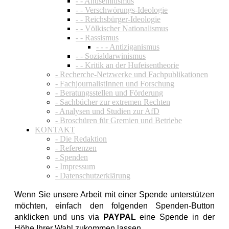
- - Antisemitismus
- - Verschwörungs-Ideologie
- - Reichsbürger-Ideologie
- - Völkischer Nationalismus
- - Rassismus
- - - Antiziganismus
- - Sozialdarwinismus
- - Kritik an der Hufeisentheorie
- Recherche-Netzwerke und Fachpublikationen
- FachjournalistInnen und Forschung
- Beratungsstellen und Förderung
- Sachbücher zur extremen Rechten
- Analysen und Studien zur AfD
- Broschüren für Gremien und Betriebe
KONTAKT
- Die Redaktion
- Referenzen
- Spenden
- Impressum
- Datenschutzerklärung
Wenn Sie unsere Arbeit mit einer Spende unterstützen
möchten, einfach den folgenden Spenden-Button
anklicken und uns via
PAYPAL
eine Spende in der
Höhe Ihrer Wahl zukommen lassen.