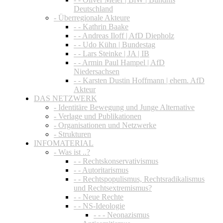
Deutschland
- Überregionale Akteure
- - Kathrin Baake
- - Andreas Iloff | AfD Diepholz
- - Udo Kühn | Bundestag
- - Lars Steinke | JA | IB
- - Armin Paul Hampel | AfD
Niedersachsen
- - Karsten Dustin Hoffmann | ehem. AfD
Akteur
DAS NETZWERK
- Identitäre Bewegung und Junge Alternative
- Verlage und Publikationen
- Organisationen und Netzwerke
- Strukturen
INFOMATERIAL
- Was ist ..?
- - Rechtskonservativismus
- - Autoritarismus
- - Rechtspopulismus, Rechtsradikalismus
und Rechtsextremismus?
- - Neue Rechte
- - NS-Ideologie
- - - Neonazismus