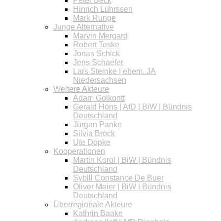
Peter Beck
Hinrich Lührssen
Mark Runge
Junge Alternative
Marvin Mergard
Robert Teske
Jonas Schick
Jens Schaefer
Lars Steinke | ehem. JA
Niedersachsen
Weitere Akteure
Adam Golkontt
Gerald Höns | AfD | BiW | Bündnis
Deutschland
Jürgen Panke
Silvia Brock
Ute Dopke
Kooperationen
Martin Korol | BiW | Bündnis
Deutschland
Sybill Constance De Buer
Oliver Meier | BiW | Bündnis
Deutschland
Überregionale Akteure
Kathrin Baake