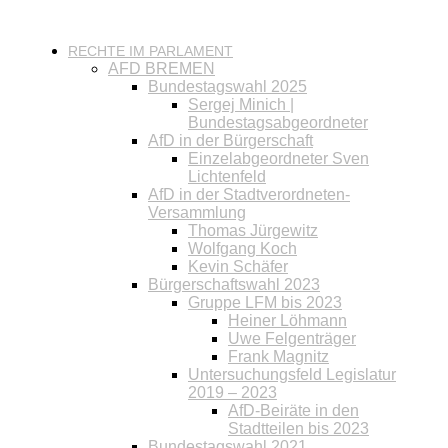
RECHTE IM PARLAMENT
AFD BREMEN
Bundestagswahl 2025
Sergej Minich |
Bundestagsabgeordneter
AfD in der Bürgerschaft
Einzelabgeordneter Sven
Lichtenfeld
AfD in der Stadtverordneten-
Versammlung
Thomas Jürgewitz
Wolfgang Koch
Kevin Schäfer
Bürgerschaftswahl 2023
Gruppe LFM bis 2023
Heiner Löhmann
Uwe Felgenträger
Frank Magnitz
Untersuchungsfeld Legislatur
2019 – 2023
AfD-Beiräte in den
Stadtteilen bis 2023
Bundestagswahl 2021