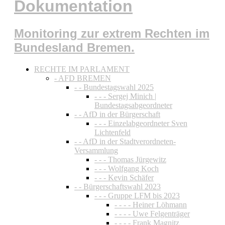
Dokumentation
Monitoring zur extrem Rechten im
Bundesland Bremen.
RECHTE IM PARLAMENT
- AFD BREMEN
- - Bundestagswahl 2025
- - - Sergej Minich |
Bundestagsabgeordneter
- - AfD in der Bürgerschaft
- - - Einzelabgeordneter Sven
Lichtenfeld
- - AfD in der Stadtverordneten-
Versammlung
- - - Thomas Jürgewitz
- - - Wolfgang Koch
- - - Kevin Schäfer
- - Bürgerschaftswahl 2023
- - - Gruppe LFM bis 2023
- - - - Heiner Löhmann
- - - - Uwe Felgenträger
- - - - Frank Magnitz