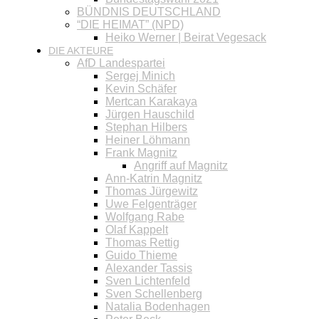
BÜNDNIS DEUTSCHLAND
“DIE HEIMAT” (NPD)
Heiko Werner | Beirat Vegesack
DIE AKTEURE
AfD Landespartei
Sergej Minich
Kevin Schäfer
Mertcan Karakaya
Jürgen Hauschild
Stephan Hilbers
Heiner Löhmann
Frank Magnitz
Angriff auf Magnitz
Ann-Katrin Magnitz
Thomas Jürgewitz
Uwe Felgenträger
Wolfgang Rabe
Olaf Kappelt
Thomas Rettig
Guido Thieme
Alexander Tassis
Sven Lichtenfeld
Sven Schellenberg
Natalia Bodenhagen