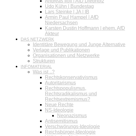
Andreas Iloff | AfD Diepholz
Udo Kühn | Bundestag
Lars Steinke | JA | IB
Armin Paul Hampel | AfD
Niedersachsen
Karsten Dustin Hoffmann | ehem. AfD
Akteur
DAS NETZWERK
Identitäre Bewegung und Junge Alternative
Verlage und Publikationen
Organisationen und Netzwerke
Strukturen
INFOMATERIAL
Was ist ..?
Rechtskonservativismus
Autoritarismus
Rechtspopulismus,
Rechtsradikalismus und
Rechtsextremismus?
Neue Rechte
NS-Ideologie
Neonazismus
Antisemitismus
Verschwörungs-Ideologie
Reichsbürger-Ideologie