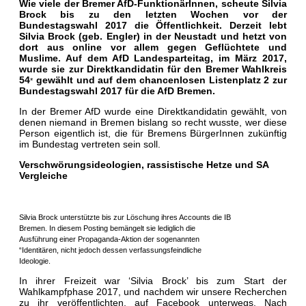
Wie viele der Bremer AfD-FunktionärInnen, scheute Silvia
Brock bis zu den letzten Wochen vor der
Bundestagswahl 2017 die Öffentlichkeit. Derzeit lebt
Silvia Brock (geb. Engler) in der Neustadt und hetzt von
dort aus online vor allem gegen Geflüchtete und
Muslime. Auf dem AfD Landesparteitag, im März 2017,
wurde sie zur Direktkandidatin für den Bremer Wahlkreis
54
gewählt und auf dem chancenlosen Listenplatz 2 zur
*
Bundestagswahl 2017 für die AfD Bremen.
In der Bremer AfD wurde eine Direktkandidatin gewählt, von
denen niemand in Bremen bislang so recht wusste, wer diese
Person eigentlich ist, die für Bremens BürgerInnen zukünftig
im Bundestag vertreten sein soll.
Verschwörungsideologien, rassistische Hetze und SA
Vergleiche
Silvia Brock unterstützte bis zur Löschung ihres Accounts die IB
Bremen. In diesem Posting bemängelt sie lediglich die
Ausführung einer Propaganda-Aktion der sogenannten
“Identitären, nicht jedoch dessen verfassungsfeindliche
Ideologie.
In ihrer Freizeit war ‘Silvia Brock’ bis zum Start der
Wahlkampfphase 2017, und nachdem wir unsere Recherchen
zu ihr veröffentlichten, auf Facebook unterwegs. Nach