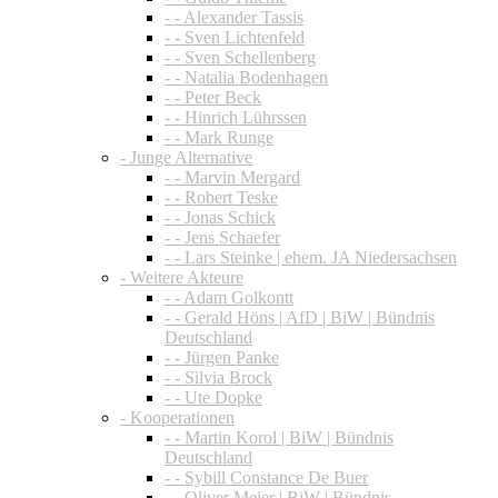
- - Alexander Tassis
- - Sven Lichtenfeld
- - Sven Schellenberg
- - Natalia Bodenhagen
- - Peter Beck
- - Hinrich Lührssen
- - Mark Runge
- Junge Alternative
- - Marvin Mergard
- - Robert Teske
- - Jonas Schick
- - Jens Schaefer
- - Lars Steinke | ehem. JA Niedersachsen
- Weitere Akteure
- - Adam Golkontt
- - Gerald Höns | AfD | BiW | Bündnis
Deutschland
- - Jürgen Panke
- - Silvia Brock
- - Ute Dopke
- Kooperationen
- - Martin Korol | BiW | Bündnis
Deutschland
- - Sybill Constance De Buer
- - Oliver Meier | BiW | Bündnis