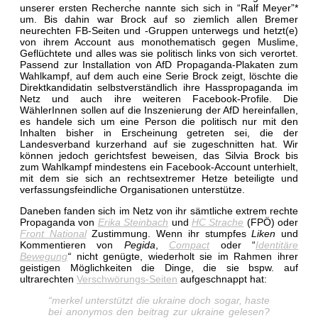
unserer ersten Recherche nannte sich sich in “Ralf Meyer”*
um. Bis dahin war Brock auf so ziemlich allen Bremer
neurechten FB-Seiten und -Gruppen unterwegs und hetzt(e)
von ihrem Account aus monothematisch gegen Muslime,
Geflüchtete und alles was sie politisch links von sich verortet.
Passend zur Installation von AfD Propaganda-Plakaten zum
Wahlkampf, auf dem auch eine Serie Brock zeigt, löschte die
Direktkandidatin selbstverständlich ihre Hasspropaganda im
Netz und auch ihre weiteren Facebook-Profile. Die
WählerInnen sollen auf die Inszenierung der AfD hereinfallen,
es handele sich um eine Person die politisch nur mit den
Inhalten bisher in Erscheinung getreten sei, die der
Landesverband kurzerhand auf sie zugeschnitten hat. Wir
können jedoch gerichtsfest beweisen, das Silvia Brock bis
zum Wahlkampf mindestens ein Facebook-Account unterhielt,
mit dem sie sich an rechtsextremer Hetze beteiligte und
verfassungsfeindliche Organisationen unterstütze.
Daneben fanden sich im Netz von ihr sämtliche extrem rechte
Propaganda von
Erika Steinbach
und
HC Strache
(FPÖ)
oder
Front National
Zustimmung. Wenn ihr stumpfes
Liken
und
Kommentieren von
Pegida
,
Compact
oder “
Identitäre
Bewegung
“
nicht genügte, wiederholt sie im Rahmen ihrer
geistigen Möglichkeiten die Dinge, die sie bspw. auf
ultrarechten
Verschwörungs-Seiten
aufgeschnappt hat:
“merkel unterstützt die ukraine doch sogar, haste
bei anonymos den beitrag zur ukraine gelesen?