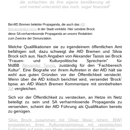
die schlachten da ihre eigene bevölkerung ab
und merkel unterstützt das noch, sogar finanziell”
Bei AfD Bremen beliebte Propaganda, die auch das
AfD
Beiratsmitglied Höns
in der Stadt verklebt. Hier sendete Brock
diese SA verharmlosende Propaganda an unsere Redaktion
zum Zwecke der Denunziation.
Welche Qualifikationen sie zu irgendeinem öffentlichen Amt
befähigen soll, dazu schweigt die AfD Bremen und Silvia
Brock sich aus. Nach Angaben von Alexander Tassis sei Brock
“Frauen- und Kulturpolitische Sprecherin” für
MdBB
Alexander Tassis
, zuständig für den “Fachbereich
Kultur”. Eine Biografie vor ihrem Auftreten in der AfD hält sie
wohl aus guten Gründen vor der Öffentlichkeit versteckt.
Wenn über die AfD kritisch berichtet wird, versendet ‘Brock’
bpsw. an
AfD Watch Bremen
Kommentare mit sinnbefreiten
SA
vergleichen.
Sich vor der Öffentlichkeit zu verstecken, an Hetze im Netz
beteiligt zu sein und SA verharmlosende Propaganda zu
versenden, scheint der AfD Führung als Qualifikation bereits
zu genügen.
Silvio Brock zusammen mit Oliver Meier (ehem. BIW)
propagieren ihren Kulturpessimismus mit rassistischen
Fußnoten auf einer von Meier angemeldeten Kundgebung.