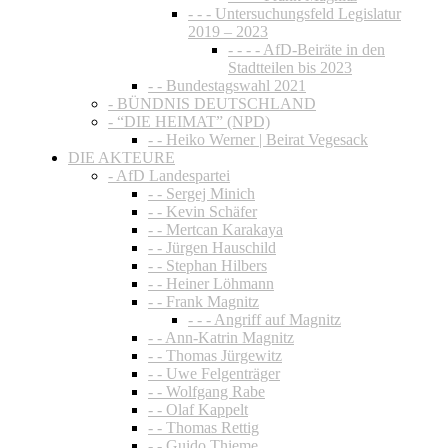
- - - Untersuchungsfeld Legislatur
2019 – 2023
- - - - AfD-Beiräte in den
Stadtteilen bis 2023
- - Bundestagswahl 2021
- BÜNDNIS DEUTSCHLAND
- “DIE HEIMAT” (NPD)
- - Heiko Werner | Beirat Vegesack
DIE AKTEURE
- AfD Landespartei
- - Sergej Minich
- - Kevin Schäfer
- - Mertcan Karakaya
- - Jürgen Hauschild
- - Stephan Hilbers
- - Heiner Löhmann
- - Frank Magnitz
- - - Angriff auf Magnitz
- - Ann-Katrin Magnitz
- - Thomas Jürgewitz
- - Uwe Felgenträger
- - Wolfgang Rabe
- - Olaf Kappelt
- - Thomas Rettig
- - Guido Thieme