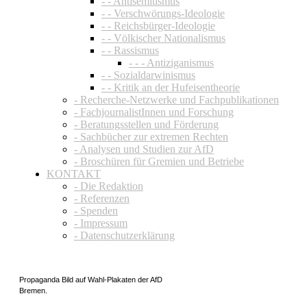
- - Antisemitismus
- - Verschwörungs-Ideologie
- - Reichsbürger-Ideologie
- - Völkischer Nationalismus
- - Rassismus
- - - Antiziganismus
- - Sozialdarwinismus
- - Kritik an der Hufeisentheorie
- Recherche-Netzwerke und Fachpublikationen
- FachjournalistInnen und Forschung
- Beratungsstellen und Förderung
- Sachbücher zur extremen Rechten
- Analysen und Studien zur AfD
- Broschüren für Gremien und Betriebe
KONTAKT
- Die Redaktion
- Referenzen
- Spenden
- Impressum
- Datenschutzerklärung
Propaganda Bild auf Wahl-Plakaten der AfD
Bremen.