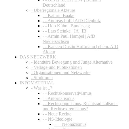
Deutschland
- Überregionale Akteure
- - Kathrin Baake
- - Andreas Iloff | AfD Diepholz
- - Udo Kühn | Bundestag
- - Lars Steinke | JA | IB
- - Armin Paul Hampel | AfD
Niedersachsen
- - Karsten Dustin Hoffmann | ehem. AfD
Akteur
DAS NETZWERK
- Identitäre Bewegung und Junge Alternative
- Verlage und Publikationen
- Organisationen und Netzwerke
- Strukturen
INFOMATERIAL
- Was ist ..?
- - Rechtskonservativismus
- - Autoritarismus
- - Rechtspopulismus, Rechtsradikalismus
und Rechtsextremismus?
- - Neue Rechte
- - NS-Ideologie
- - - Neonazismus