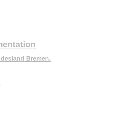
mentation
ndesland Bremen.
r