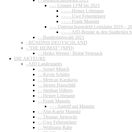
- - Bürgerschaftswahl 2023
- - - Gruppe LFM bis 2023
- - - - Heiner Löhmann
- - - - Uwe Felgenträger
- - - - Frank Magnitz
- - - Untersuchungsfeld Legislatur 2019 – 2
- - - - AfD-Beiräte in den Stadtteilen 
- - Bundestagswahl 2021
- BÜNDNIS DEUTSCHLAND
- “DIE HEIMAT” (NPD)
- - Heiko Werner | Beirat Vegesack
DIE AKTEURE
- AfD Landespartei
- - Sergej Minich
- - Kevin Schäfer
- - Mertcan Karakaya
- - Jürgen Hauschild
- - Stephan Hilbers
- - Heiner Löhmann
- - Frank Magnitz
- - - Angriff auf Magnitz
- - Ann-Katrin Magnitz
- - Thomas Jürgewitz
- - Uwe Felgenträger
- - Wolfgang Rabe