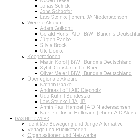
Robert Teske
Jonas Schick
Jens Schaefer
Lars Steinke | ehem. JA Niedersachsen
Weitere Akteure
Adam Golkontt
Gerald Höns | AfD | BiW | Bündnis Deutschl
Jürgen Panke
Silvia Brock
Ute Dopke
Kooperationen
Martin Korol | BiW | Bündnis Deutschland
Sybill Constance De Buer
Oliver Meier | BiW | Bündnis Deutschland
Überregionale Akteure
Kathrin Baake
Andreas Iloff | AfD Diepholz
Udo Kühn | Bundestag
Lars Steinke | JA | IB
Armin Paul Hampel | AfD Niedersachsen
Karsten Dustin Hoffmann | ehem. AfD Akteur
DAS NETZWERK
Identitäre Bewegung und Junge Alternative
Verlage und Publikationen
Organisationen und Netzwerke