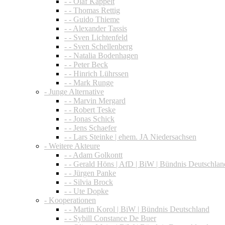
- - Olaf Kappelt
- - Thomas Rettig
- - Guido Thieme
- - Alexander Tassis
- - Sven Lichtenfeld
- - Sven Schellenberg
- - Natalia Bodenhagen
- - Peter Beck
- - Hinrich Lührssen
- - Mark Runge
- Junge Alternative
- - Marvin Mergard
- - Robert Teske
- - Jonas Schick
- - Jens Schaefer
- - Lars Steinke | ehem. JA Niedersachsen
- Weitere Akteure
- - Adam Golkontt
- - Gerald Höns | AfD | BiW | Bündnis Deutschlan
- - Jürgen Panke
- - Silvia Brock
- - Ute Dopke
- Kooperationen
- - Martin Korol | BiW | Bündnis Deutschland
- - Sybill Constance De Buer