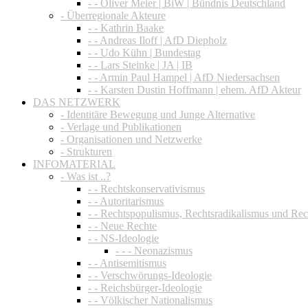
- - Oliver Meier | BiW | Bündnis Deutschland
- Überregionale Akteure
- - Kathrin Baake
- - Andreas Iloff | AfD Diepholz
- - Udo Kühn | Bundestag
- - Lars Steinke | JA | IB
- - Armin Paul Hampel | AfD Niedersachsen
- - Karsten Dustin Hoffmann | ehem. AfD Akteur
DAS NETZWERK
- Identitäre Bewegung und Junge Alternative
- Verlage und Publikationen
- Organisationen und Netzwerke
- Strukturen
INFOMATERIAL
- Was ist ..?
- - Rechtskonservativismus
- - Autoritarismus
- - Rechtspopulismus, Rechtsradikalismus und Re
- - Neue Rechte
- - NS-Ideologie
- - - Neonazismus
- - Antisemitismus
- - Verschwörungs-Ideologie
- - Reichsbürger-Ideologie
- - Völkischer Nationalismus