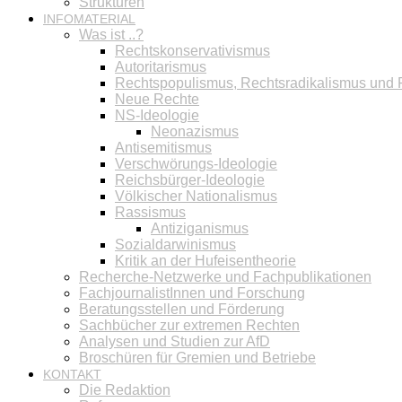
Strukturen
INFOMATERIAL
Was ist ..?
Rechtskonservativismus
Autoritarismus
Rechtspopulismus, Rechtsradikalismus und
Neue Rechte
NS-Ideologie
Neonazismus
Antisemitismus
Verschwörungs-Ideologie
Reichsbürger-Ideologie
Völkischer Nationalismus
Rassismus
Antiziganismus
Sozialdarwinismus
Kritik an der Hufeisentheorie
Recherche-Netzwerke und Fachpublikationen
FachjournalistInnen und Forschung
Beratungsstellen und Förderung
Sachbücher zur extremen Rechten
Analysen und Studien zur AfD
Broschüren für Gremien und Betriebe
KONTAKT
Die Redaktion