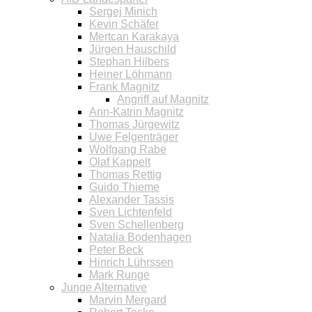
Sergej Minich
Kevin Schäfer
Mertcan Karakaya
Jürgen Hauschild
Stephan Hilbers
Heiner Löhmann
Frank Magnitz
Angriff auf Magnitz
Ann-Katrin Magnitz
Thomas Jürgewitz
Uwe Felgenträger
Wolfgang Rabe
Olaf Kappelt
Thomas Rettig
Guido Thieme
Alexander Tassis
Sven Lichtenfeld
Sven Schellenberg
Natalia Bodenhagen
Peter Beck
Hinrich Lührssen
Mark Runge
Junge Alternative
Marvin Mergard