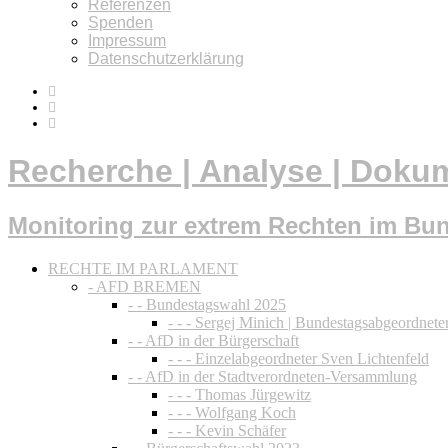
Referenzen
Spenden
Impressum
Datenschutzerklärung
Recherche | Analyse | Doku
Monitoring zur extrem Rechten im Bu
RECHTE IM PARLAMENT
- AFD BREMEN
- - Bundestagswahl 2025
- - - Sergej Minich | Bundestagsabgeordnete
- - AfD in der Bürgerschaft
- - - Einzelabgeordneter Sven Lichtenfeld
- - AfD in der Stadtverordneten-Versammlung
- - - Thomas Jürgewitz
- - - Wolfgang Koch
- - - Kevin Schäfer