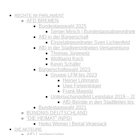
RECHTE IM PARLAMENT
AFD BREMEN
Bundestagswahl 2025
Sergej Minich | Bundestagsabgeordnet
AfD in der Bürgerschaft
Einzelabgeordneter Sven Lichtenfeld
AfD in der Stadtverordneten-Versammlung
Thomas Jürgewitz
Wolfgang Koch
Kevin Schäfer
Bürgerschaftswahl 2023
Gruppe LFM bis 2023
Heiner Löhmann
Uwe Felgenträger
Frank Magnitz
Untersuchungsfeld Legislatur 2019 – 2
AfD-Beiräte in den Stadtteilen bi
Bundestagswahl 2021
BÜNDNIS DEUTSCHLAND
“DIE HEIMAT” (NPD)
Heiko Werner | Beirat Vegesack
DIE AKTEURE
AfD Landespartei