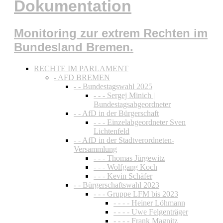
Dokumentation
Monitoring zur extrem Rechten im
Bundesland Bremen.
RECHTE IM PARLAMENT
- AFD BREMEN
- - Bundestagswahl 2025
- - - Sergej Minich |
Bundestagsabgeordneter
- - AfD in der Bürgerschaft
- - - Einzelabgeordneter Sven
Lichtenfeld
- - AfD in der Stadtverordneten-
Versammlung
- - - Thomas Jürgewitz
- - - Wolfgang Koch
- - - Kevin Schäfer
- - Bürgerschaftswahl 2023
- - - Gruppe LFM bis 2023
- - - - Heiner Löhmann
- - - - Uwe Felgenträger
- - - - Frank Magnitz