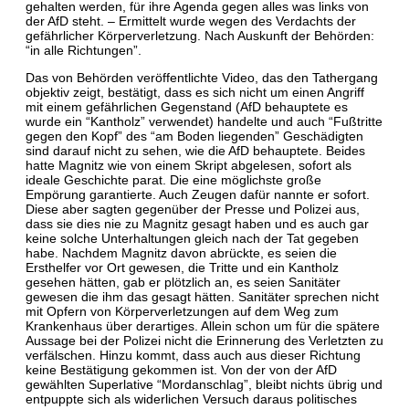
gehalten werden, für ihre Agenda gegen alles was links von
der AfD steht. – Ermittelt wurde wegen des Verdachts der
gefährlicher Körperverletzung. Nach Auskunft der Behörden:
“in alle Richtungen”.
Das von Behörden veröffentlichte Video, das den Tathergang
objektiv zeigt, bestätigt, dass es sich nicht um einen Angriff
mit einem gefährlichen Gegenstand (AfD behauptete es
wurde ein “Kantholz” verwendet) handelte und auch “Fußtritte
gegen den Kopf” des “am Boden liegenden” Geschädigten
sind darauf nicht zu sehen, wie die AfD behauptete. Beides
hatte Magnitz wie von einem Skript abgelesen, sofort als
ideale Geschichte parat. Die eine möglichste große
Empörung garantierte. Auch Zeugen dafür nannte er sofort.
Diese aber sagten gegenüber der Presse und Polizei aus,
dass sie dies nie zu Magnitz gesagt haben und es auch gar
keine solche Unterhaltungen gleich nach der Tat gegeben
habe. Nachdem Magnitz davon abrückte, es seien die
Ersthelfer vor Ort gewesen, die Tritte und ein Kantholz
gesehen hätten, gab er plötzlich an, es seien Sanitäter
gewesen die ihm das gesagt hätten. Sanitäter sprechen nicht
mit Opfern von Körperverletzungen auf dem Weg zum
Krankenhaus über derartiges. Allein schon um für die spätere
Aussage bei der Polizei nicht die Erinnerung des Verletzten zu
verfälschen. Hinzu kommt, dass auch aus dieser Richtung
keine Bestätigung gekommen ist. Von der von der AfD
gewählten Superlative “Mordanschlag”, bleibt nichts übrig und
entpuppte sich als widerlichen Versuch daraus politisches