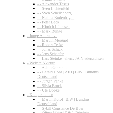
- - Alexander Tassis
- - Sven Lichtenfeld
- - Sven Schellenberg
- - Natalia Bodenhagen
- - Peter Beck
- - Hinrich Lührssen
- - Mark Runge
- Junge Alternative
- - Marvin Mergard
- - Robert Teske
- - Jonas Schick
- - Jens Schaefer
- - Lars Steinke | ehem. JA Niedersachsen
- Weitere Akteure
- - Adam Golkontt
- - Gerald Höns | AfD | BiW | Bündnis
Deutschland
- - Jürgen Panke
- - Silvia Brock
- - Ute Dopke
- Kooperationen
- - Martin Korol | BiW | Bündnis
Deutschland
- - Sybill Constance De Buer
- - Oliver Meier | BiW | Bündnis