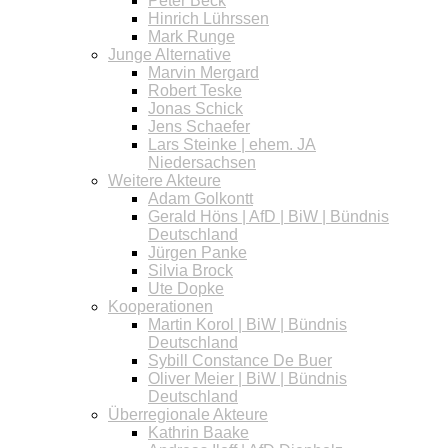
Peter Beck
Hinrich Lührssen
Mark Runge
Junge Alternative
Marvin Mergard
Robert Teske
Jonas Schick
Jens Schaefer
Lars Steinke | ehem. JA
Niedersachsen
Weitere Akteure
Adam Golkontt
Gerald Höns | AfD | BiW | Bündnis
Deutschland
Jürgen Panke
Silvia Brock
Ute Dopke
Kooperationen
Martin Korol | BiW | Bündnis
Deutschland
Sybill Constance De Buer
Oliver Meier | BiW | Bündnis
Deutschland
Überregionale Akteure
Kathrin Baake