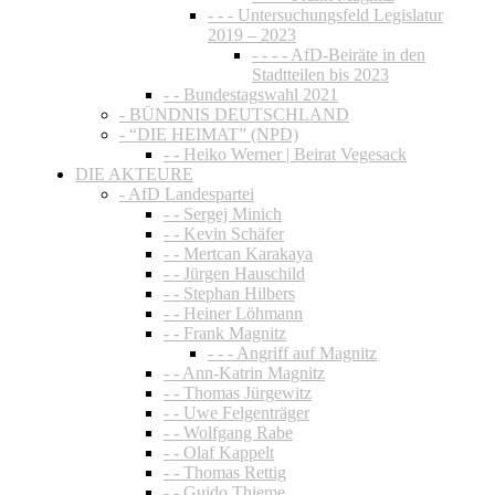
- - - Untersuchungsfeld Legislatur
2019 – 2023
- - - - AfD-Beiräte in den
Stadtteilen bis 2023
- - Bundestagswahl 2021
- BÜNDNIS DEUTSCHLAND
- “DIE HEIMAT” (NPD)
- - Heiko Werner | Beirat Vegesack
DIE AKTEURE
- AfD Landespartei
- - Sergej Minich
- - Kevin Schäfer
- - Mertcan Karakaya
- - Jürgen Hauschild
- - Stephan Hilbers
- - Heiner Löhmann
- - Frank Magnitz
- - - Angriff auf Magnitz
- - Ann-Katrin Magnitz
- - Thomas Jürgewitz
- - Uwe Felgenträger
- - Wolfgang Rabe
- - Olaf Kappelt
- - Thomas Rettig
- - Guido Thieme