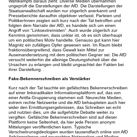
Wahlkampfs daraus zieht. Diverse Medien übernahmen
ungeprüft die Darstellungen der AfD. Die Darstellungen der
Staatsanwaltschaft wurden nur zögerlich anerkannt und
Presseberichte daraufhin objektiver verfasst. Parteien und
PolitikerInnen zeigten sich kurz nach der Tat betroffen und
folgten dem Narrativ der AfD, es handele sich um einen
Angriff von “Linksextremisten”. Auch wurde zögerlich zur
Kenntnis genommen, dass unklar ist, ob es sich überhaupt
um ein politisches Motiv handelte. Genauso gut kann hier
Magnitz ein zufälliges Opfer gewesen sein. Im Raum bleibt
fraktionsübergreifend, dass Gewalt kein Mittel zur
Auseinandersetzung mit dem politischen Gegner sei. Die AfD
versucht weiterhin die alleinige Deutungshoheit über die
Ursachen zu erlangen und bleibt ungeachtet der Fakten bei
ihrer Darstellung. .
Fake-Bekennerschreiben als Verstärker
Kurz nach der Tat tauchte ein gefälschtes Bekennerschreiben
auf einer linksradikalen Informationsplattform auf, das von
einer Antifa-Gruppierung stammen soll. Neurechte Medien,
extrem rechte Netzwerke und die AfD behaupteten auch hier
wider den Ermittlungsergebnissen, das Schreiben sei echt
und nutzten dies, um die aufgehitzte Debatte weiter zu
vergiften. Gefälschte Bekennerschreiben sind auf dieser
Plattform keine Seltenheit, da hier jede Person anonym
Mittelungen veröffentlichen kann. Typische
Verschwörunsgideologien wurden tausendfach online von AfD
AnhängerInnen und neurechten Netzwerken und Medien