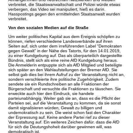
verbreitet, die Staatswanwaltschatt und Polizei würde etwas
verbergen, das Video sei manipuliert, hieß es darin.
Hasspostings gegen den ermittelnden Staatsanwalt wurden
verbreitet.
Von den sozialen Medien auf die Straße
Um weiter politisches Kapital aus dem Ereignis schöpfen zu
können, riefen verschiedene Landesverbände auf ihren
Seiten auf, sich unter dem irreführenden Label “Demokraten
gegen Gewalt” in der Nähe des Tatorts, für den 14.01.2019,
zu einer Kundgebung auf. Das als überparteilich dargestellte
Bündnis, stellt sich als eine reine AfD Kundgebung heraus.
Die Anmelderin entpuppte sich als AfD Mitglied und beteiligte
sich später an den Wahlaufstellungen der Bremer AfD. Sie
selbst gab dies bei ihrem Aufruf zu der Veranstaltung nicht an,
sondern verschleierte ihre politische Zugehörigkeit. Zudem
sendete sie ein Rundschreiben an alle Fraktionen der
Bürgerschaft und versuchte die Fraktionen zu täuschen. Sie
erweckte auch hier den Eindruck, sie handele
parteiunabhängig. Weiter gab sie an, dass es die Pflicht der
Parteien sei, auf die Veranstaltung zu kommen, da sie sonst
damit signalisieren würden, Gewalt zu billigen und
undemokratisch zu sein. Die weist schon fast den Charakter
der Erpressung auf. Keine andere Partei rief zu dieser
Veranstaltung auf. Ein weiteres Zeichen dafür. dass die AfD
für sich die Deutungshoheit darüber gewinnen will, was
demokratisch ist.