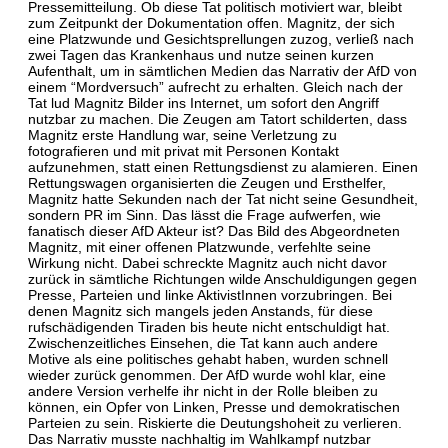
Pressemitteilung. Ob diese Tat politisch motiviert war, bleibt
zum Zeitpunkt der Dokumentation offen. Magnitz, der sich
eine Platzwunde und Gesichtsprellungen zuzog, verließ nach
zwei Tagen das Krankenhaus und nutze seinen kurzen
Aufenthalt, um in sämtlichen Medien das Narrativ der AfD von
einem “Mordversuch” aufrecht zu erhalten. Gleich nach der
Tat lud Magnitz Bilder ins Internet, um sofort den Angriff
nutzbar zu machen. Die Zeugen am Tatort schilderten, dass
Magnitz erste Handlung war, seine Verletzung zu
fotografieren und mit privat mit Personen Kontakt
aufzunehmen, statt einen Rettungsdienst zu alamieren. Einen
Rettungswagen organisierten die Zeugen und Ersthelfer,
Magnitz hatte Sekunden nach der Tat nicht seine Gesundheit,
sondern PR im Sinn. Das lässt die Frage aufwerfen, wie
fanatisch dieser AfD Akteur ist? Das Bild des Abgeordneten
Magnitz, mit einer offenen Platzwunde, verfehlte seine
Wirkung nicht. Dabei schreckte Magnitz auch nicht davor
zurück in sämtliche Richtungen wilde Anschuldigungen gegen
Presse, Parteien und linke AktivistInnen vorzubringen. Bei
denen Magnitz sich mangels jeden Anstands, für diese
rufschädigenden Tiraden bis heute nicht entschuldigt hat.
Zwischenzeitliches Einsehen, die Tat kann auch andere
Motive als eine politisches gehabt haben, wurden schnell
wieder zurück genommen. Der AfD wurde wohl klar, eine
andere Version verhelfe ihr nicht in der Rolle bleiben zu
können, ein Opfer von Linken, Presse und demokratischen
Parteien zu sein. Riskierte die Deutungshoheit zu verlieren.
Das Narrativ musste nachhaltig im Wahlkampf nutzbar