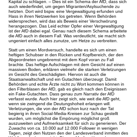
Kapital zu schlagen. – Dies ist ein Schema der AfD, dass sich
auch wiederfindet, um gegen Migranten/Asylsuchende zu
hetzten. Dort wird bspw. eine Vergewaltigung erfunden und
Hass in ihren Netzwerken los getreten. Wenn Behörden
widersprechen, wird das als Beweis einer Verschwörung
herangezogen. Das Leid echter Opfer einer Vergewaltigung
ist der AfD dabei egal. Genau nach diesem Schema arbeitete
die AfD auch in diesem Fall. Was verdeutlicht, sie macht sich
ungeniert einfach alles zunutze, um Hetze zu verbreiten.
Statt um einen Mordversuch, handelte es sich um einen
heftigen Schubser in den Rücken und Kopfbereich, der den
Abgeordneten ungebremst mit dem Kopf voran zu Fall
brachte. Das heftige Aufschlagen mit dem Gesicht auf einen
massiven Boden, erklären vielmehr die starken Verletzungen
im Gesicht des Geschädigten. Hiervon ist auch die
Staatsanwaltschaft und ein Gutachten überzeugt. Damit
Behörden und echte Ärzte nicht zu Wort kommen können in
den Filterblasen der AfD, gab es gleich nach den Ereignissen
ein Fake-Gutachten. Dass genau zum Narrativ der AfD
verfasst wurde. Auch hier zeigt sich, wie weit die AfD geht,
wenn sie zwingend die Deutungshoheit erlangen will.
Verletzungen, die von der AfD schon kurz nach der Tat
begierig in ihren Social-Media-Kreisen zur Schau gestellt
wurden, um möglichst die Empörung möglichst groß
auszuweiten und Aufmerksamkeit für sich zu generieren. Der
Zuwachs von ca. 10.000 auf 12.000 Follower in wenigen
Tagen, zeigt den Nutzen den der Landesverband inmitten des