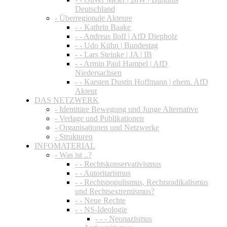
Deutschland
- Überregionale Akteure
- - Kathrin Baake
- - Andreas Iloff | AfD Diepholz
- - Udo Kühn | Bundestag
- - Lars Steinke | JA | IB
- - Armin Paul Hampel | AfD
Niedersachsen
- - Karsten Dustin Hoffmann | ehem. AfD
Akteur
DAS NETZWERK
- Identitäre Bewegung und Junge Alternative
- Verlage und Publikationen
- Organisationen und Netzwerke
- Strukturen
INFOMATERIAL
- Was ist ..?
- - Rechtskonservativismus
- - Autoritarismus
- - Rechtspopulismus, Rechtsradikalismus
und Rechtsextremismus?
- - Neue Rechte
- - NS-Ideologie
- - - Neonazismus