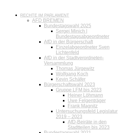
RECHTE IM PARLAMENT
AFD BREMEN
Bundestagswahl 2025
Sergej Minich |
Bundestagsabgeordneter
AfD in der Bürgerschaft
Einzelabgeordneter Sven
Lichtenfeld
AfD in der Stadtverordneten-
Versammlung
Thomas Jürgewitz
Wolfgang Koch
Kevin Schäfer
Bürgerschaftswahl 2023
Gruppe LFM bis 2023
Heiner Löhmann
Uwe Felgenträger
Frank Magnitz
Untersuchungsfeld Legislatur
2019 – 2023
AfD-Beiräte in den
Stadtteilen bis 2023
Bundestagswahl 2021