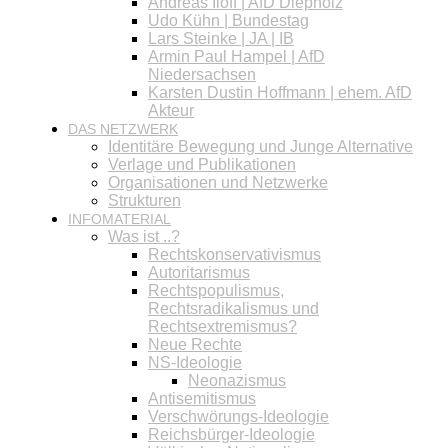
Andreas Iloff | AfD Diepholz
Udo Kühn | Bundestag
Lars Steinke | JA | IB
Armin Paul Hampel | AfD
Niedersachsen
Karsten Dustin Hoffmann | ehem. AfD
Akteur
DAS NETZWERK
Identitäre Bewegung und Junge Alternative
Verlage und Publikationen
Organisationen und Netzwerke
Strukturen
INFOMATERIAL
Was ist ..?
Rechtskonservativismus
Autoritarismus
Rechtspopulismus,
Rechtsradikalismus und
Rechtsextremismus?
Neue Rechte
NS-Ideologie
Neonazismus
Antisemitismus
Verschwörungs-Ideologie
Reichsbürger-Ideologie