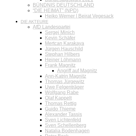
BÜNDNIS DEUTSCHLAND
“DIE HEIMAT” (NPD)
Heiko Werner | Beirat Vegesack
DIE AKTEURE
AfD Landespartei
Sergej Minich
Kevin Schäfer
Mertcan Karakaya
Jürgen Hauschild
Stephan Hilbers
Heiner Löhmann
Frank Magnitz
Angriff auf Magnitz
Ann-Katrin Magnitz
Thomas Jürgewitz
Uwe Felgenträger
Wolfgang Rabe
Olaf Kappelt
Thomas Rettig
Guido Thieme
Alexander Tassis
Sven Lichtenfeld
Sven Schellenberg
Natalia Bodenhagen