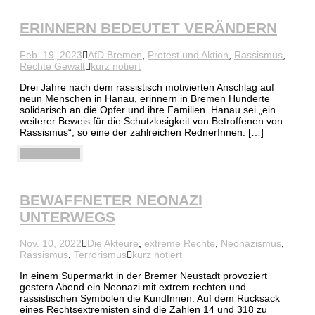
ERINNERN BEDEUTET VERÄNDERN
Feb. 19, 2023
AfD Bremen
,
Protest und Aktion
,
Rassismus
,
Rechte Gewalt
kurz notiert
Drei Jahre nach dem rassistisch motivierten Anschlag auf
neun Menschen in Hanau, erinnern in Bremen Hunderte
solidarisch an die Opfer und ihre Familien. Hanau sei „ein
weiterer Beweis für die Schutzlosigkeit von Betroffenen von
Rassismus“, so eine der zahlreichen RednerInnen. […]
Weiterlesen
BEWAFFNETER NEONAZI
UNTERWEGS
Nov. 10, 2022
Die Akteure
,
extreme Rechte
,
Neonazismus
,
Rassismus
,
Terrorismus
kurz notiert
In einem Supermarkt in der Bremer Neustadt provoziert
gestern Abend ein Neonazi mit extrem rechten und
rassistischen Symbolen die KundInnen. Auf dem Rucksack
eines Rechtsextremisten sind die Zahlen 14 und 318 zu