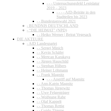
- - - Untersuchungsfeld Legislatur
2019 – 2023
- - - - AfD-Beiräte in den
Stadtteilen bis 2023
- - Bundestagswahl 2021
- BÜNDNIS DEUTSCHLAND
- “DIE HEIMAT” (NPD)
- - Heiko Werner | Beirat Vegesack
DIE AKTEURE
- AfD Landespartei
- - Sergej Minich
- - Kevin Schäfer
- - Mertcan Karakaya
- - Jürgen Hauschild
- - Stephan Hilbers
- - Heiner Löhmann
- - Frank Magnitz
- - - Angriff auf Magnitz
- - Ann-Katrin Magnitz
- - Thomas Jürgewitz
- - Uwe Felgenträger
- - Wolfgang Rabe
- - Olaf Kappelt
- - Thomas Rettig
- - Guido Thieme