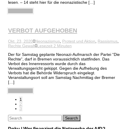
lesen. – 14 steht hier für die neonazistische […]
Weiterlesen
VERBOT AUFGEHOBEN
Okt. 23, 2020
Neonazismus
,
Protest und Aktion
,
Rassismus
,
Rechte Gewalt
Lesezeit 2 Minuten
Der für Samstag geplante Neonazi-Aufmarsch der Partei “Die
Rechte“, darf in Bremen voraussichtlich stattfinden. Das
Verbot des Innenressorts wurde durch das
Verwaltungsgericht gekippt. Gegen die Aufhebung des
Verbots hat die Behörde Widerspruch eingelegt.
Veranstaltungsort soll am Samstag Nachmittag der Bremer
[…]
Weiterlesen
1
2
3
Doku | Wer finanziert die Netzwerke der AfD?