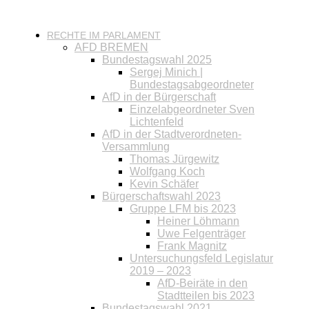
RECHTE IM PARLAMENT
AFD BREMEN
Bundestagswahl 2025
Sergej Minich |
Bundestagsabgeordneter
AfD in der Bürgerschaft
Einzelabgeordneter Sven
Lichtenfeld
AfD in der Stadtverordneten-
Versammlung
Thomas Jürgewitz
Wolfgang Koch
Kevin Schäfer
Bürgerschaftswahl 2023
Gruppe LFM bis 2023
Heiner Löhmann
Uwe Felgenträger
Frank Magnitz
Untersuchungsfeld Legislatur
2019 – 2023
AfD-Beiräte in den
Stadtteilen bis 2023
Bundestagswahl 2021