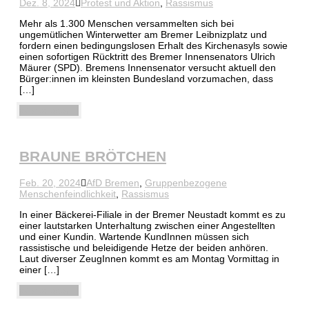
Dez. 8, 2024
Protest und Aktion
,
Rassismus
Mehr als 1.300 Menschen versammelten sich bei
ungemütlichen Winterwetter am Bremer Leibnizplatz und
fordern einen bedingungslosen Erhalt des Kirchenasyls sowie
einen sofortigen Rücktritt des Bremer Innensenators Ulrich
Mäurer (SPD). Bremens Innensenator versucht aktuell den
Bürger:innen im kleinsten Bundesland vorzumachen, dass
[…]
Weiterlesen
BRAUNE BRÖTCHEN
Feb. 20, 2024
AfD Bremen
,
Gruppenbezogene
Menschenfeindlichkeit
,
Rassismus
In einer Bäckerei-Filiale in der Bremer Neustadt kommt es zu
einer lautstarken Unterhaltung zwischen einer Angestellten
und einer Kundin. Wartende KundInnen müssen sich
rassistische und beleidigende Hetze der beiden anhören.
Laut diverser ZeugInnen kommt es am Montag Vormittag in
einer […]
Weiterlesen