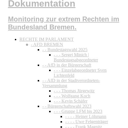
Dokumentation
Monitoring zur extrem Rechten im
Bundesland Bremen.
RECHTE IM PARLAMENT
- AFD BREMEN
- - Bundestagswahl 2025
- - - Sergej Minich |
Bundestagsabgeordneter
- - AfD in der Bürgerschaft
- - - Einzelabgeordneter Sven
Lichtenfeld
- - AfD in der Stadtverordneten-
Versammlung
- - - Thomas Jürgewitz
- - - Wolfgang Koch
- - - Kevin Schäfer
- - Bürgerschaftswahl 2023
- - - Gruppe LFM bis 2023
- - - - Heiner Löhmann
- - - - Uwe Felgenträger
- - - - Frank Magnitz