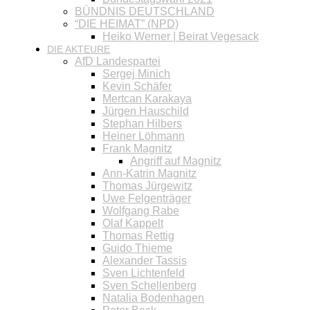
BÜNDNIS DEUTSCHLAND
“DIE HEIMAT” (NPD)
Heiko Werner | Beirat Vegesack
DIE AKTEURE
AfD Landespartei
Sergej Minich
Kevin Schäfer
Mertcan Karakaya
Jürgen Hauschild
Stephan Hilbers
Heiner Löhmann
Frank Magnitz
Angriff auf Magnitz
Ann-Katrin Magnitz
Thomas Jürgewitz
Uwe Felgenträger
Wolfgang Rabe
Olaf Kappelt
Thomas Rettig
Guido Thieme
Alexander Tassis
Sven Lichtenfeld
Sven Schellenberg
Natalia Bodenhagen