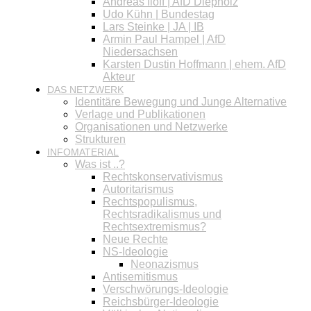
Andreas Iloff | AfD Diepholz
Udo Kühn | Bundestag
Lars Steinke | JA | IB
Armin Paul Hampel | AfD
Niedersachsen
Karsten Dustin Hoffmann | ehem. AfD
Akteur
DAS NETZWERK
Identitäre Bewegung und Junge Alternative
Verlage und Publikationen
Organisationen und Netzwerke
Strukturen
INFOMATERIAL
Was ist ..?
Rechtskonservativismus
Autoritarismus
Rechtspopulismus,
Rechtsradikalismus und
Rechtsextremismus?
Neue Rechte
NS-Ideologie
Neonazismus
Antisemitismus
Verschwörungs-Ideologie
Reichsbürger-Ideologie