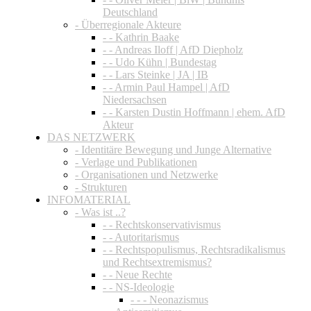
Deutschland
- Überregionale Akteure
- - Kathrin Baake
- - Andreas Iloff | AfD Diepholz
- - Udo Kühn | Bundestag
- - Lars Steinke | JA | IB
- - Armin Paul Hampel | AfD
Niedersachsen
- - Karsten Dustin Hoffmann | ehem. AfD
Akteur
DAS NETZWERK
- Identitäre Bewegung und Junge Alternative
- Verlage und Publikationen
- Organisationen und Netzwerke
- Strukturen
INFOMATERIAL
- Was ist ..?
- - Rechtskonservativismus
- - Autoritarismus
- - Rechtspopulismus, Rechtsradikalismus
und Rechtsextremismus?
- - Neue Rechte
- - NS-Ideologie
- - - Neonazismus