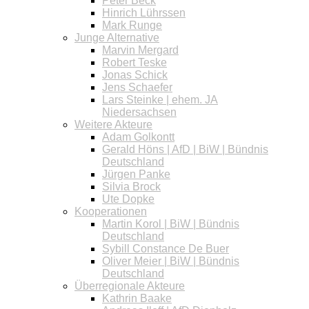
Peter Beck
Hinrich Lührssen
Mark Runge
Junge Alternative
Marvin Mergard
Robert Teske
Jonas Schick
Jens Schaefer
Lars Steinke | ehem. JA
Niedersachsen
Weitere Akteure
Adam Golkontt
Gerald Höns | AfD | BiW | Bündnis
Deutschland
Jürgen Panke
Silvia Brock
Ute Dopke
Kooperationen
Martin Korol | BiW | Bündnis
Deutschland
Sybill Constance De Buer
Oliver Meier | BiW | Bündnis
Deutschland
Überregionale Akteure
Kathrin Baake