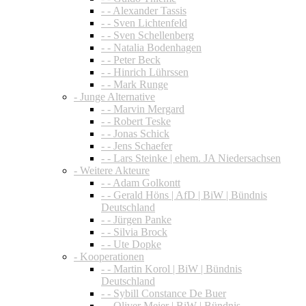
- - Alexander Tassis
- - Sven Lichtenfeld
- - Sven Schellenberg
- - Natalia Bodenhagen
- - Peter Beck
- - Hinrich Lührssen
- - Mark Runge
- Junge Alternative
- - Marvin Mergard
- - Robert Teske
- - Jonas Schick
- - Jens Schaefer
- - Lars Steinke | ehem. JA Niedersachsen
- Weitere Akteure
- - Adam Golkontt
- - Gerald Höns | AfD | BiW | Bündnis
Deutschland
- - Jürgen Panke
- - Silvia Brock
- - Ute Dopke
- Kooperationen
- - Martin Korol | BiW | Bündnis
Deutschland
- - Sybill Constance De Buer
- - Oliver Meier | BiW | Bündnis