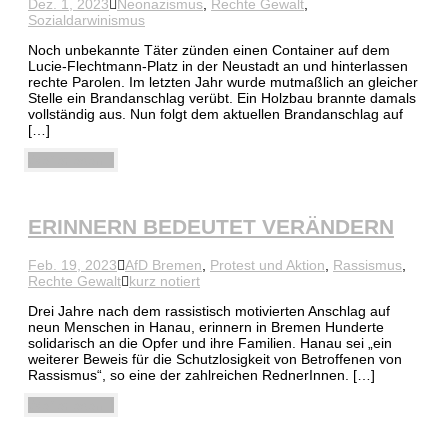
Dez. 1, 2023
Neonazismus
,
Rechte Gewalt
,
Sozialdarwinismus
Noch unbekannte Täter zünden einen Container auf dem
Lucie-Flechtmann-Platz in der Neustadt an und hinterlassen
rechte Parolen. Im letzten Jahr wurde mutmaßlich an gleicher
Stelle ein Brandanschlag verübt. Ein Holzbau brannte damals
vollständig aus. Nun folgt dem aktuellen Brandanschlag auf
[…]
Weiterlesen
ERINNERN BEDEUTET VERÄNDERN
Feb. 19, 2023
AfD Bremen
,
Protest und Aktion
,
Rassismus
,
Rechte Gewalt
kurz notiert
Drei Jahre nach dem rassistisch motivierten Anschlag auf
neun Menschen in Hanau, erinnern in Bremen Hunderte
solidarisch an die Opfer und ihre Familien. Hanau sei „ein
weiterer Beweis für die Schutzlosigkeit von Betroffenen von
Rassismus“, so eine der zahlreichen RednerInnen. […]
Weiterlesen