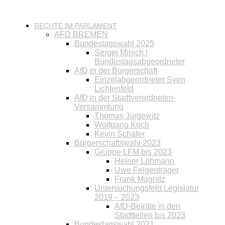
RECHTE IM PARLAMENT
AFD BREMEN
Bundestagswahl 2025
Sergej Minich |
Bundestagsabgeordneter
AfD in der Bürgerschaft
Einzelabgeordneter Sven
Lichtenfeld
AfD in der Stadtverordneten-
Versammlung
Thomas Jürgewitz
Wolfgang Koch
Kevin Schäfer
Bürgerschaftswahl 2023
Gruppe LFM bis 2023
Heiner Löhmann
Uwe Felgenträger
Frank Magnitz
Untersuchungsfeld Legislatur
2019 – 2023
AfD-Beiräte in den
Stadtteilen bis 2023
Bundestagswahl 2021