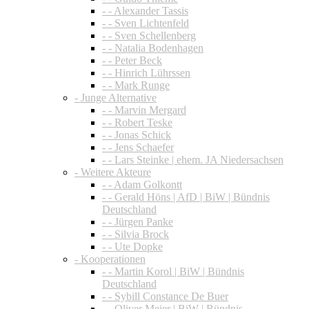
- - Alexander Tassis
- - Sven Lichtenfeld
- - Sven Schellenberg
- - Natalia Bodenhagen
- - Peter Beck
- - Hinrich Lührssen
- - Mark Runge
- Junge Alternative
- - Marvin Mergard
- - Robert Teske
- - Jonas Schick
- - Jens Schaefer
- - Lars Steinke | ehem. JA Niedersachsen
- Weitere Akteure
- - Adam Golkontt
- - Gerald Höns | AfD | BiW | Bündnis
Deutschland
- - Jürgen Panke
- - Silvia Brock
- - Ute Dopke
- Kooperationen
- - Martin Korol | BiW | Bündnis
Deutschland
- - Sybill Constance De Buer
- - Oliver Meier | BiW | Bündnis