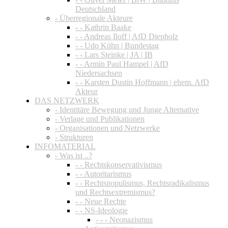
Deutschland
- Überregionale Akteure
- - Kathrin Baake
- - Andreas Iloff | AfD Diepholz
- - Udo Kühn | Bundestag
- - Lars Steinke | JA | IB
- - Armin Paul Hampel | AfD
Niedersachsen
- - Karsten Dustin Hoffmann | ehem. AfD
Akteur
DAS NETZWERK
- Identitäre Bewegung und Junge Alternative
- Verlage und Publikationen
- Organisationen und Netzwerke
- Strukturen
INFOMATERIAL
- Was ist ..?
- - Rechtskonservativismus
- - Autoritarismus
- - Rechtspopulismus, Rechtsradikalismus
und Rechtsextremismus?
- - Neue Rechte
- - NS-Ideologie
- - - Neonazismus