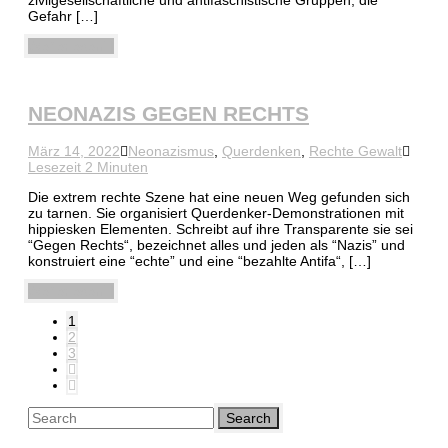
zivilgesellschaftliche und antifaschistische Gruppen, die
Gefahr […]
Weiterlesen
NEONAZIS GEGEN RECHTS
März 14, 2022
Neonazismus
,
Querdenken
,
Rechte Gewalt
Lesezeit 2 Minuten
Die extrem rechte Szene hat eine neuen Weg gefunden sich
zu tarnen. Sie organisiert Querdenker-Demonstrationen mit
hippiesken Elementen. Schreibt auf ihre Transparente sie sei
“Gegen Rechts“, bezeichnet alles und jeden als “Nazis” und
konstruiert eine “echte” und eine “bezahlte Antifa“, […]
Weiterlesen
1
2
3