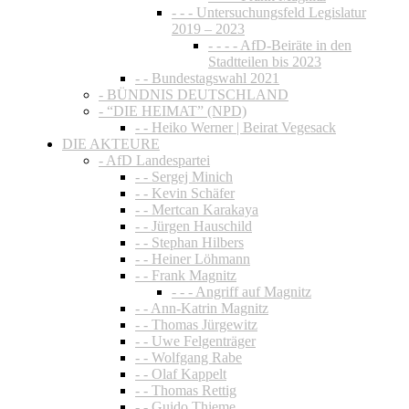
- - - Untersuchungsfeld Legislatur
2019 – 2023
- - - - AfD-Beiräte in den
Stadtteilen bis 2023
- - Bundestagswahl 2021
- BÜNDNIS DEUTSCHLAND
- “DIE HEIMAT” (NPD)
- - Heiko Werner | Beirat Vegesack
DIE AKTEURE
- AfD Landespartei
- - Sergej Minich
- - Kevin Schäfer
- - Mertcan Karakaya
- - Jürgen Hauschild
- - Stephan Hilbers
- - Heiner Löhmann
- - Frank Magnitz
- - - Angriff auf Magnitz
- - Ann-Katrin Magnitz
- - Thomas Jürgewitz
- - Uwe Felgenträger
- - Wolfgang Rabe
- - Olaf Kappelt
- - Thomas Rettig
- - Guido Thieme