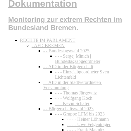
Dokumentation
Monitoring zur extrem Rechten im
Bundesland Bremen.
RECHTE IM PARLAMENT
- AFD BREMEN
- - Bundestagswahl 2025
- - - Sergej Minich |
Bundestagsabgeordneter
- - AfD in der Bürgerschaft
- - - Einzelabgeordneter Sven
Lichtenfeld
- - AfD in der Stadtverordneten-
Versammlung
- - - Thomas Jürgewitz
- - - Wolfgang Koch
- - - Kevin Schäfer
- - Bürgerschaftswahl 2023
- - - Gruppe LFM bis 2023
- - - - Heiner Löhmann
- - - - Uwe Felgenträger
- - - - Frank Magnitz