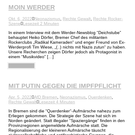
MOIN WERDER
Okt. 6, 2022
Neonazismus
,
Rechte Gewalt
,
Rechte Rocker-
Szene
Lesezeit 2 Minuten
In einem Interview mit dem Werder-Newsblog “Deichstube”
behauptet Heiko Dörfer, Bremer Chef des militanten
Rockerclubs „Radikal Kameraden“ und enger Freund von Ex-
Werderprofi Tim Wiese, „(..) nichts mit Nazis zutun“ zu haben.
Unsere Recherchen zeigen Dörfer jedoch als Protagonist in
einem “Musikvideo” […]
Weiterlesen
MIT PUTIN GEGEN DIE IMPFPFLICHT
Apr. 5, 2022
AfD Bremen
,
Neonazismus
,
Querdenken
,
Rechte Gewalt
Lesezeit 4 Minuten
In Bremen sind die “Querdenker“-Aufmärsche nahezu zum
Erliegen gekommen. Die Strategie der Szene hat sich im
Norden geändert. Statt illegaler “Spaziergänge” finden in den
Provinzregionen angemeldete Aufmärsche statt. Die
Regionalisierung der kleineren Aufmärsche täuscht