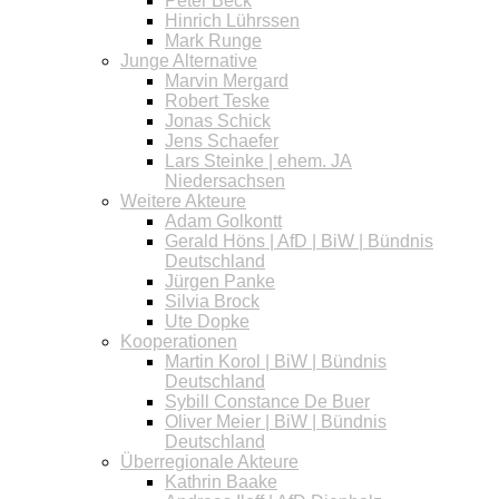
Peter Beck
Hinrich Lührssen
Mark Runge
Junge Alternative
Marvin Mergard
Robert Teske
Jonas Schick
Jens Schaefer
Lars Steinke | ehem. JA
Niedersachsen
Weitere Akteure
Adam Golkontt
Gerald Höns | AfD | BiW | Bündnis
Deutschland
Jürgen Panke
Silvia Brock
Ute Dopke
Kooperationen
Martin Korol | BiW | Bündnis
Deutschland
Sybill Constance De Buer
Oliver Meier | BiW | Bündnis
Deutschland
Überregionale Akteure
Kathrin Baake