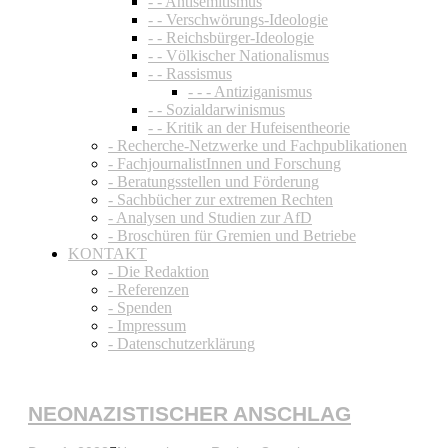
- - Antisemitismus
- - Verschwörungs-Ideologie
- - Reichsbürger-Ideologie
- - Völkischer Nationalismus
- - Rassismus
- - - Antiziganismus
- - Sozialdarwinismus
- - Kritik an der Hufeisentheorie
- Recherche-Netzwerke und Fachpublikationen
- FachjournalistInnen und Forschung
- Beratungsstellen und Förderung
- Sachbücher zur extremen Rechten
- Analysen und Studien zur AfD
- Broschüren für Gremien und Betriebe
KONTAKT
- Die Redaktion
- Referenzen
- Spenden
- Impressum
- Datenschutzerklärung
NEONAZISTISCHER ANSCHLAG