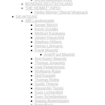
BÜNDNIS DEUTSCHLAND
“DIE HEIMAT” (NPD)
Heiko Werner | Beirat Vegesack
DIE AKTEURE
AfD Landespartei
Sergej Minich
Kevin Schäfer
Mertcan Karakaya
Jürgen Hauschild
Stephan Hilbers
Heiner Löhmann
Frank Magnitz
Angriff auf Magnitz
Ann-Katrin Magnitz
Thomas Jürgewitz
Uwe Felgenträger
Wolfgang Rabe
Olaf Kappelt
Thomas Rettig
Guido Thieme
Alexander Tassis
Sven Lichtenfeld
Sven Schellenberg
Natalia Bodenhagen