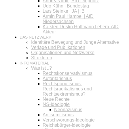
Andreas Iloff | AfD Diepholz
Udo Kühn | Bundestag
Lars Steinke | JA | IB
Armin Paul Hampel | AfD
Niedersachsen
Karsten Dustin Hoffmann | ehem. AfD
Akteur
DAS NETZWERK
Identitäre Bewegung und Junge Alternative
Verlage und Publikationen
Organisationen und Netzwerke
Strukturen
INFOMATERIAL
Was ist ..?
Rechtskonservativismus
Autoritarismus
Rechtspopulismus,
Rechtsradikalismus und
Rechtsextremismus?
Neue Rechte
NS-Ideologie
Neonazismus
Antisemitismus
Verschwörungs-Ideologie
Reichsbürger-Ideologie