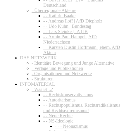
Deutschland
- Überregionale Akteure
- - Kathrin Baake
- - Andreas Iloff | AfD Diepholz
- - Udo Kühn | Bundestag
- - Lars Steinke | JA | IB
- - Armin Paul Hampel | AfD
Niedersachsen
- - Karsten Dustin Hoffmann | ehem. AfD
Akteur
DAS NETZWERK
- Identitäre Bewegung und Junge Alternative
- Verlage und Publikationen
- Organisationen und Netzwerke
- Strukturen
INFOMATERIAL
- Was ist ..?
- - Rechtskonservativismus
- - Autoritarismus
- - Rechtspopulismus, Rechtsradikalismus
und Rechtsextremismus?
- - Neue Rechte
- - NS-Ideologie
- - - Neonazismus