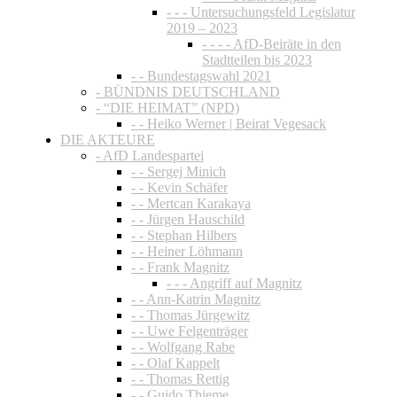
- - - Untersuchungsfeld Legislatur
2019 – 2023
- - - - AfD-Beiräte in den
Stadtteilen bis 2023
- - Bundestagswahl 2021
- BÜNDNIS DEUTSCHLAND
- “DIE HEIMAT” (NPD)
- - Heiko Werner | Beirat Vegesack
DIE AKTEURE
- AfD Landespartei
- - Sergej Minich
- - Kevin Schäfer
- - Mertcan Karakaya
- - Jürgen Hauschild
- - Stephan Hilbers
- - Heiner Löhmann
- - Frank Magnitz
- - - Angriff auf Magnitz
- - Ann-Katrin Magnitz
- - Thomas Jürgewitz
- - Uwe Felgenträger
- - Wolfgang Rabe
- - Olaf Kappelt
- - Thomas Rettig
- - Guido Thieme