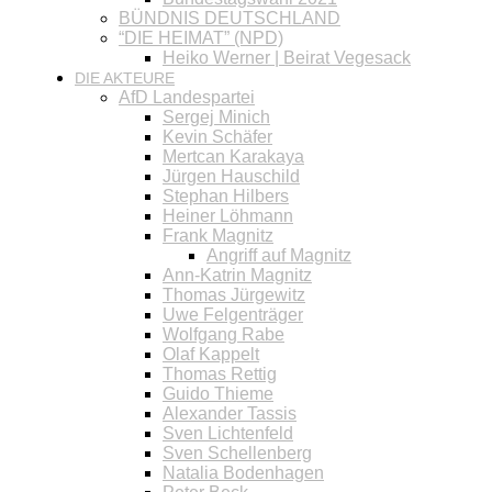
BÜNDNIS DEUTSCHLAND
“DIE HEIMAT” (NPD)
Heiko Werner | Beirat Vegesack
DIE AKTEURE
AfD Landespartei
Sergej Minich
Kevin Schäfer
Mertcan Karakaya
Jürgen Hauschild
Stephan Hilbers
Heiner Löhmann
Frank Magnitz
Angriff auf Magnitz
Ann-Katrin Magnitz
Thomas Jürgewitz
Uwe Felgenträger
Wolfgang Rabe
Olaf Kappelt
Thomas Rettig
Guido Thieme
Alexander Tassis
Sven Lichtenfeld
Sven Schellenberg
Natalia Bodenhagen