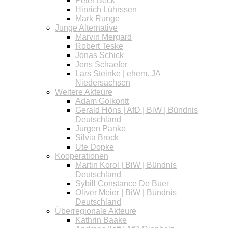
Peter Beck
Hinrich Lührssen
Mark Runge
Junge Alternative
Marvin Mergard
Robert Teske
Jonas Schick
Jens Schaefer
Lars Steinke | ehem. JA
Niedersachsen
Weitere Akteure
Adam Golkontt
Gerald Höns | AfD | BiW | Bündnis
Deutschland
Jürgen Panke
Silvia Brock
Ute Dopke
Kooperationen
Martin Korol | BiW | Bündnis
Deutschland
Sybill Constance De Buer
Oliver Meier | BiW | Bündnis
Deutschland
Überregionale Akteure
Kathrin Baake