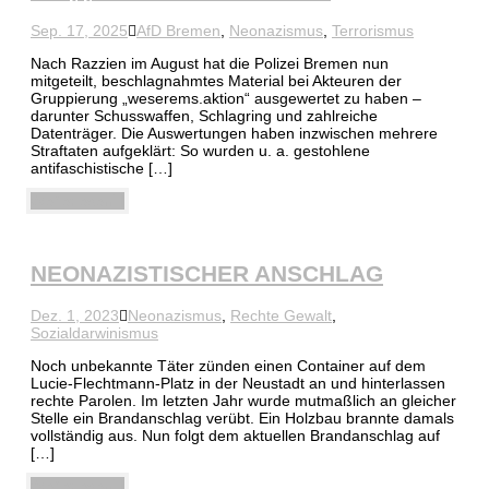
Sep. 17, 2025
AfD Bremen
,
Neonazismus
,
Terrorismus
Nach Razzien im August hat die Polizei Bremen nun
mitgeteilt, beschlagnahmtes Material bei Akteuren der
Gruppierung „weserems.aktion“ ausgewertet zu haben –
darunter Schusswaffen, Schlagring und zahlreiche
Datenträger. Die Auswertungen haben inzwischen mehrere
Straftaten aufgeklärt: So wurden u. a. gestohlene
antifaschistische […]
Weiterlesen
NEONAZISTISCHER ANSCHLAG
Dez. 1, 2023
Neonazismus
,
Rechte Gewalt
,
Sozialdarwinismus
Noch unbekannte Täter zünden einen Container auf dem
Lucie-Flechtmann-Platz in der Neustadt an und hinterlassen
rechte Parolen. Im letzten Jahr wurde mutmaßlich an gleicher
Stelle ein Brandanschlag verübt. Ein Holzbau brannte damals
vollständig aus. Nun folgt dem aktuellen Brandanschlag auf
[…]
Weiterlesen