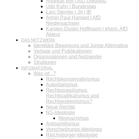
Andreas Iloff | AfD Diepholz
Udo Kühn | Bundestag
Lars Steinke | JA | IB
Armin Paul Hampel | AfD
Niedersachsen
Karsten Dustin Hoffmann | ehem. AfD
Akteur
DAS NETZWERK
Identitäre Bewegung und Junge Alternative
Verlage und Publikationen
Organisationen und Netzwerke
Strukturen
INFOMATERIAL
Was ist ..?
Rechtskonservativismus
Autoritarismus
Rechtspopulismus,
Rechtsradikalismus und
Rechtsextremismus?
Neue Rechte
NS-Ideologie
Neonazismus
Antisemitismus
Verschwörungs-Ideologie
Reichsbürger-Ideologie