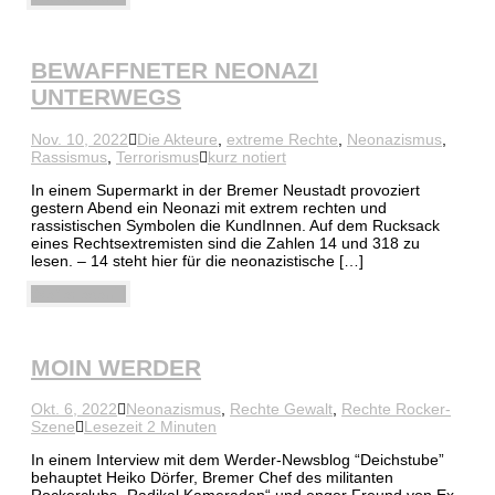
BEWAFFNETER NEONAZI
UNTERWEGS
Nov. 10, 2022
Die Akteure
,
extreme Rechte
,
Neonazismus
,
Rassismus
,
Terrorismus
kurz notiert
In einem Supermarkt in der Bremer Neustadt provoziert
gestern Abend ein Neonazi mit extrem rechten und
rassistischen Symbolen die KundInnen. Auf dem Rucksack
eines Rechtsextremisten sind die Zahlen 14 und 318 zu
lesen. – 14 steht hier für die neonazistische […]
Weiterlesen
MOIN WERDER
Okt. 6, 2022
Neonazismus
,
Rechte Gewalt
,
Rechte Rocker-
Szene
Lesezeit 2 Minuten
In einem Interview mit dem Werder-Newsblog “Deichstube”
behauptet Heiko Dörfer, Bremer Chef des militanten