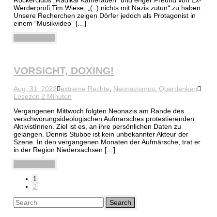
Rockerclubs „Radikal Kameraden“ und enger Freund von Ex-
Werderprofi Tim Wiese, „(..) nichts mit Nazis zutun“ zu haben.
Unsere Recherchen zeigen Dörfer jedoch als Protagonist in
einem “Musikvideo” […]
Weiterlesen
VORSICHT, DOXING!
Aug. 31, 2022
extreme Rechte
,
Neonazismus
,
Querdenken
Lesezeit 2 Minuten
Vergangenen Mittwoch folgten Neonazis am Rande des
verschwörungsideologischen Aufmarsches protestierenden
AktivistInnen. Ziel ist es, an ihre persönlichen Daten zu
gelangen. Dennis Stubbe ist kein unbekannter Akteur der
Szene. In den vergangenen Monaten der Aufmärsche, trat er
in der Region Niedersachsen […]
Weiterlesen
1
2