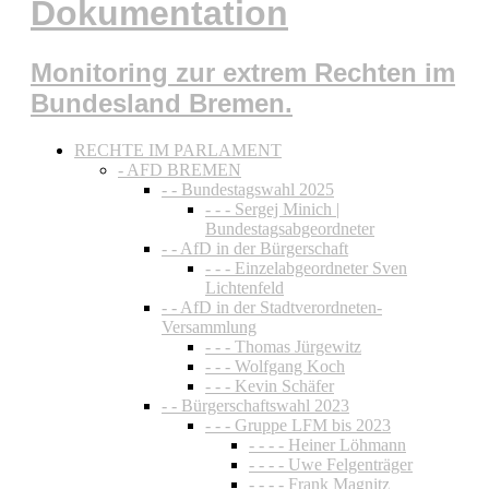
Dokumentation
Monitoring zur extrem Rechten im
Bundesland Bremen.
RECHTE IM PARLAMENT
- AFD BREMEN
- - Bundestagswahl 2025
- - - Sergej Minich |
Bundestagsabgeordneter
- - AfD in der Bürgerschaft
- - - Einzelabgeordneter Sven
Lichtenfeld
- - AfD in der Stadtverordneten-
Versammlung
- - - Thomas Jürgewitz
- - - Wolfgang Koch
- - - Kevin Schäfer
- - Bürgerschaftswahl 2023
- - - Gruppe LFM bis 2023
- - - - Heiner Löhmann
- - - - Uwe Felgenträger
- - - - Frank Magnitz