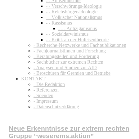
- - Antisemitismus
- - Verschwörungs-Ideologie
- - Reichsbürger-Ideologie
- - Völkischer Nationalismus
- - Rassismus
- - - Antiziganismus
- - Sozialdarwinismus
- - Kritik an der Hufeisentheorie
- Recherche-Netzwerke und Fachpublikationen
- FachjournalistInnen und Forschung
- Beratungsstellen und Förderung
- Sachbücher zur extremen Rechten
- Analysen und Studien zur AfD
- Broschüren für Gremien und Betriebe
KONTAKT
- Die Redaktion
- Referenzen
- Spenden
- Impressum
- Datenschutzerklärung
Neue Erkenntnisse zur extrem rechten
Gruppe “weserems.aktion”