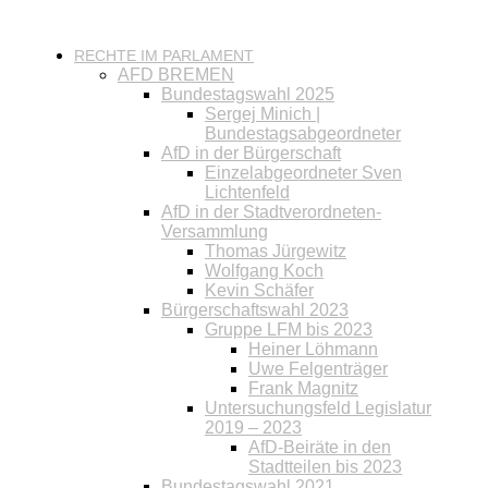
RECHTE IM PARLAMENT
AFD BREMEN
Bundestagswahl 2025
Sergej Minich |
Bundestagsabgeordneter
AfD in der Bürgerschaft
Einzelabgeordneter Sven
Lichtenfeld
AfD in der Stadtverordneten-
Versammlung
Thomas Jürgewitz
Wolfgang Koch
Kevin Schäfer
Bürgerschaftswahl 2023
Gruppe LFM bis 2023
Heiner Löhmann
Uwe Felgenträger
Frank Magnitz
Untersuchungsfeld Legislatur
2019 – 2023
AfD-Beiräte in den
Stadtteilen bis 2023
Bundestagswahl 2021