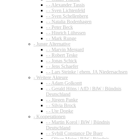
- - Alexander Tassis
- - Sven Lichtenfeld
- - Sven Schellenberg
- - Natalia Bodenhagen
- - Peter Beck
- - Hinrich Lührssen
- - Mark Runge
- Junge Alternative
- - Marvin Mergard
- - Robert Teske
- - Jonas Schick
- - Jens Schaefer
- - Lars Steinke | ehem. JA Niedersachsen
- Weitere Akteure
- - Adam Golkontt
- - Gerald Höns | AfD | BiW | Bündnis
Deutschland
- - Jürgen Panke
- - Silvia Brock
- - Ute Dopke
- Kooperationen
- - Martin Korol | BiW | Bündnis
Deutschland
- - Sybill Constance De Buer
- - Oliver Meier | BiW | Bündnis