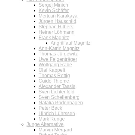
Sergej Minich
Kevin Schäfer
Mertcan Karakaya
Jürgen Hauschild
Stephan Hilbers
Heiner Löhmann
Frank Magnitz
Angriff auf Magnitz
Ann-Katrin Magnitz
Thomas Jürgewitz
Uwe Felgenträger
Wolfgang Rabe
Olaf Kappelt
Thomas Rettig
Guido Thieme
Alexander Tassis
Sven Lichtenfeld
Sven Schellenberg
Natalia Bodenhagen
Peter Beck
Hinrich Lührssen
Mark Runge
Junge Alternative
Marvin Mergard