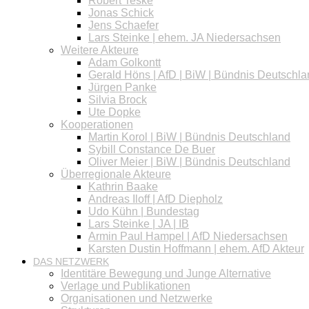
Robert Teske
Jonas Schick
Jens Schaefer
Lars Steinke | ehem. JA Niedersachsen
Weitere Akteure
Adam Golkontt
Gerald Höns | AfD | BiW | Bündnis Deutschl
Jürgen Panke
Silvia Brock
Ute Dopke
Kooperationen
Martin Korol | BiW | Bündnis Deutschland
Sybill Constance De Buer
Oliver Meier | BiW | Bündnis Deutschland
Überregionale Akteure
Kathrin Baake
Andreas Iloff | AfD Diepholz
Udo Kühn | Bundestag
Lars Steinke | JA | IB
Armin Paul Hampel | AfD Niedersachsen
Karsten Dustin Hoffmann | ehem. AfD Akteur
DAS NETZWERK
Identitäre Bewegung und Junge Alternative
Verlage und Publikationen
Organisationen und Netzwerke