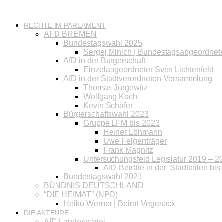
RECHTE IM PARLAMENT
AFD BREMEN
Bundestagswahl 2025
Sergej Minich | Bundestagsabgeordnet
AfD in der Bürgerschaft
Einzelabgeordneter Sven Lichtenfeld
AfD in der Stadtverordneten-Versammlung
Thomas Jürgewitz
Wolfgang Koch
Kevin Schäfer
Bürgerschaftswahl 2023
Gruppe LFM bis 2023
Heiner Löhmann
Uwe Felgenträger
Frank Magnitz
Untersuchungsfeld Legislatur 2019 – 2
AfD-Beiräte in den Stadtteilen bi
Bundestagswahl 2021
BÜNDNIS DEUTSCHLAND
“DIE HEIMAT” (NPD)
Heiko Werner | Beirat Vegesack
DIE AKTEURE
AfD Landespartei