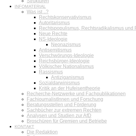
Strukturen
INFOMATERIAL
Was ist ..?
Rechtskonservativismus
Autoritarismus
Rechtspopulismus, Rechtsradikalismus und
Neue Rechte
NS-Ideologie
Neonazismus
Antisemitismus
Verschwörungs-Ideologie
Reichsbürger-Ideologie
Völkischer Nationalismus
Rassismus
Antiziganismus
Sozialdarwinismus
Kritik an der Hufeisentheorie
Recherche-Netzwerke und Fachpublikationen
FachjournalistInnen und Forschung
Beratungsstellen und Förderung
Sachbücher zur extremen Rechten
Analysen und Studien zur AfD
Broschüren für Gremien und Betriebe
KONTAKT
Die Redaktion