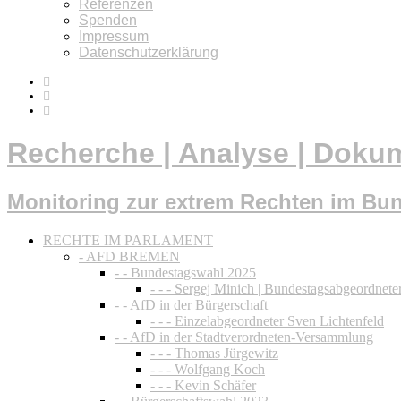
Referenzen
Spenden
Impressum
Datenschutzerklärung
Recherche | Analyse | Doku
Monitoring zur extrem Rechten im Bu
RECHTE IM PARLAMENT
- AFD BREMEN
- - Bundestagswahl 2025
- - - Sergej Minich | Bundestagsabgeordnete
- - AfD in der Bürgerschaft
- - - Einzelabgeordneter Sven Lichtenfeld
- - AfD in der Stadtverordneten-Versammlung
- - - Thomas Jürgewitz
- - - Wolfgang Koch
- - - Kevin Schäfer