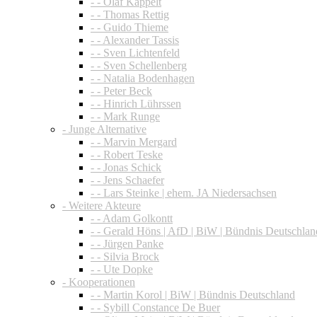
- - Olaf Kappelt
- - Thomas Rettig
- - Guido Thieme
- - Alexander Tassis
- - Sven Lichtenfeld
- - Sven Schellenberg
- - Natalia Bodenhagen
- - Peter Beck
- - Hinrich Lührssen
- - Mark Runge
- Junge Alternative
- - Marvin Mergard
- - Robert Teske
- - Jonas Schick
- - Jens Schaefer
- - Lars Steinke | ehem. JA Niedersachsen
- Weitere Akteure
- - Adam Golkontt
- - Gerald Höns | AfD | BiW | Bündnis Deutschlan
- - Jürgen Panke
- - Silvia Brock
- - Ute Dopke
- Kooperationen
- - Martin Korol | BiW | Bündnis Deutschland
- - Sybill Constance De Buer