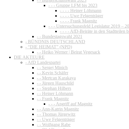
- - Bürgerschaftswahl 2023
- - - Gruppe LFM bis 2023
- - - - Heiner Löhmann
- - - - Uwe Felgenträger
- - - - Frank Magnitz
- - - Untersuchungsfeld Legislatur 2019 – 2
- - - - AfD-Beiräte in den Stadtteilen 
- - Bundestagswahl 2021
- BÜNDNIS DEUTSCHLAND
- “DIE HEIMAT” (NPD)
- - Heiko Werner | Beirat Vegesack
DIE AKTEURE
- AfD Landespartei
- - Sergej Minich
- - Kevin Schäfer
- - Mertcan Karakaya
- - Jürgen Hauschild
- - Stephan Hilbers
- - Heiner Löhmann
- - Frank Magnitz
- - - Angriff auf Magnitz
- - Ann-Katrin Magnitz
- - Thomas Jürgewitz
- - Uwe Felgenträger
- - Wolfgang Rabe