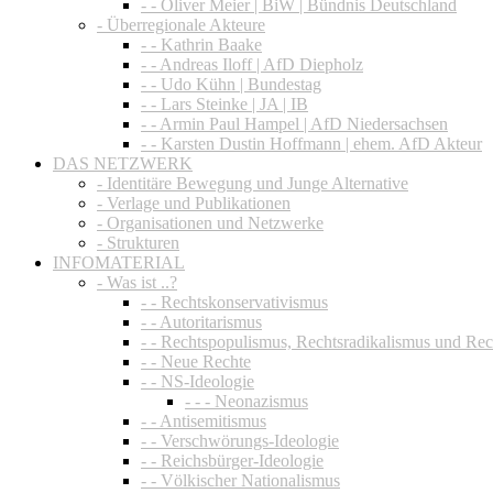
- - Oliver Meier | BiW | Bündnis Deutschland
- Überregionale Akteure
- - Kathrin Baake
- - Andreas Iloff | AfD Diepholz
- - Udo Kühn | Bundestag
- - Lars Steinke | JA | IB
- - Armin Paul Hampel | AfD Niedersachsen
- - Karsten Dustin Hoffmann | ehem. AfD Akteur
DAS NETZWERK
- Identitäre Bewegung und Junge Alternative
- Verlage und Publikationen
- Organisationen und Netzwerke
- Strukturen
INFOMATERIAL
- Was ist ..?
- - Rechtskonservativismus
- - Autoritarismus
- - Rechtspopulismus, Rechtsradikalismus und Re
- - Neue Rechte
- - NS-Ideologie
- - - Neonazismus
- - Antisemitismus
- - Verschwörungs-Ideologie
- - Reichsbürger-Ideologie
- - Völkischer Nationalismus