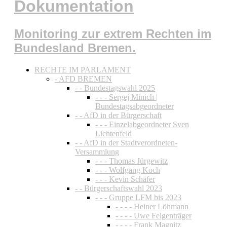
Dokumentation
Monitoring zur extrem Rechten im
Bundesland Bremen.
RECHTE IM PARLAMENT
- AFD BREMEN
- - Bundestagswahl 2025
- - - Sergej Minich |
Bundestagsabgeordneter
- - AfD in der Bürgerschaft
- - - Einzelabgeordneter Sven
Lichtenfeld
- - AfD in der Stadtverordneten-
Versammlung
- - - Thomas Jürgewitz
- - - Wolfgang Koch
- - - Kevin Schäfer
- - Bürgerschaftswahl 2023
- - - Gruppe LFM bis 2023
- - - - Heiner Löhmann
- - - - Uwe Felgenträger
- - - - Frank Magnitz