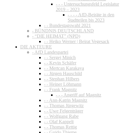
- - - Untersuchungsfeld Legislatur
2019 – 2023
- - - - AfD-Beiräte in den
Stadtteilen bis 2023
- - Bundestagswahl 2021
- BÜNDNIS DEUTSCHLAND
- “DIE HEIMAT” (NPD)
- - Heiko Werner | Beirat Vegesack
DIE AKTEURE
- AfD Landespartei
- - Sergej Minich
- - Kevin Schäfer
- - Mertcan Karakaya
- - Jürgen Hauschild
- - Stephan Hilbers
- - Heiner Löhmann
- - Frank Magnitz
- - - Angriff auf Magnitz
- - Ann-Katrin Magnitz
- - Thomas Jürgewitz
- - Uwe Felgenträger
- - Wolfgang Rabe
- - Olaf Kappelt
- - Thomas Rettig
- - Guido Thieme