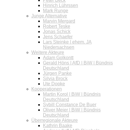
Peter Beck
Hinrich Lührssen
Mark Runge
Junge Alternative
Marvin Mergard
Robert Teske
Jonas Schick
Jens Schaefer
Lars Steinke | ehem. JA
Niedersachsen
Weitere Akteure
Adam Golkontt
Gerald Höns | AfD | BiW | Bündnis
Deutschland
Jürgen Panke
Silvia Brock
Ute Dopke
Kooperationen
Martin Korol | BiW | Bündnis
Deutschland
Sybill Constance De Buer
Oliver Meier | BiW | Bündnis
Deutschland
Überregionale Akteure
Kathrin Baake