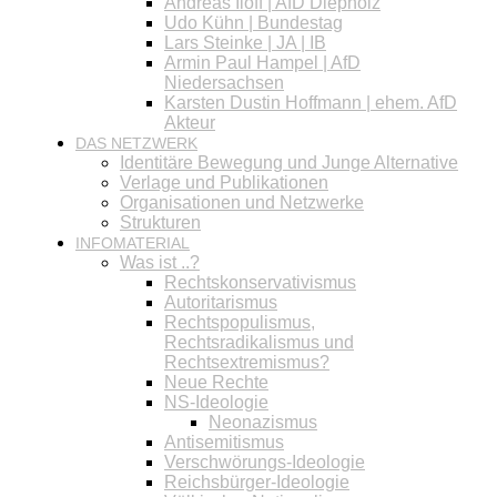
Andreas Iloff | AfD Diepholz
Udo Kühn | Bundestag
Lars Steinke | JA | IB
Armin Paul Hampel | AfD
Niedersachsen
Karsten Dustin Hoffmann | ehem. AfD
Akteur
DAS NETZWERK
Identitäre Bewegung und Junge Alternative
Verlage und Publikationen
Organisationen und Netzwerke
Strukturen
INFOMATERIAL
Was ist ..?
Rechtskonservativismus
Autoritarismus
Rechtspopulismus,
Rechtsradikalismus und
Rechtsextremismus?
Neue Rechte
NS-Ideologie
Neonazismus
Antisemitismus
Verschwörungs-Ideologie
Reichsbürger-Ideologie