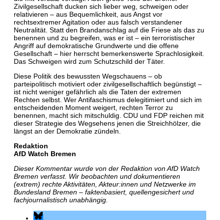
Zivilgesellschaft ducken sich lieber weg, schweigen oder
relativieren – aus Bequemlichkeit, aus Angst vor
rechtsextremer Agitation oder aus falsch verstandener
Neutralität. Statt den Brandanschlag auf die Friese als das zu
benennen und zu begreifen, was er ist – ein terroristischer
Angriff auf demokratische Grundwerte und die offene
Gesellschaft – hier herrscht bemerkenswerte Sprachlosigkeit.
Das Schweigen wird zum Schutzschild der Täter.
Diese Politik des bewussten Wegschauens – ob
parteipolitisch motiviert oder zivilgesellschaftlich begünstigt –
ist nicht weniger gefährlich als die Taten der extremen
Rechten selbst. Wer Antifaschismus delegitimiert und sich im
entscheidenden Moment weigert, rechten Terror zu
benennen, macht sich mitschuldig. CDU und FDP reichen mit
dieser Strategie des Wegsehens jenen die Streichhölzer, die
längst an der Demokratie zündeln.
Redaktion
AfD Watch Bremen
Dieser Kommentar wurde von der Redaktion von AfD Watch
Bremen verfasst. Wir beobachten und dokumentieren
(extrem) rechte Aktivitäten, Akteur:innen und Netzwerke im
Bundesland Bremen – faktenbasiert, quellengesichert und
fachjournalistisch unabhängig.