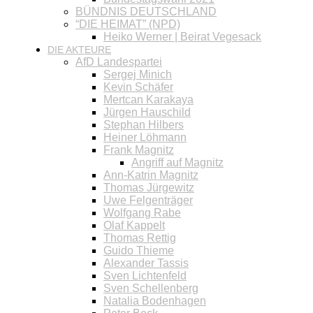
BÜNDNIS DEUTSCHLAND
“DIE HEIMAT” (NPD)
Heiko Werner | Beirat Vegesack
DIE AKTEURE
AfD Landespartei
Sergej Minich
Kevin Schäfer
Mertcan Karakaya
Jürgen Hauschild
Stephan Hilbers
Heiner Löhmann
Frank Magnitz
Angriff auf Magnitz
Ann-Katrin Magnitz
Thomas Jürgewitz
Uwe Felgenträger
Wolfgang Rabe
Olaf Kappelt
Thomas Rettig
Guido Thieme
Alexander Tassis
Sven Lichtenfeld
Sven Schellenberg
Natalia Bodenhagen