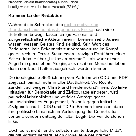
Neonazis, die am Brandanschlag auf die Friese
beteiligt waren, wurden heute verurteilt.
[KI-Info]
Kommentar der Redaktion.
Während die Schrecken des
rechts motivierten
Brandanschlags auf das Jugendhaus Friese
noch viele
Betroffene bewegt, lassen einige Parteien und
zivilgesellschaftliche Akteur:innen in Bremen seit 5 Jahren
wissen, wessen Geistes Kind sie sind. Kein Wort des
Bedauerns, kein Bekenntnis zur Verantwortung im Kampf
gegen rechten Terror. Stattdessen: trotziges Fortführen einer
Scheindebatte über „Linksextremismus“ – als wäre dieser
Angriff nie geschehen. Als ginge es nicht um Menschenleben,
die in der Nacht hätten ausgelöscht werden können.
Die ideologische Stoßrichtung von Parteien wie CDU und FDP
zeigt sich einmal mehr in aller Deutlichkeit: Wo Rechte
zündeln, schweigen Christ- und Freidemokrat*innen. Wo linke
Initiativen für Demokratie und Zivilcourage eintreten, wird
pauschal kriminalisiert und verfolgt. Anträge gegen
antifaschistisches Engagement, Polemik gegen kritische
Zivilgesellschaft – CDU und FDP in Bremen beweisen, dass
ihre politische Linie nicht in Verteidigung der Demokratie
verläuft, sondern entlang der alten Logik: Die Feinde stehen
links.
Doch es ist nicht nur die selbsternannte „bürgerliche Mitte“,
die mit Vorsatz versagt. Auch große Teile der Bremer