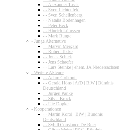
- - Alexander Tassis
- - Sven Lichtenfeld
- - Sven Schellenberg
- - Natalia Bodenhagen
- - Peter Beck
- - Hinrich Lührssen
- - Mark Runge
- Junge Alternative
- - Marvin Mergard
- - Robert Teske
- - Jonas Schick
- - Jens Schaefer
- - Lars Steinke | ehem. JA Niedersachsen
- Weitere Akteure
- - Adam Golkontt
- - Gerald Höns | AfD | BiW | Bündnis
Deutschland
- - Jürgen Panke
- - Silvia Brock
- - Ute Dopke
- Kooperationen
- - Martin Korol | BiW | Bündnis
Deutschland
- - Sybill Constance De Buer
- - Oliver Meier | BiW | Bündnis