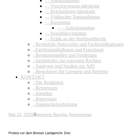
- - Antisemitismus
- - Verschwörungs-Ideologie
- - Reichsbürger-Ideologie
- - Völkischer Nationalismus
- - Rassismus
- - - Antiziganismus
- - Sozialdarwinismus
- - Kritik an der Hufeisentheorie
- Recherche-Netzwerke und Fachpublikationen
- FachjournalistInnen und Forschung
- Beratungsstellen und Förderung
- Sachbücher zur extremen Rechten
- Analysen und Studien zur AfD
- Broschüren für Gremien und Betriebe
KONTAKT
- Die Redaktion
- Referenzen
- Spenden
- Impressum
- Datenschutzerklärung
Mai 22, 2025
extreme Rechte
,
Kommentar
Protest vor dem Bremer Landgericht. Drei