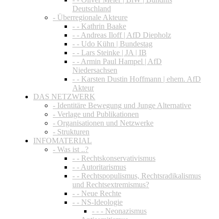
Deutschland
- Überregionale Akteure
- - Kathrin Baake
- - Andreas Iloff | AfD Diepholz
- - Udo Kühn | Bundestag
- - Lars Steinke | JA | IB
- - Armin Paul Hampel | AfD
Niedersachsen
- - Karsten Dustin Hoffmann | ehem. AfD
Akteur
DAS NETZWERK
- Identitäre Bewegung und Junge Alternative
- Verlage und Publikationen
- Organisationen und Netzwerke
- Strukturen
INFOMATERIAL
- Was ist ..?
- - Rechtskonservativismus
- - Autoritarismus
- - Rechtspopulismus, Rechtsradikalismus
und Rechtsextremismus?
- - Neue Rechte
- - NS-Ideologie
- - - Neonazismus