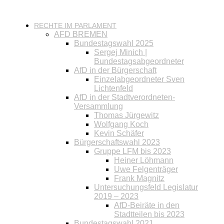
RECHTE IM PARLAMENT
AFD BREMEN
Bundestagswahl 2025
Sergej Minich |
Bundestagsabgeordneter
AfD in der Bürgerschaft
Einzelabgeordneter Sven
Lichtenfeld
AfD in der Stadtverordneten-
Versammlung
Thomas Jürgewitz
Wolfgang Koch
Kevin Schäfer
Bürgerschaftswahl 2023
Gruppe LFM bis 2023
Heiner Löhmann
Uwe Felgenträger
Frank Magnitz
Untersuchungsfeld Legislatur
2019 – 2023
AfD-Beiräte in den
Stadtteilen bis 2023
Bundestagswahl 2021