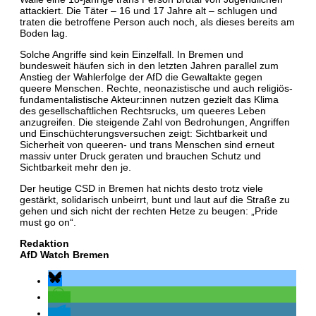
attackiert. Die Täter – 16 und 17 Jahre alt – schlugen und
traten die betroffene Person auch noch, als dieses bereits am
Boden lag.
Solche Angriffe sind kein Einzelfall. In Bremen und
bundesweit häufen sich in den letzten Jahren parallel zum
Anstieg der Wahlerfolge der AfD die Gewaltakte gegen
queere Menschen. Rechte, neonazistische und auch religiös-
fundamentalistische Akteur:innen nutzen gezielt das Klima
des gesellschaftlichen Rechtsrucks, um queeres Leben
anzugreifen. Die steigende Zahl von Bedrohungen, Angriffen
und Einschüchterungsversuchen zeigt: Sichtbarkeit und
Sicherheit von queeren- und trans Menschen sind erneut
massiv unter Druck geraten und brauchen Schutz und
Sichtbarkeit mehr den je.
Der heutige CSD in Bremen hat nichts desto trotz viele
gestärkt, solidarisch unbeirrt, bunt und laut auf die Straße zu
gehen und sich nicht der rechten Hetze zu beugen: „Pride
must go on“.
Redaktion
AfD Watch Bremen