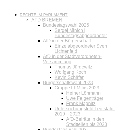
RECHTE IM PARLAMENT
AFD BREMEN
Bundestagswahl 2025
Sergej Minich |
Bundestagsabgeordneter
AfD in der Bürgerschaft
Einzelabgeordneter Sven
Lichtenfeld
AfD in der Stadtverordneten-
Versammlung
Thomas Jürgewitz
Wolfgang Koch
Kevin Schäfer
Bürgerschaftswahl 2023
Gruppe LFM bis 2023
Heiner Löhmann
Uwe Felgenträger
Frank Magnitz
Untersuchungsfeld Legislatur
2019 – 2023
AfD-Beiräte in den
Stadtteilen bis 2023
Bundestagswahl 2021