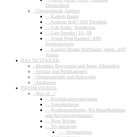
Deutschland
- Überregionale Akteure
- - Kathrin Baake
- - Andreas Iloff | AfD Diepholz
- - Udo Kühn | Bundestag
- - Lars Steinke | JA | IB
- - Armin Paul Hampel | AfD
Niedersachsen
- - Karsten Dustin Hoffmann | ehem. AfD
Akteur
DAS NETZWERK
- Identitäre Bewegung und Junge Alternative
- Verlage und Publikationen
- Organisationen und Netzwerke
- Strukturen
INFOMATERIAL
- Was ist ..?
- - Rechtskonservativismus
- - Autoritarismus
- - Rechtspopulismus, Rechtsradikalismus
und Rechtsextremismus?
- - Neue Rechte
- - NS-Ideologie
- - - Neonazismus