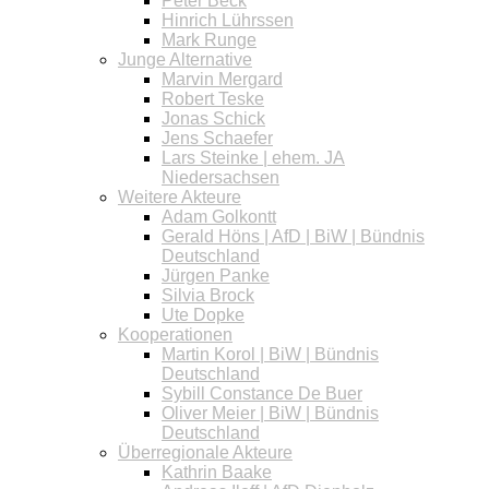
Peter Beck
Hinrich Lührssen
Mark Runge
Junge Alternative
Marvin Mergard
Robert Teske
Jonas Schick
Jens Schaefer
Lars Steinke | ehem. JA
Niedersachsen
Weitere Akteure
Adam Golkontt
Gerald Höns | AfD | BiW | Bündnis
Deutschland
Jürgen Panke
Silvia Brock
Ute Dopke
Kooperationen
Martin Korol | BiW | Bündnis
Deutschland
Sybill Constance De Buer
Oliver Meier | BiW | Bündnis
Deutschland
Überregionale Akteure
Kathrin Baake