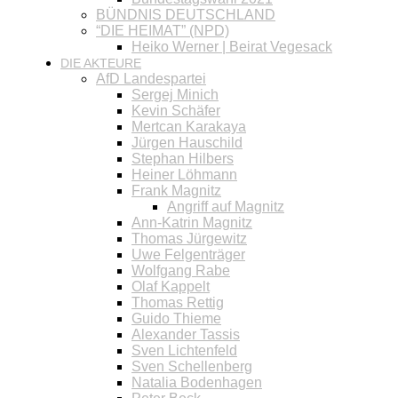
BÜNDNIS DEUTSCHLAND
“DIE HEIMAT” (NPD)
Heiko Werner | Beirat Vegesack
DIE AKTEURE
AfD Landespartei
Sergej Minich
Kevin Schäfer
Mertcan Karakaya
Jürgen Hauschild
Stephan Hilbers
Heiner Löhmann
Frank Magnitz
Angriff auf Magnitz
Ann-Katrin Magnitz
Thomas Jürgewitz
Uwe Felgenträger
Wolfgang Rabe
Olaf Kappelt
Thomas Rettig
Guido Thieme
Alexander Tassis
Sven Lichtenfeld
Sven Schellenberg
Natalia Bodenhagen