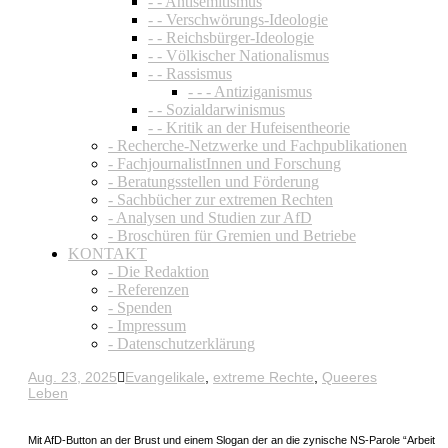
- - Antisemitismus
- - Verschwörungs-Ideologie
- - Reichsbürger-Ideologie
- - Völkischer Nationalismus
- - Rassismus
- - - Antiziganismus
- - Sozialdarwinismus
- - Kritik an der Hufeisentheorie
- Recherche-Netzwerke und Fachpublikationen
- FachjournalistInnen und Forschung
- Beratungsstellen und Förderung
- Sachbücher zur extremen Rechten
- Analysen und Studien zur AfD
- Broschüren für Gremien und Betriebe
KONTAKT
- Die Redaktion
- Referenzen
- Spenden
- Impressum
- Datenschutzerklärung
Aug. 23, 2025
Evangelikale
,
extreme Rechte
,
Queeres
Leben
Mit AfD-Button an der Brust und einem Slogan der an die zynische NS-Parole “Arbeit