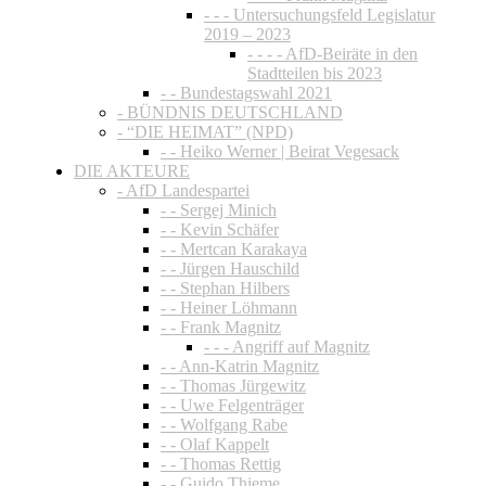
- - - Untersuchungsfeld Legislatur
2019 – 2023
- - - - AfD-Beiräte in den
Stadtteilen bis 2023
- - Bundestagswahl 2021
- BÜNDNIS DEUTSCHLAND
- “DIE HEIMAT” (NPD)
- - Heiko Werner | Beirat Vegesack
DIE AKTEURE
- AfD Landespartei
- - Sergej Minich
- - Kevin Schäfer
- - Mertcan Karakaya
- - Jürgen Hauschild
- - Stephan Hilbers
- - Heiner Löhmann
- - Frank Magnitz
- - - Angriff auf Magnitz
- - Ann-Katrin Magnitz
- - Thomas Jürgewitz
- - Uwe Felgenträger
- - Wolfgang Rabe
- - Olaf Kappelt
- - Thomas Rettig
- - Guido Thieme