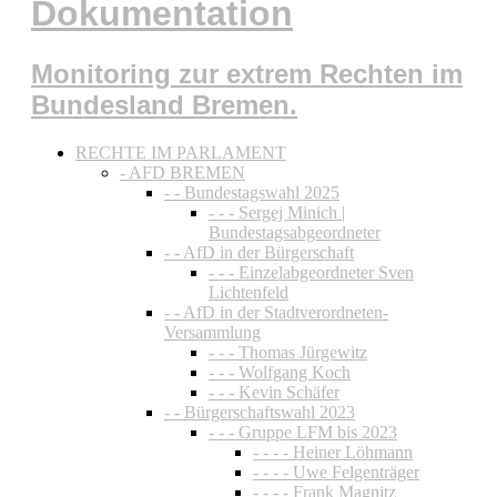
Dokumentation
Monitoring zur extrem Rechten im
Bundesland Bremen.
RECHTE IM PARLAMENT
- AFD BREMEN
- - Bundestagswahl 2025
- - - Sergej Minich |
Bundestagsabgeordneter
- - AfD in der Bürgerschaft
- - - Einzelabgeordneter Sven
Lichtenfeld
- - AfD in der Stadtverordneten-
Versammlung
- - - Thomas Jürgewitz
- - - Wolfgang Koch
- - - Kevin Schäfer
- - Bürgerschaftswahl 2023
- - - Gruppe LFM bis 2023
- - - - Heiner Löhmann
- - - - Uwe Felgenträger
- - - - Frank Magnitz