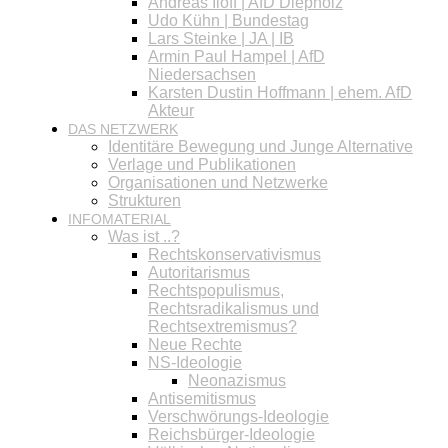
Andreas Iloff | AfD Diepholz
Udo Kühn | Bundestag
Lars Steinke | JA | IB
Armin Paul Hampel | AfD
Niedersachsen
Karsten Dustin Hoffmann | ehem. AfD
Akteur
DAS NETZWERK
Identitäre Bewegung und Junge Alternative
Verlage und Publikationen
Organisationen und Netzwerke
Strukturen
INFOMATERIAL
Was ist ..?
Rechtskonservativismus
Autoritarismus
Rechtspopulismus,
Rechtsradikalismus und
Rechtsextremismus?
Neue Rechte
NS-Ideologie
Neonazismus
Antisemitismus
Verschwörungs-Ideologie
Reichsbürger-Ideologie