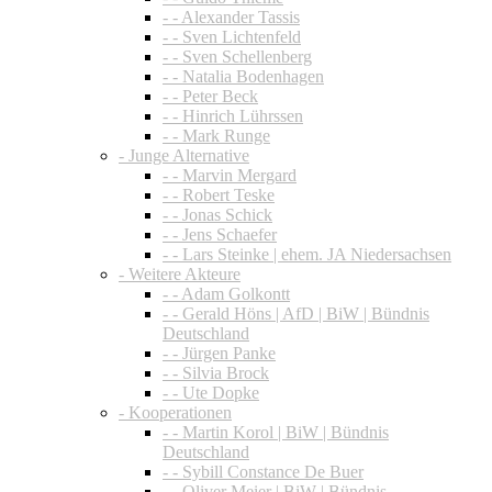
- - Alexander Tassis
- - Sven Lichtenfeld
- - Sven Schellenberg
- - Natalia Bodenhagen
- - Peter Beck
- - Hinrich Lührssen
- - Mark Runge
- Junge Alternative
- - Marvin Mergard
- - Robert Teske
- - Jonas Schick
- - Jens Schaefer
- - Lars Steinke | ehem. JA Niedersachsen
- Weitere Akteure
- - Adam Golkontt
- - Gerald Höns | AfD | BiW | Bündnis
Deutschland
- - Jürgen Panke
- - Silvia Brock
- - Ute Dopke
- Kooperationen
- - Martin Korol | BiW | Bündnis
Deutschland
- - Sybill Constance De Buer
- - Oliver Meier | BiW | Bündnis