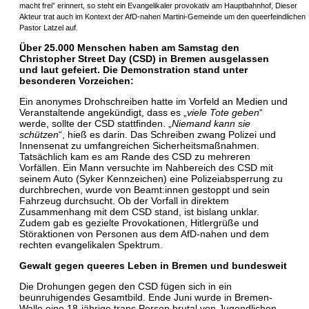
macht frei” erinnert, so steht ein Evangelikaler provokativ am Hauptbahnhof, Dieser
Akteur trat auch im Kontext der AfD-nahen Martini-Gemeinde um den queerfeindlichen
Pastor Latzel auf.
Über 25.000 Menschen haben am Samstag den
Christopher Street Day (CSD) in Bremen ausgelassen
und laut gefeiert. Die Demonstration stand unter
besonderen Vorzeichen:
Ein anonymes Drohschreiben hatte im Vorfeld an Medien und
Veranstaltende angekündigt, dass es „
viele Tote geben
“
werde, sollte der CSD stattfinden. „
Niemand kann sie
schützen
“, hieß es darin. Das Schreiben zwang Polizei und
Innensenat zu umfangreichen Sicherheitsmaßnahmen.
Tatsächlich kam es am Rande des CSD zu mehreren
Vorfällen. Ein Mann versuchte im Nahbereich des CSD mit
seinem Auto (Syker Kennzeichen) eine Polizeiabsperrung zu
durchbrechen, wurde von Beamt:innen gestoppt und sein
Fahrzeug durchsucht. Ob der Vorfall in direktem
Zusammenhang mit dem CSD stand, ist bislang unklar.
Zudem gab es gezielte Provokationen, Hitlergrüße und
Störaktionen von Personen aus dem AfD-nahen und dem
rechten evangelikalen Spektrum.
Gewalt gegen queeres Leben in Bremen und bundesweit
Die Drohungen gegen den CSD fügen sich in ein
beunruhigendes Gesamtbild. Ende Juni wurde in Bremen-
Walle eine 18-jährige trans Person brutal von Jugendlichen