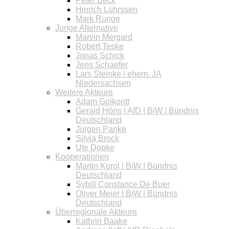
Peter Beck
Hinrich Lührssen
Mark Runge
Junge Alternative
Marvin Mergard
Robert Teske
Jonas Schick
Jens Schaefer
Lars Steinke | ehem. JA
Niedersachsen
Weitere Akteure
Adam Golkontt
Gerald Höns | AfD | BiW | Bündnis
Deutschland
Jürgen Panke
Silvia Brock
Ute Dopke
Kooperationen
Martin Korol | BiW | Bündnis
Deutschland
Sybill Constance De Buer
Oliver Meier | BiW | Bündnis
Deutschland
Überregionale Akteure
Kathrin Baake