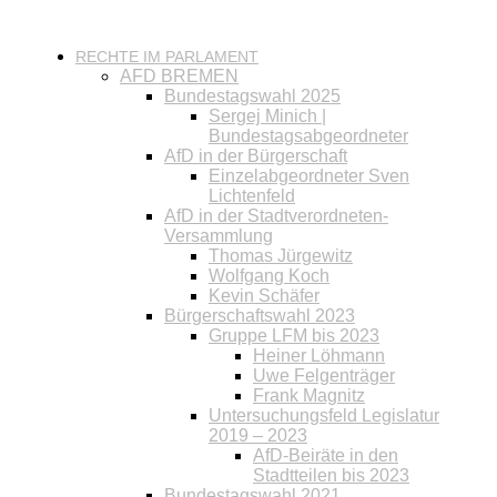
RECHTE IM PARLAMENT
AFD BREMEN
Bundestagswahl 2025
Sergej Minich |
Bundestagsabgeordneter
AfD in der Bürgerschaft
Einzelabgeordneter Sven
Lichtenfeld
AfD in der Stadtverordneten-
Versammlung
Thomas Jürgewitz
Wolfgang Koch
Kevin Schäfer
Bürgerschaftswahl 2023
Gruppe LFM bis 2023
Heiner Löhmann
Uwe Felgenträger
Frank Magnitz
Untersuchungsfeld Legislatur
2019 – 2023
AfD-Beiräte in den
Stadtteilen bis 2023
Bundestagswahl 2021