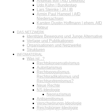
Andreas Iloff | AfD Diepholz
Udo Kühn | Bundestag
Lars Steinke | JA | IB
Armin Paul Hampel | AfD
Niedersachsen
Karsten Dustin Hoffmann | ehem. AfD
Akteur
DAS NETZWERK
Identitäre Bewegung und Junge Alternative
Verlage und Publikationen
Organisationen und Netzwerke
Strukturen
INFOMATERIAL
Was ist ..?
Rechtskonservativismus
Autoritarismus
Rechtspopulismus,
Rechtsradikalismus und
Rechtsextremismus?
Neue Rechte
NS-Ideologie
Neonazismus
Antisemitismus
Verschwörungs-Ideologie
Reichsbürger-Ideologie