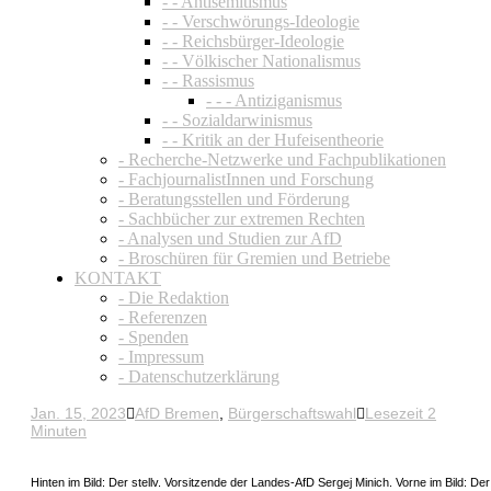
- - Antisemitismus
- - Verschwörungs-Ideologie
- - Reichsbürger-Ideologie
- - Völkischer Nationalismus
- - Rassismus
- - - Antiziganismus
- - Sozialdarwinismus
- - Kritik an der Hufeisentheorie
- Recherche-Netzwerke und Fachpublikationen
- FachjournalistInnen und Forschung
- Beratungsstellen und Förderung
- Sachbücher zur extremen Rechten
- Analysen und Studien zur AfD
- Broschüren für Gremien und Betriebe
KONTAKT
- Die Redaktion
- Referenzen
- Spenden
- Impressum
- Datenschutzerklärung
Jan. 15, 2023
AfD Bremen
,
Bürgerschaftswahl
Lesezeit 2
Minuten
Hinten im Bild: Der stellv. Vorsitzende der Landes-AfD Sergej Minich. Vorne im Bild: De