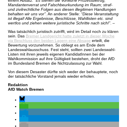
einem Absatz:
“Es stehen die Vorwürfe Prozessbetrug,
Mandantenverrat und Falschbeurkundung im Raum; straf-
und zivilrechtliche Folgen aus diesen illegitimen Handlungen
behalten wir uns vor”
. An anderer Stelle:
“Diese Veranstaltung
ist illegal! Alle Ergebnisse, Beschlüsse, Wahllisten etc. sind
wertlos und ziehen weitere juristische Schritte nach sich!”
. –
Was tatsächlich juristisch zutrifft, wird im Detail noch zu klären
sein. Das
Bremer Landgericht hatte zuletzt in dieser Woche
via Beschluss den beiden Lagern eine Absage
erteilt, die
Bewertung vorzunehmen. So obliegt es am Ende dem
Landeswahlausschuss. Fest steht, sollten zwei Landeswahl-
Listen mit ihren jeweils eigenen KandidatInnen bei der
Wahlkommission auf ihre Gültigkeit bestehen, droht der AfD
im Bundesland Bremen die Nichtzulassung zur Wahl.
Von diesem Desaster dürfte sich weder der behauptete, noch
der tatsächliche Vorstand jemals wieder erholen.
Redaktion
AfD Watch Bremen