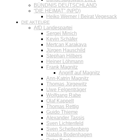
BÜNDNIS DEUTSCHLAND
“DIE HEIMAT” (NPD)
Heiko Werner | Beirat Vegesack
DIE AKTEURE
AfD Landespartei
Sergej Minich
Kevin Schäfer
Mertcan Karakaya
Jürgen Hauschild
Stephan Hilbers
Heiner Löhmann
Frank Magnitz
Angriff auf Magnitz
Ann-Katrin Magnitz
Thomas Jürgewitz
Uwe Felgenträger
Wolfgang Rabe
Olaf Kappelt
Thomas Rettig
Guido Thieme
Alexander Tassis
Sven Lichtenfeld
Sven Schellenberg
Natalia Bodenhagen