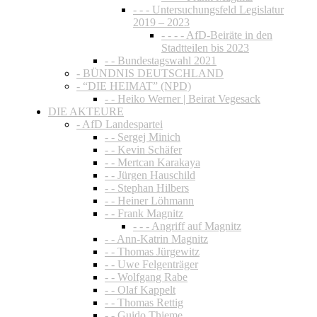
- - - Untersuchungsfeld Legislatur
2019 – 2023
- - - - AfD-Beiräte in den
Stadtteilen bis 2023
- - Bundestagswahl 2021
- BÜNDNIS DEUTSCHLAND
- “DIE HEIMAT” (NPD)
- - Heiko Werner | Beirat Vegesack
DIE AKTEURE
- AfD Landespartei
- - Sergej Minich
- - Kevin Schäfer
- - Mertcan Karakaya
- - Jürgen Hauschild
- - Stephan Hilbers
- - Heiner Löhmann
- - Frank Magnitz
- - - Angriff auf Magnitz
- - Ann-Katrin Magnitz
- - Thomas Jürgewitz
- - Uwe Felgenträger
- - Wolfgang Rabe
- - Olaf Kappelt
- - Thomas Rettig
- - Guido Thieme