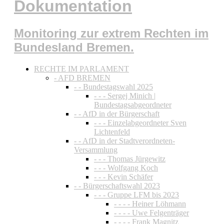
Dokumentation
Monitoring zur extrem Rechten im
Bundesland Bremen.
RECHTE IM PARLAMENT
- AFD BREMEN
- - Bundestagswahl 2025
- - - Sergej Minich |
Bundestagsabgeordneter
- - AfD in der Bürgerschaft
- - - Einzelabgeordneter Sven
Lichtenfeld
- - AfD in der Stadtverordneten-
Versammlung
- - - Thomas Jürgewitz
- - - Wolfgang Koch
- - - Kevin Schäfer
- - Bürgerschaftswahl 2023
- - - Gruppe LFM bis 2023
- - - - Heiner Löhmann
- - - - Uwe Felgenträger
- - - - Frank Magnitz