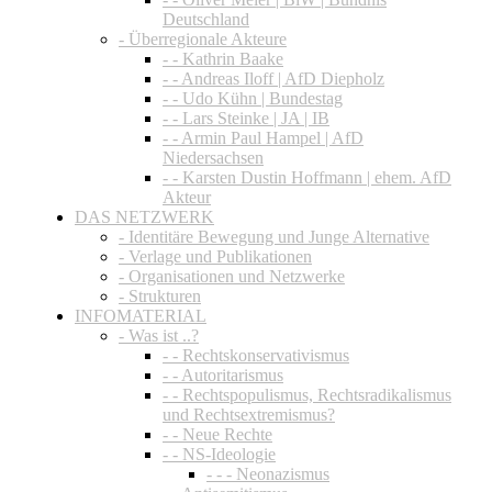
Deutschland
- Überregionale Akteure
- - Kathrin Baake
- - Andreas Iloff | AfD Diepholz
- - Udo Kühn | Bundestag
- - Lars Steinke | JA | IB
- - Armin Paul Hampel | AfD
Niedersachsen
- - Karsten Dustin Hoffmann | ehem. AfD
Akteur
DAS NETZWERK
- Identitäre Bewegung und Junge Alternative
- Verlage und Publikationen
- Organisationen und Netzwerke
- Strukturen
INFOMATERIAL
- Was ist ..?
- - Rechtskonservativismus
- - Autoritarismus
- - Rechtspopulismus, Rechtsradikalismus
und Rechtsextremismus?
- - Neue Rechte
- - NS-Ideologie
- - - Neonazismus