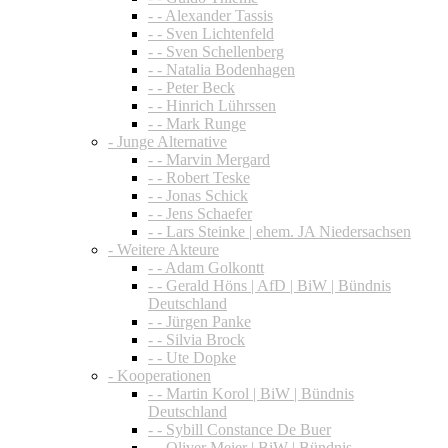
- - Alexander Tassis
- - Sven Lichtenfeld
- - Sven Schellenberg
- - Natalia Bodenhagen
- - Peter Beck
- - Hinrich Lührssen
- - Mark Runge
- Junge Alternative
- - Marvin Mergard
- - Robert Teske
- - Jonas Schick
- - Jens Schaefer
- - Lars Steinke | ehem. JA Niedersachsen
- Weitere Akteure
- - Adam Golkontt
- - Gerald Höns | AfD | BiW | Bündnis
Deutschland
- - Jürgen Panke
- - Silvia Brock
- - Ute Dopke
- Kooperationen
- - Martin Korol | BiW | Bündnis
Deutschland
- - Sybill Constance De Buer
- - Oliver Meier | BiW | Bündnis