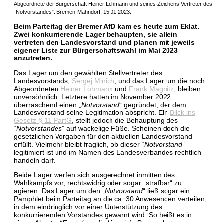
Abgeordnete der Bürgerschaft Heiner Löhmann und seines Zeichens Vertreter des
“Notvorstandes”. Bremen-Mahndorf, 15.01.2023.
Beim Parteitag der Bremer AfD kam es heute zum Eklat.
Zwei konkurrierende Lager behaupten, sie allein
vertreten den Landesvorstand und planen mit jeweils
eigener Liste zur Bürgerschaftswahl im Mai 2023
anzutreten.
Das Lager um den gewählten Stellvertreter des
Landesvorstands,
Sergej Minich
, und das Lager um die noch
Abgeordneten
Heiner Löhmann
und
Frank Magnitz
, bleiben
unversöhnlich.
Letztere hatten im November 2022
überraschend einen „
Notvorstand
“ gegründet, der dem
Landesvorstand seine Legitimation abspricht. Ein
Blick ins
Gesetz § 11 PartG
, stellt jedoch die Behauptung des
“
Notvorstandes
” auf wackelige Füße. Scheinen doch die
gesetzlichen Vorgaben für den aktuellen Landesvorstand
erfüllt. Vielmehr bleibt fraglich, ob dieser “
Notvorstand
”
legitimiert ist und im Namen des Landesverbandes rechtlich
handeln darf.
Beide Lager werfen sich ausgerechnet inmitten des
Wahlkampfs vor, rechtswidrig oder sogar „strafbar“ zu
agieren. Das Lager um den „
Notvorstand
“ ließ sogar ein
Pamphlet beim Parteitag an die ca. 30 Anwesenden verteilen,
in dem eindringlich vor einer Unterstützung des
konkurrierenden Vorstandes gewarnt wird. So heißt es in