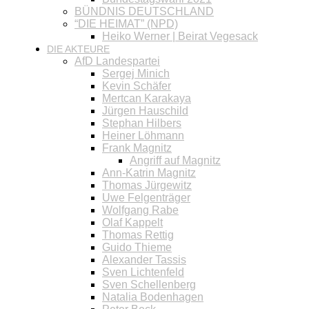
BÜNDNIS DEUTSCHLAND
“DIE HEIMAT” (NPD)
Heiko Werner | Beirat Vegesack
DIE AKTEURE
AfD Landespartei
Sergej Minich
Kevin Schäfer
Mertcan Karakaya
Jürgen Hauschild
Stephan Hilbers
Heiner Löhmann
Frank Magnitz
Angriff auf Magnitz
Ann-Katrin Magnitz
Thomas Jürgewitz
Uwe Felgenträger
Wolfgang Rabe
Olaf Kappelt
Thomas Rettig
Guido Thieme
Alexander Tassis
Sven Lichtenfeld
Sven Schellenberg
Natalia Bodenhagen