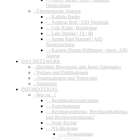
Deutschland
- Überregionale Akteure
- - Kathrin Baake
- - Andreas Iloff | AfD Diepholz
- - Udo Kühn | Bundestag
- - Lars Steinke | JA | IB
- - Armin Paul Hampel | AfD
Niedersachsen
- - Karsten Dustin Hoffmann | ehem. AfD
Akteur
DAS NETZWERK
- Identitäre Bewegung und Junge Alternative
- Verlage und Publikationen
- Organisationen und Netzwerke
- Strukturen
INFOMATERIAL
- Was ist ..?
- - Rechtskonservativismus
- - Autoritarismus
- - Rechtspopulismus, Rechtsradikalismus
und Rechtsextremismus?
- - Neue Rechte
- - NS-Ideologie
- - - Neonazismus