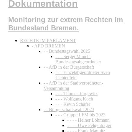
Dokumentation
Monitoring zur extrem Rechten im
Bundesland Bremen.
RECHTE IM PARLAMENT
- AFD BREMEN
- - Bundestagswahl 2025
- - - Sergej Minich |
Bundestagsabgeordneter
- - AfD in der Bürgerschaft
- - - Einzelabgeordneter Sven
Lichtenfeld
- - AfD in der Stadtverordneten-
Versammlung
- - - Thomas Jürgewitz
- - - Wolfgang Koch
- - - Kevin Schäfer
- - Bürgerschaftswahl 2023
- - - Gruppe LFM bis 2023
- - - - Heiner Löhmann
- - - - Uwe Felgenträger
- - - - Frank Magnitz