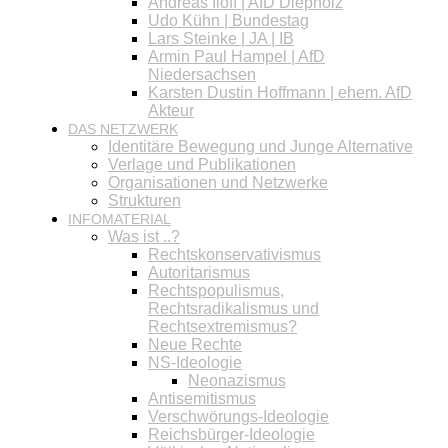
Andreas Iloff | AfD Diepholz
Udo Kühn | Bundestag
Lars Steinke | JA | IB
Armin Paul Hampel | AfD
Niedersachsen
Karsten Dustin Hoffmann | ehem. AfD
Akteur
DAS NETZWERK
Identitäre Bewegung und Junge Alternative
Verlage und Publikationen
Organisationen und Netzwerke
Strukturen
INFOMATERIAL
Was ist ..?
Rechtskonservativismus
Autoritarismus
Rechtspopulismus,
Rechtsradikalismus und
Rechtsextremismus?
Neue Rechte
NS-Ideologie
Neonazismus
Antisemitismus
Verschwörungs-Ideologie
Reichsbürger-Ideologie