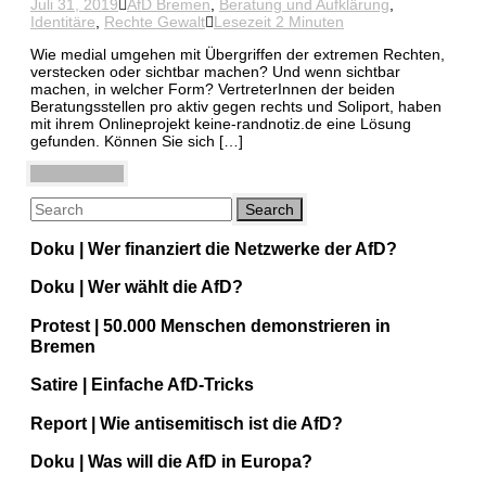
Juli 31, 2019
AfD Bremen
,
Beratung und Aufklärung
,
Identitäre
,
Rechte Gewalt
Lesezeit 2 Minuten
Wie medial umgehen mit Übergriffen der extremen Rechten,
verstecken oder sichtbar machen? Und wenn sichtbar
machen, in welcher Form? VertreterInnen der beiden
Beratungsstellen pro aktiv gegen rechts und Soliport, haben
mit ihrem Onlineprojekt keine-randnotiz.de eine Lösung
gefunden. Können Sie sich […]
Weiterlesen
Doku | Wer finanziert die Netzwerke der AfD?
Doku | Wer wählt die AfD?
Protest | 50.000 Menschen demonstrieren in
Bremen
Satire | Einfache AfD-Tricks
Report | Wie antisemitisch ist die AfD?
Doku | Was will die AfD in Europa?