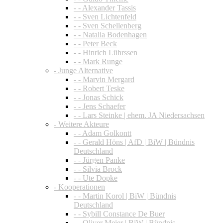
- - Alexander Tassis
- - Sven Lichtenfeld
- - Sven Schellenberg
- - Natalia Bodenhagen
- - Peter Beck
- - Hinrich Lührssen
- - Mark Runge
- Junge Alternative
- - Marvin Mergard
- - Robert Teske
- - Jonas Schick
- - Jens Schaefer
- - Lars Steinke | ehem. JA Niedersachsen
- Weitere Akteure
- - Adam Golkontt
- - Gerald Höns | AfD | BiW | Bündnis
Deutschland
- - Jürgen Panke
- - Silvia Brock
- - Ute Dopke
- Kooperationen
- - Martin Korol | BiW | Bündnis
Deutschland
- - Sybill Constance De Buer
- - Oliver Meier | BiW | Bündnis