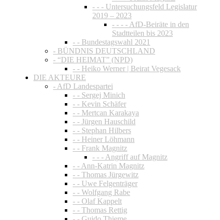
- - - Untersuchungsfeld Legislatur
2019 – 2023
- - - - AfD-Beiräte in den
Stadtteilen bis 2023
- - Bundestagswahl 2021
- BÜNDNIS DEUTSCHLAND
- “DIE HEIMAT” (NPD)
- - Heiko Werner | Beirat Vegesack
DIE AKTEURE
- AfD Landespartei
- - Sergej Minich
- - Kevin Schäfer
- - Mertcan Karakaya
- - Jürgen Hauschild
- - Stephan Hilbers
- - Heiner Löhmann
- - Frank Magnitz
- - - Angriff auf Magnitz
- - Ann-Katrin Magnitz
- - Thomas Jürgewitz
- - Uwe Felgenträger
- - Wolfgang Rabe
- - Olaf Kappelt
- - Thomas Rettig
- - Guido Thieme