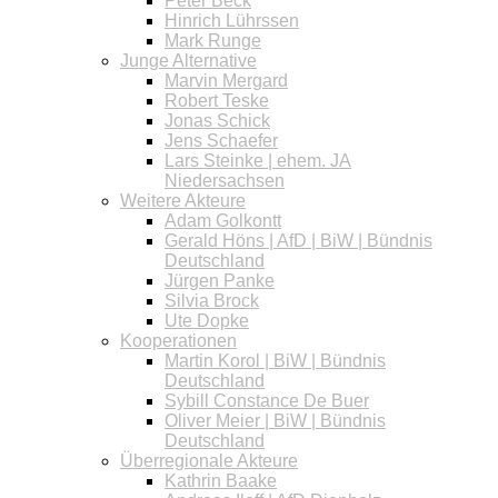
Peter Beck
Hinrich Lührssen
Mark Runge
Junge Alternative
Marvin Mergard
Robert Teske
Jonas Schick
Jens Schaefer
Lars Steinke | ehem. JA
Niedersachsen
Weitere Akteure
Adam Golkontt
Gerald Höns | AfD | BiW | Bündnis
Deutschland
Jürgen Panke
Silvia Brock
Ute Dopke
Kooperationen
Martin Korol | BiW | Bündnis
Deutschland
Sybill Constance De Buer
Oliver Meier | BiW | Bündnis
Deutschland
Überregionale Akteure
Kathrin Baake