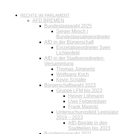
RECHTE IM PARLAMENT
AFD BREMEN
Bundestagswahl 2025
Sergej Minich |
Bundestagsabgeordneter
AfD in der Bürgerschaft
Einzelabgeordneter Sven
Lichtenfeld
AfD in der Stadtverordneten-
Versammlung
Thomas Jürgewitz
Wolfgang Koch
Kevin Schäfer
Bürgerschaftswahl 2023
Gruppe LFM bis 2023
Heiner Löhmann
Uwe Felgenträger
Frank Magnitz
Untersuchungsfeld Legislatur
2019 – 2023
AfD-Beiräte in den
Stadtteilen bis 2023
Bundestagswahl 2021