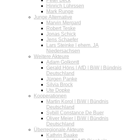
Peter Beck
Hinrich Lührssen
Mark Runge
Junge Alternative
Marvin Mergard
Robert Teske
Jonas Schick
Jens Schaefer
Lars Steinke | ehem. JA
Niedersachsen
Weitere Akteure
Adam Golkontt
Gerald Höns | AfD | BiW | Bündnis
Deutschland
Jürgen Panke
Silvia Brock
Ute Dopke
Kooperationen
Martin Korol | BiW | Bündnis
Deutschland
Sybill Constance De Buer
Oliver Meier | BiW | Bündnis
Deutschland
Überregionale Akteure
Kathrin Baake