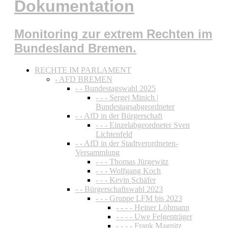
Dokumentation
Monitoring zur extrem Rechten im
Bundesland Bremen.
RECHTE IM PARLAMENT
- AFD BREMEN
- - Bundestagswahl 2025
- - - Sergej Minich |
Bundestagsabgeordneter
- - AfD in der Bürgerschaft
- - - Einzelabgeordneter Sven
Lichtenfeld
- - AfD in der Stadtverordneten-
Versammlung
- - - Thomas Jürgewitz
- - - Wolfgang Koch
- - - Kevin Schäfer
- - Bürgerschaftswahl 2023
- - - Gruppe LFM bis 2023
- - - - Heiner Löhmann
- - - - Uwe Felgenträger
- - - - Frank Magnitz