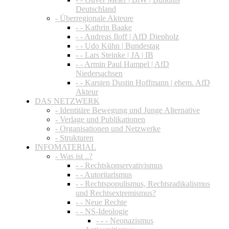
Deutschland
- Überregionale Akteure
- - Kathrin Baake
- - Andreas Iloff | AfD Diepholz
- - Udo Kühn | Bundestag
- - Lars Steinke | JA | IB
- - Armin Paul Hampel | AfD
Niedersachsen
- - Karsten Dustin Hoffmann | ehem. AfD
Akteur
DAS NETZWERK
- Identitäre Bewegung und Junge Alternative
- Verlage und Publikationen
- Organisationen und Netzwerke
- Strukturen
INFOMATERIAL
- Was ist ..?
- - Rechtskonservativismus
- - Autoritarismus
- - Rechtspopulismus, Rechtsradikalismus
und Rechtsextremismus?
- - Neue Rechte
- - NS-Ideologie
- - - Neonazismus