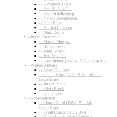
- - Alexander Tassis
- - Sven Lichtenfeld
- - Sven Schellenberg
- - Natalia Bodenhagen
- - Peter Beck
- - Hinrich Lührssen
- - Mark Runge
- Junge Alternative
- - Marvin Mergard
- - Robert Teske
- - Jonas Schick
- - Jens Schaefer
- - Lars Steinke | ehem. JA Niedersachsen
- Weitere Akteure
- - Adam Golkontt
- - Gerald Höns | AfD | BiW | Bündnis
Deutschland
- - Jürgen Panke
- - Silvia Brock
- - Ute Dopke
- Kooperationen
- - Martin Korol | BiW | Bündnis
Deutschland
- - Sybill Constance De Buer
- - Oliver Meier | BiW | Bündnis