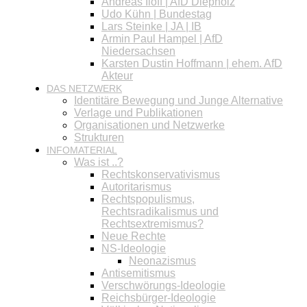
Andreas Iloff | AfD Diepholz
Udo Kühn | Bundestag
Lars Steinke | JA | IB
Armin Paul Hampel | AfD
Niedersachsen
Karsten Dustin Hoffmann | ehem. AfD
Akteur
DAS NETZWERK
Identitäre Bewegung und Junge Alternative
Verlage und Publikationen
Organisationen und Netzwerke
Strukturen
INFOMATERIAL
Was ist ..?
Rechtskonservativismus
Autoritarismus
Rechtspopulismus,
Rechtsradikalismus und
Rechtsextremismus?
Neue Rechte
NS-Ideologie
Neonazismus
Antisemitismus
Verschwörungs-Ideologie
Reichsbürger-Ideologie