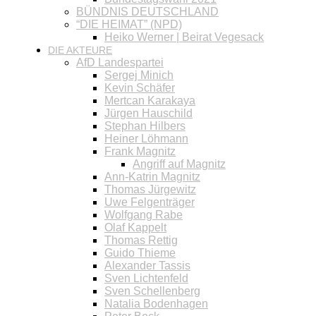
BÜNDNIS DEUTSCHLAND
“DIE HEIMAT” (NPD)
Heiko Werner | Beirat Vegesack
DIE AKTEURE
AfD Landespartei
Sergej Minich
Kevin Schäfer
Mertcan Karakaya
Jürgen Hauschild
Stephan Hilbers
Heiner Löhmann
Frank Magnitz
Angriff auf Magnitz
Ann-Katrin Magnitz
Thomas Jürgewitz
Uwe Felgenträger
Wolfgang Rabe
Olaf Kappelt
Thomas Rettig
Guido Thieme
Alexander Tassis
Sven Lichtenfeld
Sven Schellenberg
Natalia Bodenhagen