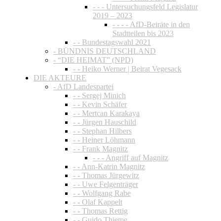
- - - Untersuchungsfeld Legislatur
2019 – 2023
- - - - AfD-Beiräte in den
Stadtteilen bis 2023
- - Bundestagswahl 2021
- BÜNDNIS DEUTSCHLAND
- “DIE HEIMAT” (NPD)
- - Heiko Werner | Beirat Vegesack
DIE AKTEURE
- AfD Landespartei
- - Sergej Minich
- - Kevin Schäfer
- - Mertcan Karakaya
- - Jürgen Hauschild
- - Stephan Hilbers
- - Heiner Löhmann
- - Frank Magnitz
- - - Angriff auf Magnitz
- - Ann-Katrin Magnitz
- - Thomas Jürgewitz
- - Uwe Felgenträger
- - Wolfgang Rabe
- - Olaf Kappelt
- - Thomas Rettig
- - Guido Thieme