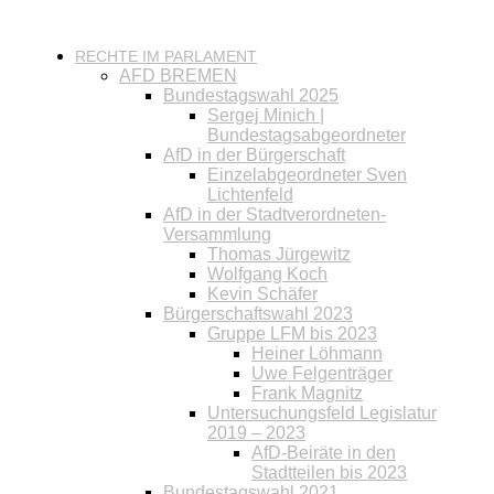
RECHTE IM PARLAMENT
AFD BREMEN
Bundestagswahl 2025
Sergej Minich |
Bundestagsabgeordneter
AfD in der Bürgerschaft
Einzelabgeordneter Sven
Lichtenfeld
AfD in der Stadtverordneten-
Versammlung
Thomas Jürgewitz
Wolfgang Koch
Kevin Schäfer
Bürgerschaftswahl 2023
Gruppe LFM bis 2023
Heiner Löhmann
Uwe Felgenträger
Frank Magnitz
Untersuchungsfeld Legislatur
2019 – 2023
AfD-Beiräte in den
Stadtteilen bis 2023
Bundestagswahl 2021