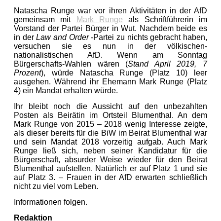
Natascha Runge war vor ihren Aktivitäten in der AfD
gemeinsam mit
Mark Runge
als Schriftführerin im
Vorstand der Partei Bürger in Wut. Nachdem beide es
in der
Law and Order
-Partei zu nichts gebracht haben,
versuchen sie es nun in der völkischen-
nationalistischen AfD. Wenn am Sonntag
Bürgerschafts-Wahlen wären (
Stand April 2019, 7
Prozent
), würde Natascha Runge (Platz 10) leer
ausgehen. Während ihr Ehemann Mark Runge (Platz
4) ein Mandat erhalten würde.
Ihr bleibt noch die Aussicht auf den unbezahlten
Posten als Beirätin im Ortsteil Blumenthal. An dem
Mark Runge von 2015 – 2018 wenig Interesse zeigte,
als dieser bereits für die BiW im Beirat Blumenthal war
und sein Mandat 2018 vorzeitig aufgab. Auch Mark
Runge ließ sich, neben seiner Kandidatur für die
Bürgerschaft, absurder Weise wieder für den Beirat
Blumenthal aufstellen. Natürlich er auf Platz 1 und sie
auf Platz 3. – Frauen in der AfD erwarten schließlich
nicht zu viel vom Leben.
Informationen folgen.
Redaktion