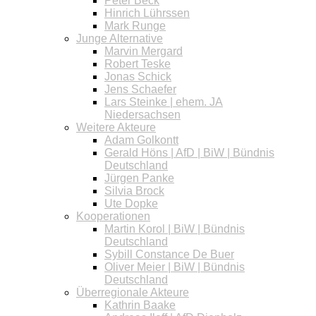
Peter Beck
Hinrich Lührssen
Mark Runge
Junge Alternative
Marvin Mergard
Robert Teske
Jonas Schick
Jens Schaefer
Lars Steinke | ehem. JA
Niedersachsen
Weitere Akteure
Adam Golkontt
Gerald Höns | AfD | BiW | Bündnis
Deutschland
Jürgen Panke
Silvia Brock
Ute Dopke
Kooperationen
Martin Korol | BiW | Bündnis
Deutschland
Sybill Constance De Buer
Oliver Meier | BiW | Bündnis
Deutschland
Überregionale Akteure
Kathrin Baake