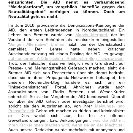
einzurichten. Die AfD nennt es verharmlosend
“Meldeplattform”, um vorgeblich “Verstöße gegen das
Neutralitätsgebot” verfolgen zu können. Doch um
Neutralität geht es nicht.
Im Juni 2018 provozierte die Denunziations-Kampagne der
AfD, den ersten Leidtragenden in Norddeutschland. Ein
Lehrer aus Bremen wurde von
Marvin Mergard
, der im
Vorstand der von Behörden als rechtsextrem eingestuften
“
Jungen Alternative” Bremen
sitzt, bei der Dienstaufsicht
gemeldet. Der Lehrer hatte neben kritischer
Auseinandersetzung mit einem Posting der AfD, es gewagt,
auf unseren AfD-kritischen Recherche-Blog hinzuweisen
.
Trotz der Tatsache, dass wir lediglich vom Grundrecht auf
Presse- und Meinungsfreiheit Gebrauch machen, sieht die
Bremer AfD sich von Recherchen über sie derart bedroht,
dass sie in ihren Propaganda-Netzwerken behauptet, bei
unseren Recherche-Blog handele es sich um ein
“linksextremistisches” Portal. Ähnliches wurde auch
JournalistInnen von Radio Bremen und Weser-Kurier
unterstellt. So ist das Vorgehen der AfD bundesweit. Überall
wo über die AfD kritisch oder investigativ berichtet wird,
spricht sie den AutorInnen ab, von ihrer
Meinungs- und
Pressefreiheit
Gebrauch machen zu dürfen und kriminalisiert
sie. Dies weitet sich aus, bis hin zu offenen
Gewaltandrohungen, bzw. Ankündigungen,
was die AfD mit
ihren KritikerInnen machen wird, wenn sie an der Macht sei
.
Auch unsere Redaktion wurde mehrfach mit anonymen und