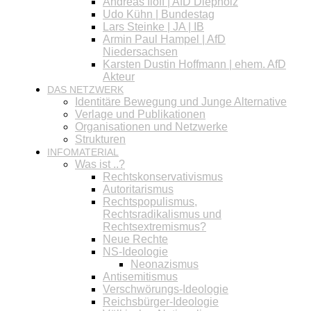
Andreas Iloff | AfD Diepholz
Udo Kühn | Bundestag
Lars Steinke | JA | IB
Armin Paul Hampel | AfD
Niedersachsen
Karsten Dustin Hoffmann | ehem. AfD
Akteur
DAS NETZWERK
Identitäre Bewegung und Junge Alternative
Verlage und Publikationen
Organisationen und Netzwerke
Strukturen
INFOMATERIAL
Was ist ..?
Rechtskonservativismus
Autoritarismus
Rechtspopulismus,
Rechtsradikalismus und
Rechtsextremismus?
Neue Rechte
NS-Ideologie
Neonazismus
Antisemitismus
Verschwörungs-Ideologie
Reichsbürger-Ideologie