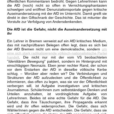
öffentlichen Kommentaren bedroht. Gegen LehrerInnen kann
die AfD (noch) nicht so offen in Vernichtungsphantasien
schwelgen und eröffnet Denunziationsportale gegen kritische
Auseinandersetzung mit der AfD im Unterricht. Damit greift sie
direkt in den Giftschrank der Geschichte. Das ist mitunter die
Vorstufe zur Verfolgung von Andersdenkenden.
Die AfD ist die Gefahr, nicht die Auseinandersetzung mit
ihr
Ein Lehrer in Bremen verweist auf ein AfD kritisches Medium,
das mit nachprüfbaren Belegen offen legt, dass es sich bei
der AfD Bremen nicht um eine demokratische, sondern
um
eine sich stark radikalisierende völkisch-nationalistische Partei
handelt
. Die nicht nur mit der vom VS beobachteten
“
Identitären Bewegung
” paktiert, sondern im Hintergrund mit
einschlägigen Neonazis. Eben jener rechter Rand, der schon
vor dem Erstarken der AfD in dieselbe völkische Kerbe
schlug. – Worüber aber reden wir? Die Verbindungen und
Strukturen der AfD aufzudecken und die Öffentlichkeit zu
informieren, das offen zu legen, was sie vor der Öffentlichkeit
verbergen will, ist Aufgabe investigativen und kritischen
Journalismus. SchülerInnen zum selbstständigen Denken und
Urteilen anzuhalten, ist vordringlichste Aufgabe von
LehrerInnen. Beides ist eine echte Gefahr für die AfD. Die
Gefahr, dass ihre Täuschungen, ihre Propaganda erkannt
wird und ihr offen widersprochen. Die Gefahr, dass sich
WählerInnen gegen die AfD entscheiden. Die Gefahr, dass sie