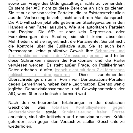
sowie zur Frage des Bildungsauftrags nichts zu verhandeln.
Es steht der AfD nicht zu diese Bereiche an sich zu ziehen.
Sie ist nur eine von vielen Parteien, die ihr Existensrecht allein
aus der Verfassung bezieht, nicht aus ihrem Machtanspruch.
Die AfD will schon jetzt alle getrennten Staatsgewalten in den
Händen einer Partei ausüben. Wie alle autoritären Parteien
und Regime. Die AfD ist aber kein Repression- oder
Exekutivsorgan des Staates, sie stellt keine absoluten
Mehrheiten und sie regiert nicht die Parlamente. Sie übt nicht
die Kontrolle über die Judikative aus. Sie ist auch kein
Presseorgan, keine publikative Gewalt. Ihre
Schranken und
ihre Funktionen sind in der Verfassung geregelt
und hinter
diese Schranken müssen die Funktionäre und die Partei
verwiesen werden. Es steht außer Frage, ob PolitikerInnen
Daten erheben dürfen,
jedoch nicht mit dem Ziel Menschen
politisch zu drangsalieren
. Diese zunehmenden
Überschreitungen, nun in Form von Denunziations-Portalen
gegen LehrerInnen, haben keine Legitimation. Ebenso wenig
jegliche Denunziationsversuche und Gewaltphantasien der
AfD, wenn über sie kritisch informiert wird.
Nach den verheerenden Erfahrungen in der deutschen
Geschichte, was
totalitäre Kontrollsysteme gegen
Andersdenkende
sowie
Kriminalisierung freier Presse
anrichten, sind alle kritischen und emanzipatorischen Kräfte
gefordert, sich gegen den Versuch zu stellen Geschichte zu
wiederholen.