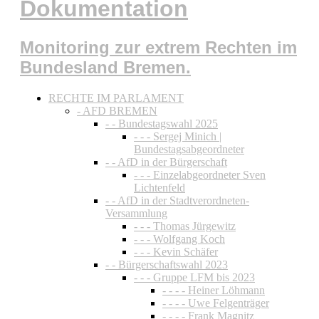
Dokumentation
Monitoring zur extrem Rechten im
Bundesland Bremen.
RECHTE IM PARLAMENT
- AFD BREMEN
- - Bundestagswahl 2025
- - - Sergej Minich |
Bundestagsabgeordneter
- - AfD in der Bürgerschaft
- - - Einzelabgeordneter Sven
Lichtenfeld
- - AfD in der Stadtverordneten-
Versammlung
- - - Thomas Jürgewitz
- - - Wolfgang Koch
- - - Kevin Schäfer
- - Bürgerschaftswahl 2023
- - - Gruppe LFM bis 2023
- - - - Heiner Löhmann
- - - - Uwe Felgenträger
- - - - Frank Magnitz