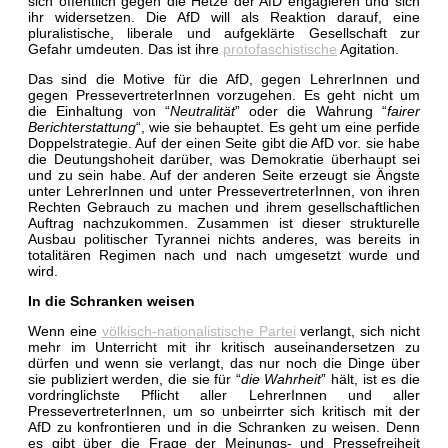
sich öffentlich gegen die Hetze der AfD engagieren und sich
ihr widersetzen. Die AfD will als Reaktion darauf, eine
pluralistische, liberale und aufgeklärte Gesellschaft zur
Gefahr umdeuten. Das ist ihre
protofaschistische
Agitation.
Das sind die Motive für die AfD, gegen LehrerInnen und
gegen PressevertreterInnen vorzugehen. Es geht nicht um
die Einhaltung von “
Neutralität
” oder die Wahrung “
fairer
Berichterstattung
“, wie sie behauptet. Es geht um eine perfide
Doppelstrategie. Auf der einen Seite gibt die AfD vor. sie habe
die Deutungshoheit darüber, was Demokratie überhaupt sei
und zu sein habe. Auf der anderen Seite erzeugt sie Ängste
unter LehrerInnen und unter PressevertreterInnen, von ihren
Rechten Gebrauch zu machen und ihrem gesellschaftlichen
Auftrag nachzukommen. Zusammen ist dieser strukturelle
Ausbau politischer Tyrannei nichts anderes, was bereits in
totalitären Regimen nach und nach umgesetzt wurde und
wird.
In die Schranken weisen
Wenn eine
völkisch-nationalistische Partei
verlangt, sich nicht
mehr im Unterricht mit ihr kritisch auseinandersetzen zu
dürfen und wenn sie verlangt, das nur noch die Dinge über
sie publiziert werden, die sie für “
die Wahrheit
” hält, ist es die
vordringlichste Pflicht aller LehrerInnen und aller
PressevertreterInnen, um so unbeirrter sich kritisch mit der
AfD zu konfrontieren und in die Schranken zu weisen. Denn
es gibt über die Frage der Meinungs- und Pressefreiheit