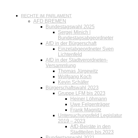
RECHTE IM PARLAMENT
AFD BREMEN
Bundestagswahl 2025
Sergej Minich |
Bundestagsabgeordneter
AfD in der Bürgerschaft
Einzelabgeordneter Sven
Lichtenfeld
AfD in der Stadtverordneten-
Versammlung
Thomas Jürgewitz
Wolfgang Koch
Kevin Schäfer
Bürgerschaftswahl 2023
Gruppe LFM bis 2023
Heiner Löhmann
Uwe Felgenträger
Frank Magnitz
Untersuchungsfeld Legislatur
2019 – 2023
AfD-Beiräte in den
Stadtteilen bis 2023
Bundestagswahl 2021