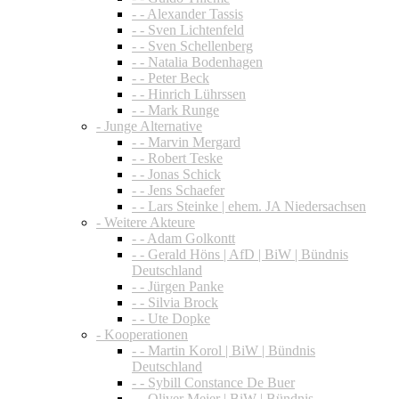
- - Alexander Tassis
- - Sven Lichtenfeld
- - Sven Schellenberg
- - Natalia Bodenhagen
- - Peter Beck
- - Hinrich Lührssen
- - Mark Runge
- Junge Alternative
- - Marvin Mergard
- - Robert Teske
- - Jonas Schick
- - Jens Schaefer
- - Lars Steinke | ehem. JA Niedersachsen
- Weitere Akteure
- - Adam Golkontt
- - Gerald Höns | AfD | BiW | Bündnis
Deutschland
- - Jürgen Panke
- - Silvia Brock
- - Ute Dopke
- Kooperationen
- - Martin Korol | BiW | Bündnis
Deutschland
- - Sybill Constance De Buer
- - Oliver Meier | BiW | Bündnis