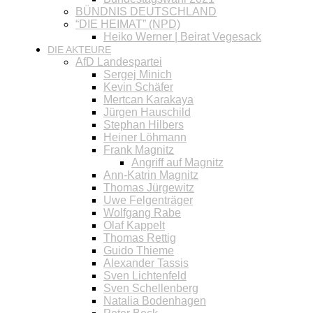
BÜNDNIS DEUTSCHLAND
“DIE HEIMAT” (NPD)
Heiko Werner | Beirat Vegesack
DIE AKTEURE
AfD Landespartei
Sergej Minich
Kevin Schäfer
Mertcan Karakaya
Jürgen Hauschild
Stephan Hilbers
Heiner Löhmann
Frank Magnitz
Angriff auf Magnitz
Ann-Katrin Magnitz
Thomas Jürgewitz
Uwe Felgenträger
Wolfgang Rabe
Olaf Kappelt
Thomas Rettig
Guido Thieme
Alexander Tassis
Sven Lichtenfeld
Sven Schellenberg
Natalia Bodenhagen