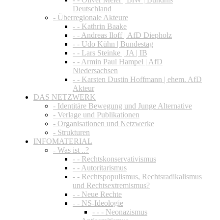
Deutschland
- Überregionale Akteure
- - Kathrin Baake
- - Andreas Iloff | AfD Diepholz
- - Udo Kühn | Bundestag
- - Lars Steinke | JA | IB
- - Armin Paul Hampel | AfD
Niedersachsen
- - Karsten Dustin Hoffmann | ehem. AfD
Akteur
DAS NETZWERK
- Identitäre Bewegung und Junge Alternative
- Verlage und Publikationen
- Organisationen und Netzwerke
- Strukturen
INFOMATERIAL
- Was ist ..?
- - Rechtskonservativismus
- - Autoritarismus
- - Rechtspopulismus, Rechtsradikalismus
und Rechtsextremismus?
- - Neue Rechte
- - NS-Ideologie
- - - Neonazismus