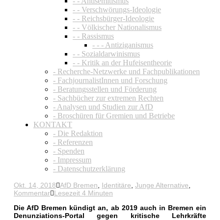
- - Antisemitismus
- - Verschwörungs-Ideologie
- - Reichsbürger-Ideologie
- - Völkischer Nationalismus
- - Rassismus
- - - Antiziganismus
- - Sozialdarwinismus
- - Kritik an der Hufeisentheorie
- Recherche-Netzwerke und Fachpublikationen
- FachjournalistInnen und Forschung
- Beratungsstellen und Förderung
- Sachbücher zur extremen Rechten
- Analysen und Studien zur AfD
- Broschüren für Gremien und Betriebe
KONTAKT
- Die Redaktion
- Referenzen
- Spenden
- Impressum
- Datenschutzerklärung
Okt. 14, 2018
AfD Bremen
,
Identitäre
,
Junge Alternative
,
Kommentar
Lesezeit 4 Minuten
Die AfD Bremen kündigt an, ab 2019 auch in Bremen ein
Denunziations-Portal gegen kritische Lehrkräfte