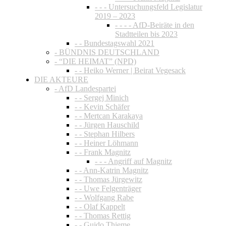
- - - Untersuchungsfeld Legislatur
2019 – 2023
- - - - AfD-Beiräte in den
Stadtteilen bis 2023
- - Bundestagswahl 2021
- BÜNDNIS DEUTSCHLAND
- “DIE HEIMAT” (NPD)
- - Heiko Werner | Beirat Vegesack
DIE AKTEURE
- AfD Landespartei
- - Sergej Minich
- - Kevin Schäfer
- - Mertcan Karakaya
- - Jürgen Hauschild
- - Stephan Hilbers
- - Heiner Löhmann
- - Frank Magnitz
- - - Angriff auf Magnitz
- - Ann-Katrin Magnitz
- - Thomas Jürgewitz
- - Uwe Felgenträger
- - Wolfgang Rabe
- - Olaf Kappelt
- - Thomas Rettig
- - Guido Thieme