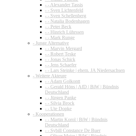
- - Alexander Tassis
- - Sven Lichtenfeld
- - Sven Schellenberg
- - Natalia Bodenhagen
- - Peter Beck
- - Hinrich Lührssen
- - Mark Runge
- Junge Alternative
- - Marvin Mergard
- - Robert Teske
- - Jonas Schick
- - Jens Schaefer
- - Lars Steinke | ehem. JA Niedersachsen
- Weitere Akteure
- - Adam Golkontt
- - Gerald Höns | AfD | BiW | Bündnis
Deutschland
- - Jürgen Panke
- - Silvia Brock
- - Ute Dopke
- Kooperationen
- - Martin Korol | BiW | Bündnis
Deutschland
- - Sybill Constance De Buer
- - Oliver Meier | BiW | Bündnis