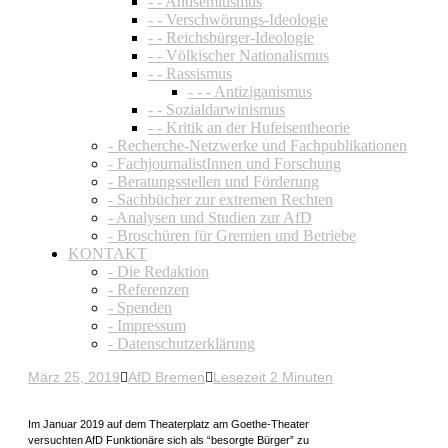
- - Antisemitismus
- - Verschwörungs-Ideologie
- - Reichsbürger-Ideologie
- - Völkischer Nationalismus
- - Rassismus
- - - Antiziganismus
- - Sozialdarwinismus
- - Kritik an der Hufeisentheorie
- Recherche-Netzwerke und Fachpublikationen
- FachjournalistInnen und Forschung
- Beratungsstellen und Förderung
- Sachbücher zur extremen Rechten
- Analysen und Studien zur AfD
- Broschüren für Gremien und Betriebe
KONTAKT
- Die Redaktion
- Referenzen
- Spenden
- Impressum
- Datenschutzerklärung
März 25, 2019
AfD Bremen
Lesezeit 2 Minuten
Im Januar 2019 auf dem Theaterplatz am Goethe-Theater
versuchten AfD Funktionäre sich als “besorgte Bürger” zu