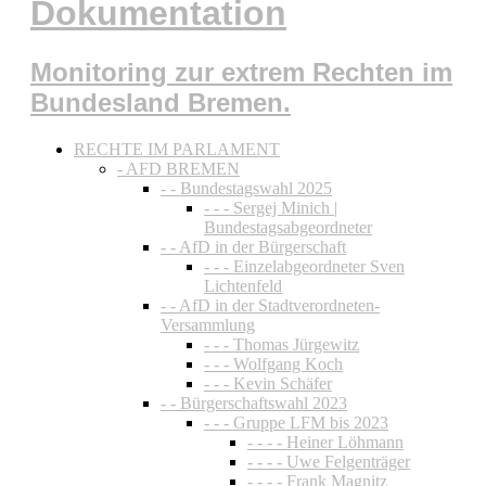
Dokumentation
Monitoring zur extrem Rechten im
Bundesland Bremen.
RECHTE IM PARLAMENT
- AFD BREMEN
- - Bundestagswahl 2025
- - - Sergej Minich |
Bundestagsabgeordneter
- - AfD in der Bürgerschaft
- - - Einzelabgeordneter Sven
Lichtenfeld
- - AfD in der Stadtverordneten-
Versammlung
- - - Thomas Jürgewitz
- - - Wolfgang Koch
- - - Kevin Schäfer
- - Bürgerschaftswahl 2023
- - - Gruppe LFM bis 2023
- - - - Heiner Löhmann
- - - - Uwe Felgenträger
- - - - Frank Magnitz