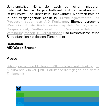
Beiratsmitglied Höns, der auch auf einem niederen
Listenplatz für die Bürgerschaftswahl 2019 angegeben wird,
ist bei Polizei und Justiz kein Unbekannter. Mehrfach kam es
in der Vergangenheit schon zu
Ermittlungsverfahren und
Prozessen gegen den AfD Funktionär
. Ebenso versuchte
Höns die militante Rockervereinigung Hells Angels, die mit
Drogenhandel, Waffengewalt und Zwangsprostitution in
Verbindung stehen, zu verharmlosen
und missbrauchte seine
Beiratsfunktion als dessen Fürsprecher.
Redaktion
AfD Watch Bremen
Presse
Urteil gegen Gerald Höns – AfD Politiker unterliegt gegen
Kulturverein Zucker
|
AfD Politiker verliert gegen den Verein
Zuckerwerk