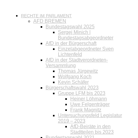
RECHTE IM PARLAMENT
AFD BREMEN
Bundestagswahl 2025
Sergej Minich |
Bundestagsabgeordneter
AfD in der Bürgerschaft
Einzelabgeordneter Sven
Lichtenfeld
AfD in der Stadtverordneten-
Versammlung
Thomas Jürgewitz
Wolfgang Koch
Kevin Schäfer
Bürgerschaftswahl 2023
Gruppe LFM bis 2023
Heiner Löhmann
Uwe Felgenträger
Frank Magnitz
Untersuchungsfeld Legislatur
2019 – 2023
AfD-Beiräte in den
Stadtteilen bis 2023
Bundestagswahl 2021