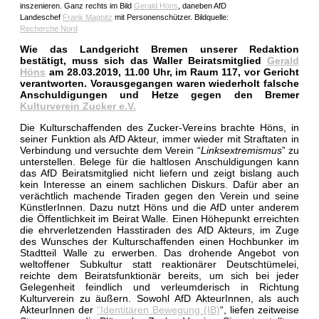
inszenieren. Ganz rechts im Bild
Gerald Höns
, daneben AfD
Landeschef
Frank Magnitz
mit Personenschützer. Bildquelle:
Recherche Nord
Wie das Landgericht Bremen unserer Redaktion
bestätigt, muss sich das Waller Beiratsmitglied
Gerald
Höns
am 28.03.2019, 11.00 Uhr, im Raum 117, vor Gericht
verantworten. Vorausgegangen waren wiederholt falsche
Anschuldigungen und Hetze gegen den Bremer
Kulturverein Zucker e.V.
Die Kulturschaffenden des Zucker-Vereins brachte Höns, in
seiner Funktion als AfD Akteur, immer wieder mit Straftaten in
Verbindung und versuchte dem Verein “
Linksextremismus
” zu
unterstellen. Belege für die haltlosen Anschuldigungen kann
das AfD Beiratsmitglied nicht liefern und zeigt bislang auch
kein Interesse an einem sachlichen Diskurs. Dafür aber an
verächtlich machende Tiraden gegen den Verein und seine
KünstlerInnen. Dazu nutzt Höns und die AfD unter anderem
die Öffentlichkeit im Beirat Walle. Einen Höhepunkt erreichten
die ehrverletzenden Hasstiraden des AfD Akteurs, im Zuge
des Wunsches der Kulturschaffenden einen Hochbunker im
Stadtteil Walle zu erwerben. Das drohende Angebot von
weltoffener Subkultur statt reaktionärer Deutschtümelei,
reichte dem Beiratsfunktionär bereits, um sich bei jeder
Gelegenheit feindlich und verleumderisch in Richtung
Kulturverein zu äußern. Sowohl AfD AkteurInnen, als auch
AkteurInnen der
“Identitären Bewegung (IB)
“, liefen zeitweise