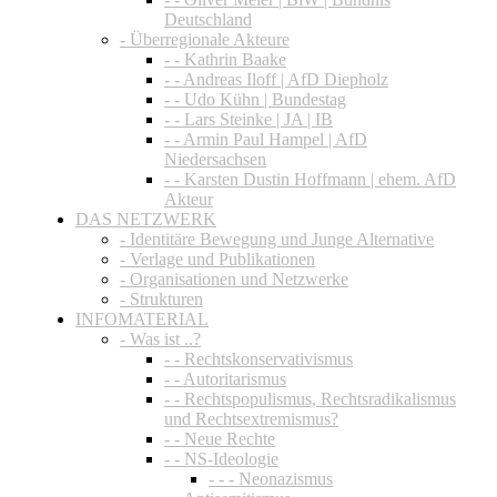
Deutschland
- Überregionale Akteure
- - Kathrin Baake
- - Andreas Iloff | AfD Diepholz
- - Udo Kühn | Bundestag
- - Lars Steinke | JA | IB
- - Armin Paul Hampel | AfD
Niedersachsen
- - Karsten Dustin Hoffmann | ehem. AfD
Akteur
DAS NETZWERK
- Identitäre Bewegung und Junge Alternative
- Verlage und Publikationen
- Organisationen und Netzwerke
- Strukturen
INFOMATERIAL
- Was ist ..?
- - Rechtskonservativismus
- - Autoritarismus
- - Rechtspopulismus, Rechtsradikalismus
und Rechtsextremismus?
- - Neue Rechte
- - NS-Ideologie
- - - Neonazismus