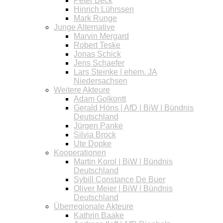
Peter Beck
Hinrich Lührssen
Mark Runge
Junge Alternative
Marvin Mergard
Robert Teske
Jonas Schick
Jens Schaefer
Lars Steinke | ehem. JA
Niedersachsen
Weitere Akteure
Adam Golkontt
Gerald Höns | AfD | BiW | Bündnis
Deutschland
Jürgen Panke
Silvia Brock
Ute Dopke
Kooperationen
Martin Korol | BiW | Bündnis
Deutschland
Sybill Constance De Buer
Oliver Meier | BiW | Bündnis
Deutschland
Überregionale Akteure
Kathrin Baake