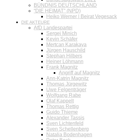
BÜNDNIS DEUTSCHLAND
“DIE HEIMAT” (NPD)
Heiko Werner | Beirat Vegesack
DIE AKTEURE
AfD Landespartei
Sergej Minich
Kevin Schäfer
Mertcan Karakaya
Jürgen Hauschild
Stephan Hilbers
Heiner Löhmann
Frank Magnitz
Angriff auf Magnitz
Ann-Katrin Magnitz
Thomas Jürgewitz
Uwe Felgenträger
Wolfgang Rabe
Olaf Kappelt
Thomas Rettig
Guido Thieme
Alexander Tassis
Sven Lichtenfeld
Sven Schellenberg
Natalia Bodenhagen