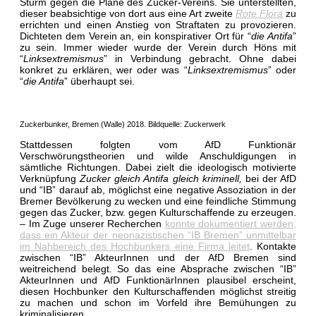
Sturm gegen die Pläne des Zucker-Vereins. Sie unterstellten,
dieser beabsichtige von dort aus eine Art zweite
Rote Flora
zu
errichten und einen Anstieg von Straftaten zu provozieren.
Dichteten dem Verein an, ein konspirativer Ort für “
die Antifa
”
zu sein. Immer wieder wurde der Verein durch Höns mit
“
Linksextremismus
” in Verbindung gebracht. Ohne dabei
konkret zu erklären, wer oder was “
Linksextremismus
” oder
“
die Antifa
” überhaupt sei.
Zuckerbunker, Bremen (Walle) 2018. Bildquelle: Zuckerwerk
Stattdessen folgten vom AfD Funktionär
Verschwörungstheorien und wilde Anschuldigungen in
sämtliche Richtungen. Dabei zielt die ideologisch motivierte
Verknüpfung
Zucker gleich Antifa
gleich kriminell,
bei der AfD
und “IB” darauf ab, möglichst eine negative Assoziation in der
Bremer Bevölkerung zu wecken und eine feindliche Stimmung
gegen das Zucker, bzw. gegen Kulturschaffende zu erzeugen.
–
Im Zuge unserer Recherchen
konnte dokumentiert werden,
dass ein Akteur der neonazistischen “IB Bremen” unmittelbar
im Nahbereich des Hochbunkers eine Firma leitet
. Kontakte
zwischen “IB” AkteurInnen und der AfD Bremen sind
weitreichend belegt. So das eine Absprache zwischen “IB”
AkteurInnen und AfD FunktionärInnen plausibel erscheint,
diesen Hochbunker den Kulturschaffenden möglichst streitig
zu machen und schon im Vorfeld ihre Bemühungen zu
kriminalisieren.