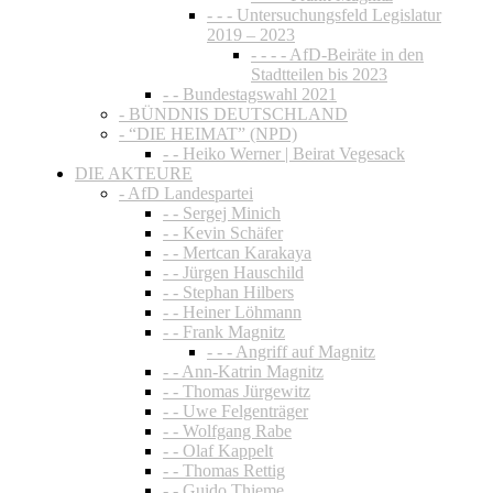
- - - Untersuchungsfeld Legislatur
2019 – 2023
- - - - AfD-Beiräte in den
Stadtteilen bis 2023
- - Bundestagswahl 2021
- BÜNDNIS DEUTSCHLAND
- “DIE HEIMAT” (NPD)
- - Heiko Werner | Beirat Vegesack
DIE AKTEURE
- AfD Landespartei
- - Sergej Minich
- - Kevin Schäfer
- - Mertcan Karakaya
- - Jürgen Hauschild
- - Stephan Hilbers
- - Heiner Löhmann
- - Frank Magnitz
- - - Angriff auf Magnitz
- - Ann-Katrin Magnitz
- - Thomas Jürgewitz
- - Uwe Felgenträger
- - Wolfgang Rabe
- - Olaf Kappelt
- - Thomas Rettig
- - Guido Thieme