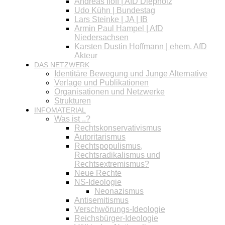
Andreas Iloff | AfD Diepholz
Udo Kühn | Bundestag
Lars Steinke | JA | IB
Armin Paul Hampel | AfD
Niedersachsen
Karsten Dustin Hoffmann | ehem. AfD
Akteur
DAS NETZWERK
Identitäre Bewegung und Junge Alternative
Verlage und Publikationen
Organisationen und Netzwerke
Strukturen
INFOMATERIAL
Was ist ..?
Rechtskonservativismus
Autoritarismus
Rechtspopulismus,
Rechtsradikalismus und
Rechtsextremismus?
Neue Rechte
NS-Ideologie
Neonazismus
Antisemitismus
Verschwörungs-Ideologie
Reichsbürger-Ideologie