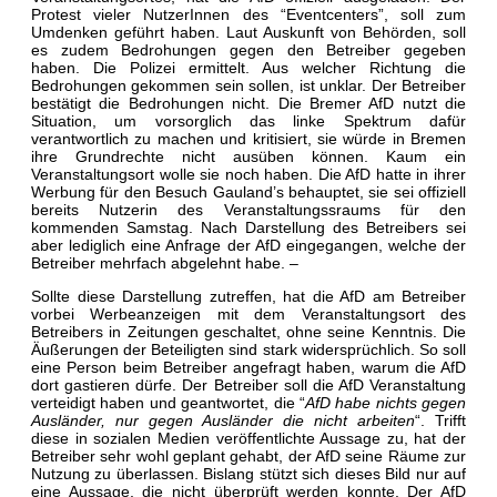
Protest vieler NutzerInnen des “Eventcenters”, soll zum
Umdenken geführt haben. Laut Auskunft von Behörden, soll
es zudem Bedrohungen gegen den Betreiber gegeben
haben. Die Polizei ermittelt. Aus welcher Richtung die
Bedrohungen gekommen sein sollen, ist unklar. Der Betreiber
bestätigt die Bedrohungen nicht. Die Bremer AfD nutzt die
Situation, um vorsorglich das linke Spektrum dafür
verantwortlich zu machen und kritisiert, sie würde in Bremen
ihre Grundrechte nicht ausüben können. Kaum ein
Veranstaltungsort wolle sie noch haben. Die AfD hatte in ihrer
Werbung für den Besuch Gauland’s behauptet, sie sei offiziell
bereits Nutzerin des Veranstaltungssraums für den
kommenden Samstag. Nach Darstellung des Betreibers sei
aber lediglich eine Anfrage der AfD eingegangen, welche der
Betreiber mehrfach abgelehnt habe. –
Sollte diese Darstellung zutreffen, hat die AfD am Betreiber
vorbei Werbeanzeigen mit dem Veranstaltungsort des
Betreibers in Zeitungen geschaltet, ohne seine Kenntnis. Die
Äußerungen der Beteiligten sind stark widersprüchlich. So soll
eine Person beim Betreiber angefragt haben, warum die AfD
dort gastieren dürfe. Der Betreiber soll die AfD Veranstaltung
verteidigt haben und geantwortet, die “
AfD habe nichts gegen
Ausländer, nur gegen Ausländer die nicht arbeiten
“. Trifft
diese in sozialen Medien veröffentlichte Aussage zu, hat der
Betreiber sehr wohl geplant gehabt, der AfD seine Räume zur
Nutzung zu überlassen. Bislang stützt sich dieses Bild nur auf
eine Aussage, die nicht überprüft werden konnte. Der AfD