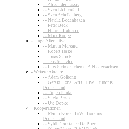
- - Alexander Tassis
- - Sven Lichtenfeld
- - Sven Schellenberg
- - Natalia Bodenhagen
- - Peter Beck
- - Hinrich Lührssen
- - Mark Runge
- Junge Alternative
- - Marvin Mergard
- - Robert Teske
- - Jonas Schick
- - Jens Schaefer
- - Lars Steinke | ehem. JA Niedersachsen
- Weitere Akteure
- - Adam Golkontt
- - Gerald Höns | AfD | BiW | Bündnis
Deutschland
- - Jürgen Panke
- - Silvia Brock
- - Ute Dopke
- Kooperationen
- - Martin Korol | BiW | Bündnis
Deutschland
- - Sybill Constance De Buer
- - Oliver Meier | BiW | Bündnis