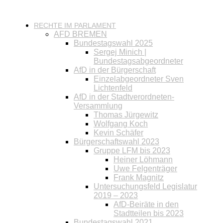
RECHTE IM PARLAMENT
AFD BREMEN
Bundestagswahl 2025
Sergej Minich |
Bundestagsabgeordneter
AfD in der Bürgerschaft
Einzelabgeordneter Sven
Lichtenfeld
AfD in der Stadtverordneten-
Versammlung
Thomas Jürgewitz
Wolfgang Koch
Kevin Schäfer
Bürgerschaftswahl 2023
Gruppe LFM bis 2023
Heiner Löhmann
Uwe Felgenträger
Frank Magnitz
Untersuchungsfeld Legislatur
2019 – 2023
AfD-Beiräte in den
Stadtteilen bis 2023
Bundestagswahl 2021