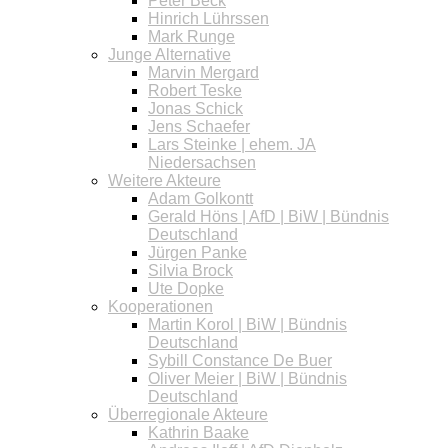
Peter Beck
Hinrich Lührssen
Mark Runge
Junge Alternative
Marvin Mergard
Robert Teske
Jonas Schick
Jens Schaefer
Lars Steinke | ehem. JA
Niedersachsen
Weitere Akteure
Adam Golkontt
Gerald Höns | AfD | BiW | Bündnis
Deutschland
Jürgen Panke
Silvia Brock
Ute Dopke
Kooperationen
Martin Korol | BiW | Bündnis
Deutschland
Sybill Constance De Buer
Oliver Meier | BiW | Bündnis
Deutschland
Überregionale Akteure
Kathrin Baake