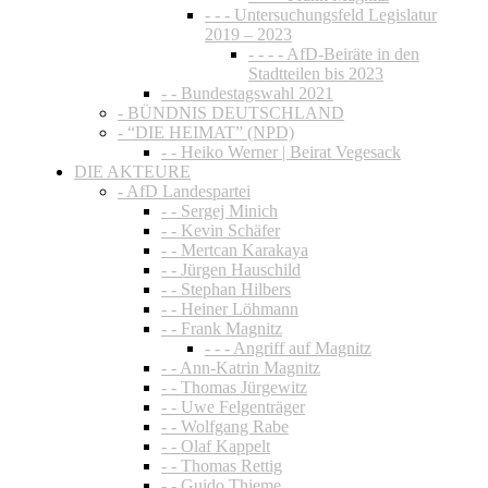
- - - Untersuchungsfeld Legislatur
2019 – 2023
- - - - AfD-Beiräte in den
Stadtteilen bis 2023
- - Bundestagswahl 2021
- BÜNDNIS DEUTSCHLAND
- “DIE HEIMAT” (NPD)
- - Heiko Werner | Beirat Vegesack
DIE AKTEURE
- AfD Landespartei
- - Sergej Minich
- - Kevin Schäfer
- - Mertcan Karakaya
- - Jürgen Hauschild
- - Stephan Hilbers
- - Heiner Löhmann
- - Frank Magnitz
- - - Angriff auf Magnitz
- - Ann-Katrin Magnitz
- - Thomas Jürgewitz
- - Uwe Felgenträger
- - Wolfgang Rabe
- - Olaf Kappelt
- - Thomas Rettig
- - Guido Thieme