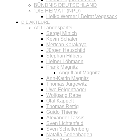
BÜNDNIS DEUTSCHLAND
“DIE HEIMAT” (NPD)
Heiko Werner | Beirat Vegesack
DIE AKTEURE
AfD Landespartei
Sergej Minich
Kevin Schäfer
Mertcan Karakaya
Jürgen Hauschild
Stephan Hilbers
Heiner Löhmann
Frank Magnitz
Angriff auf Magnitz
Ann-Katrin Magnitz
Thomas Jürgewitz
Uwe Felgenträger
Wolfgang Rabe
Olaf Kappelt
Thomas Rettig
Guido Thieme
Alexander Tassis
Sven Lichtenfeld
Sven Schellenberg
Natalia Bodenhagen