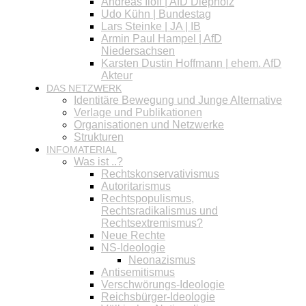
Andreas Iloff | AfD Diepholz
Udo Kühn | Bundestag
Lars Steinke | JA | IB
Armin Paul Hampel | AfD
Niedersachsen
Karsten Dustin Hoffmann | ehem. AfD
Akteur
DAS NETZWERK
Identitäre Bewegung und Junge Alternative
Verlage und Publikationen
Organisationen und Netzwerke
Strukturen
INFOMATERIAL
Was ist ..?
Rechtskonservativismus
Autoritarismus
Rechtspopulismus,
Rechtsradikalismus und
Rechtsextremismus?
Neue Rechte
NS-Ideologie
Neonazismus
Antisemitismus
Verschwörungs-Ideologie
Reichsbürger-Ideologie