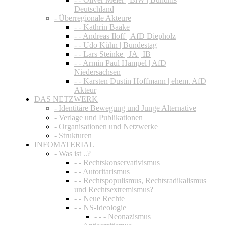
Deutschland
- Überregionale Akteure
- - Kathrin Baake
- - Andreas Iloff | AfD Diepholz
- - Udo Kühn | Bundestag
- - Lars Steinke | JA | IB
- - Armin Paul Hampel | AfD
Niedersachsen
- - Karsten Dustin Hoffmann | ehem. AfD
Akteur
DAS NETZWERK
- Identitäre Bewegung und Junge Alternative
- Verlage und Publikationen
- Organisationen und Netzwerke
- Strukturen
INFOMATERIAL
- Was ist ..?
- - Rechtskonservativismus
- - Autoritarismus
- - Rechtspopulismus, Rechtsradikalismus
und Rechtsextremismus?
- - Neue Rechte
- - NS-Ideologie
- - - Neonazismus