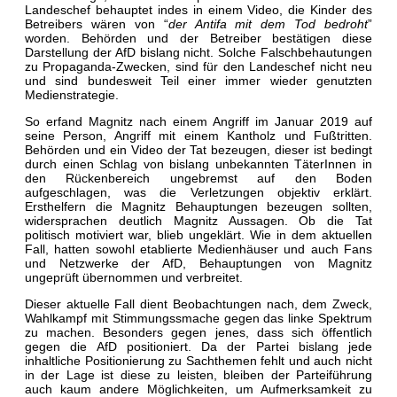
Landeschef behauptet indes in einem Video, die Kinder des
Betreibers wären von “
der Antifa mit dem Tod bedroht
”
worden. Behörden und der Betreiber bestätigen diese
Darstellung der AfD bislang nicht. Solche Falschbehautungen
zu Propaganda-Zwecken, sind für den Landeschef nicht neu
und sind bundesweit Teil einer immer wieder genutzten
Medienstrategie.
So erfand Magnitz nach einem Angriff im Januar 2019 auf
seine Person, Angriff mit einem Kantholz und Fußtritten.
Behörden und ein Video der Tat bezeugen, dieser ist bedingt
durch einen Schlag von bislang unbekannten TäterInnen in
den Rückenbereich ungebremst auf den Boden
aufgeschlagen, was die Verletzungen objektiv erklärt.
Ersthelfern die Magnitz Behauptungen bezeugen sollten,
widersprachen deutlich Magnitz Aussagen. Ob die Tat
politisch motiviert war, blieb ungeklärt. Wie in dem aktuellen
Fall, hatten sowohl etablierte Medienhäuser und auch Fans
und Netzwerke der AfD, Behauptungen von Magnitz
ungeprüft übernommen und verbreitet.
Dieser aktuelle Fall dient Beobachtungen nach, dem Zweck,
Wahlkampf mit Stimmungssmache gegen das linke Spektrum
zu machen. Besonders gegen jenes, dass sich öffentlich
gegen die AfD positioniert. Da der Partei bislang jede
inhaltliche Positionierung zu Sachthemen fehlt und auch nicht
in der Lage ist diese zu leisten, bleiben der Parteiführung
auch kaum andere Möglichkeiten, um Aufmerksamkeit zu