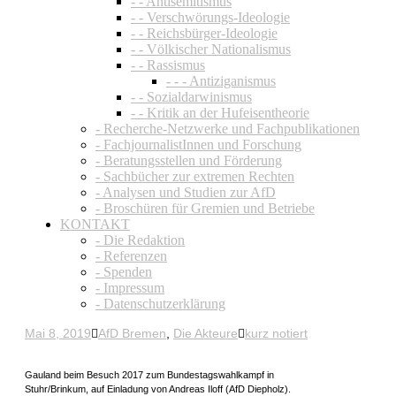
- - Antisemitismus
- - Verschwörungs-Ideologie
- - Reichsbürger-Ideologie
- - Völkischer Nationalismus
- - Rassismus
- - - Antiziganismus
- - Sozialdarwinismus
- - Kritik an der Hufeisentheorie
- Recherche-Netzwerke und Fachpublikationen
- FachjournalistInnen und Forschung
- Beratungsstellen und Förderung
- Sachbücher zur extremen Rechten
- Analysen und Studien zur AfD
- Broschüren für Gremien und Betriebe
KONTAKT
- Die Redaktion
- Referenzen
- Spenden
- Impressum
- Datenschutzerklärung
Mai 8, 2019
AfD Bremen
,
Die Akteure
kurz notiert
Gauland beim Besuch 2017 zum Bundestagswahlkampf in
Stuhr/Brinkum, auf Einladung von Andreas Iloff (AfD Diepholz).