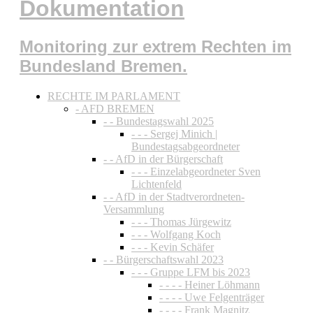
Dokumentation
Monitoring zur extrem Rechten im
Bundesland Bremen.
RECHTE IM PARLAMENT
- AFD BREMEN
- - Bundestagswahl 2025
- - - Sergej Minich |
Bundestagsabgeordneter
- - AfD in der Bürgerschaft
- - - Einzelabgeordneter Sven
Lichtenfeld
- - AfD in der Stadtverordneten-
Versammlung
- - - Thomas Jürgewitz
- - - Wolfgang Koch
- - - Kevin Schäfer
- - Bürgerschaftswahl 2023
- - - Gruppe LFM bis 2023
- - - - Heiner Löhmann
- - - - Uwe Felgenträger
- - - - Frank Magnitz