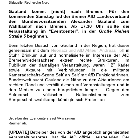
Bildquelle: Recherche Nord
Gauland kommt [nicht] nach Bremen. Für den
kommenden Samstag lud der Bremer AfD Landesverband
den Bundesvorsitzenden Alexander Gauland zum
Wahlkampf nach Bremen. Ab 17.30 Uhr sollte die
Veranstaltung im “Eventcenter”, in der
Große Riehen
Straße 5
beginnen.
Beim letzten Besuch von Gauland in der Region, trat dieser
gemeinsam mit dem
Neonazi und AfD Akteur Andreas Iloff
in
Stuhr Brinkum auf und normalisierte im Interesse der AfD
Bremen/Niedersachsen extrem rechte Strukturen. Im
Publikum der damaligen Veranstaltung, waren “IB” Kader
sowie Akteure mit Verbindungen in die militante
Kameradschafts-Szene Seit’ an Seit’ mit AfD FunktionärInnen.
Bundesweit sucht Gauland die Nähe zu den AkteurInnen am
rechten Rand und verhilft diesen auf Veranstaltungen und in
den Medien zu einem bürgerlichen Image. –
Gegen den
Aufmarsch völkischer NationalistInnen zum
Bürgerschaftswahlkampf kündigte sich Protest an.
Betreiber des Evencenters sagt VA in seinen
Räumen ab.
[UPDATE]
Betreiber des von der AfD angeblich angemieteten
Veranstaltungsortes, hat die AfD offiziell ausgeladen. Der