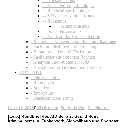
- - Antisemitismus
- - Verschwörungs-Ideologie
- - Reichsbürger-Ideologie
- - Völkischer Nationalismus
- - Rassismus
- - - Antiziganismus
- - Sozialdarwinismus
- - Kritik an der Hufeisentheorie
- Recherche-Netzwerke und Fachpublikationen
- FachjournalistInnen und Forschung
- Beratungsstellen und Förderung
- Sachbücher zur extremen Rechten
- Analysen und Studien zur AfD
- Broschüren für Gremien und Betriebe
KONTAKT
- Die Redaktion
- Referenzen
- Spenden
- Impressum
- Datenschutzerklärung
März 11, 2018
AfD Bremen
,
Bürger in Wut
,
Die Akteure
[Leak] Rundbrief des AfD Beirats, Gerald Höns,
kriminalisert u.a. Zuckerwerk, Sielwallhaus und Sportamt