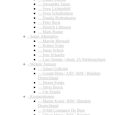
- - Alexander Tassis
- - Sven Lichtenfeld
- - Sven Schellenberg
- - Natalia Bodenhagen
- - Peter Beck
- - Hinrich Lührssen
- - Mark Runge
- Junge Alternative
- - Marvin Mergard
- - Robert Teske
- - Jonas Schick
- - Jens Schaefer
- - Lars Steinke | ehem. JA Niedersachsen
- Weitere Akteure
- - Adam Golkontt
- - Gerald Höns | AfD | BiW | Bündnis
Deutschland
- - Jürgen Panke
- - Silvia Brock
- - Ute Dopke
- Kooperationen
- - Martin Korol | BiW | Bündnis
Deutschland
- - Sybill Constance De Buer
- - Oliver Meier | BiW | Bündnis