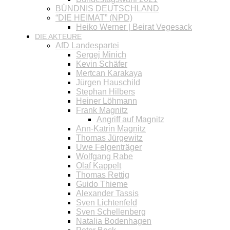
BÜNDNIS DEUTSCHLAND
“DIE HEIMAT” (NPD)
Heiko Werner | Beirat Vegesack
DIE AKTEURE
AfD Landespartei
Sergej Minich
Kevin Schäfer
Mertcan Karakaya
Jürgen Hauschild
Stephan Hilbers
Heiner Löhmann
Frank Magnitz
Angriff auf Magnitz
Ann-Katrin Magnitz
Thomas Jürgewitz
Uwe Felgenträger
Wolfgang Rabe
Olaf Kappelt
Thomas Rettig
Guido Thieme
Alexander Tassis
Sven Lichtenfeld
Sven Schellenberg
Natalia Bodenhagen