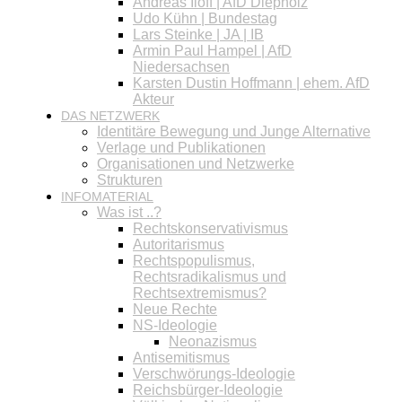
Andreas Iloff | AfD Diepholz
Udo Kühn | Bundestag
Lars Steinke | JA | IB
Armin Paul Hampel | AfD
Niedersachsen
Karsten Dustin Hoffmann | ehem. AfD
Akteur
DAS NETZWERK
Identitäre Bewegung und Junge Alternative
Verlage und Publikationen
Organisationen und Netzwerke
Strukturen
INFOMATERIAL
Was ist ..?
Rechtskonservativismus
Autoritarismus
Rechtspopulismus,
Rechtsradikalismus und
Rechtsextremismus?
Neue Rechte
NS-Ideologie
Neonazismus
Antisemitismus
Verschwörungs-Ideologie
Reichsbürger-Ideologie