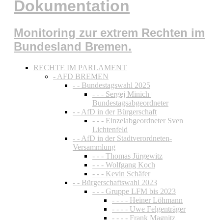
Dokumentation
Monitoring zur extrem Rechten im
Bundesland Bremen.
RECHTE IM PARLAMENT
- AFD BREMEN
- - Bundestagswahl 2025
- - - Sergej Minich |
Bundestagsabgeordneter
- - AfD in der Bürgerschaft
- - - Einzelabgeordneter Sven
Lichtenfeld
- - AfD in der Stadtverordneten-
Versammlung
- - - Thomas Jürgewitz
- - - Wolfgang Koch
- - - Kevin Schäfer
- - Bürgerschaftswahl 2023
- - - Gruppe LFM bis 2023
- - - - Heiner Löhmann
- - - - Uwe Felgenträger
- - - - Frank Magnitz