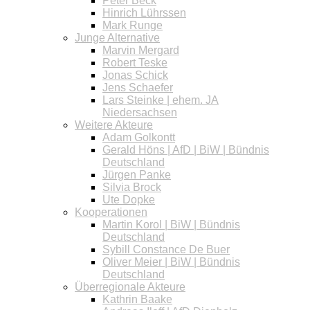
Peter Beck
Hinrich Lührssen
Mark Runge
Junge Alternative
Marvin Mergard
Robert Teske
Jonas Schick
Jens Schaefer
Lars Steinke | ehem. JA
Niedersachsen
Weitere Akteure
Adam Golkontt
Gerald Höns | AfD | BiW | Bündnis
Deutschland
Jürgen Panke
Silvia Brock
Ute Dopke
Kooperationen
Martin Korol | BiW | Bündnis
Deutschland
Sybill Constance De Buer
Oliver Meier | BiW | Bündnis
Deutschland
Überregionale Akteure
Kathrin Baake