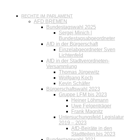
RECHTE IM PARLAMENT
AFD BREMEN
Bundestagswahl 2025
Sergej Minich |
Bundestagsabgeordneter
AfD in der Bürgerschaft
Einzelabgeordneter Sven
Lichtenfeld
AfD in der Stadtverordneten-
Versammlung
Thomas Jürgewitz
Wolfgang Koch
Kevin Schäfer
Bürgerschaftswahl 2023
Gruppe LFM bis 2023
Heiner Löhmann
Uwe Felgenträger
Frank Magnitz
Untersuchungsfeld Legislatur
2019 – 2023
AfD-Beiräte in den
Stadtteilen bis 2023
Bundestagswahl 2021