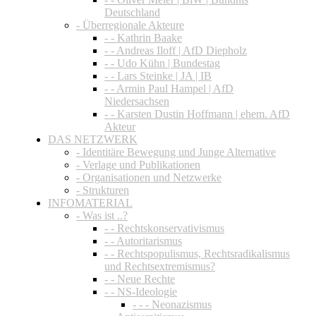
Deutschland
- Überregionale Akteure
- - Kathrin Baake
- - Andreas Iloff | AfD Diepholz
- - Udo Kühn | Bundestag
- - Lars Steinke | JA | IB
- - Armin Paul Hampel | AfD
Niedersachsen
- - Karsten Dustin Hoffmann | ehem. AfD
Akteur
DAS NETZWERK
- Identitäre Bewegung und Junge Alternative
- Verlage und Publikationen
- Organisationen und Netzwerke
- Strukturen
INFOMATERIAL
- Was ist ..?
- - Rechtskonservativismus
- - Autoritarismus
- - Rechtspopulismus, Rechtsradikalismus
und Rechtsextremismus?
- - Neue Rechte
- - NS-Ideologie
- - - Neonazismus