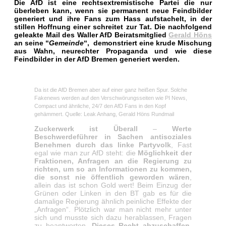
Die AfD ist eine rechtsextremistische Partei die nur
überleben kann, wenn sie permanent neue Feindbilder
generiert und ihre Fans zum Hass aufstachelt, in der
stillen Hoffnung einer schreitet zur Tat. Die nachfolgend
geleakte Mail des Waller AfD Beiratsmitglied
Gerald Höns
an seine “
Gemeinde
“, demonstriert eine krude Mischung
aus Wahn, neurechter Propaganda und wie diese
Feindbilder in der AfD Bremen generiert werden.
Da ist die AfD Bremen aber auf einer ganz heißen Spur. Solche
Fakenews werden auf den Verschwörungsseiten wie PI News,
Compact und ähnliche, 24/7 den AfD Fans in den Kopf
gehämmert. Quelle: Leak Anhang, Gerald Höns Rundmail
Zuckerwerk ist Überall
–
W
erte
Beschwerdeführer in Sachen antisoziales
Benehmen durch das linke Partyvolk
,
Fast
egal wie man zur AfD steht: die
Möglichkeit der
Fraktionen, Anfragen an die Regierung zu
richten, um so an Informationen zu kommen,
die sonst nie öffentlich geworden wären
,
allein das ist schon Gold wert! Beim Einzug der
Grünen oder Linken in den BT gab es für die
damalige Regierung ähnlich peinliche Effekte der
„Anfragen“. Plötzlich war man nicht mehr unter
sich und musste sich dazu herablassen, Fragen
zu beantworten.
Dieses Recht abzuschaffen,