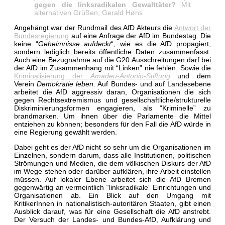
gegen die link
s
radikalen Gewalttäter?
Mit
alternativen Grüßen,
Gerald Høns
Angehängt war der Rundmail des AfD Akteurs die
Antwort der
Bundesregierung
auf eine Anfrage der AfD im Bundestag. Die
keine “
Geheimnisse aufdeckt
“, wie es die AfD propagiert,
sondern lediglich bereits öffentliche Daten zusammenfasst.
Auch eine Bezugnahme auf die G20 Ausschreitungen darf bei
der AfD im Zusammenhang mit “Linken” nie fehlen. Sowie die
Kriminalisierung der
Amadeu-Antonio-Stiftung
und dem
Verein
Demokratie leben
. Auf Bundes- und auf Landesebene
arbeitet die AfD aggressiv daran, Organisationen die sich
gegen Rechtsextremismus und gesellschaftliche/strukturelle
Diskriminierungsformen engagieren, als “Kriminelle” zu
brandmarken. Um ihnen über die Parlamente die Mittel
entziehen zu können; besonders für den Fall die AfD würde in
eine Regierung gewählt werden.
Dabei geht es der AfD nicht so sehr um die Organisationen im
Einzelnen, sondern darum, dass alle Institutionen, politischen
Strömungen und Medien, die dem völkischen Diskurs der AfD
im Wege stehen oder darüber aufklären, ihre Arbeit einstellen
müssen. Auf lokaler Ebene arbeitet sich die AfD Bremen
gegenwärtig an vermeintlich “linksradikale” Einrichtungen und
Organisationen ab. Ein Blick auf den Umgang mit
KritikerInnen in nationalistisch-autoritären Staaten, gibt einen
Ausblick darauf, was für eine Gesellschaft die AfD anstrebt.
Der Versuch der Landes- und Bundes-AfD, Aufklärung und