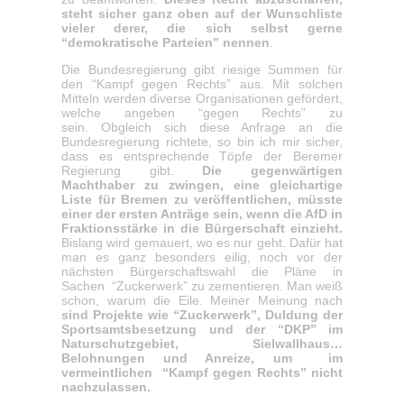
steht sicher ganz oben auf der Wunschliste
vieler derer, die sich selbst gerne
“demokratische Parteien” nennen
.
Die Bundesregierung gibt riesige Summen für
den “Kampf gegen Rechts” aus. Mit solchen
Mitteln werden diverse Organisationen gefördert,
welche angeben “gegen Rechts” zu
sein.
Obgleich sich diese Anfrage an die
Bundesregierung richtete, so bin ich mir sicher,
dass es entsprechende Töpfe der Beremer
Regierung gibt.
Die gegenwärtigen
Machthaber zu zwingen, eine gleichartige
Liste für Bremen zu veröffentlichen, müsste
einer der ersten Anträge sein, wenn die AfD in
Fraktionsstärke in die Bürgerschaft einzieht.
Bislang wird gemauert, wo es nur geht. Dafür hat
man es ganz besonders eilig, noch vor der
nächsten Bürgerschaftswahl die Pläne in
Sachen “Zuckerwerk” zu zementieren. Man weiß
schon, warum die Eile. Meiner Meinung nach
sind Projekte wie “Zuckerwerk”, Duldung der
Sportsamtsbesetzung und der “DKP” im
Naturschutzgebiet, Sielwallhaus…
Belohnungen und Anreize, um im
vermeintlichen “Kampf gegen Rechts” nicht
nachzulassen.