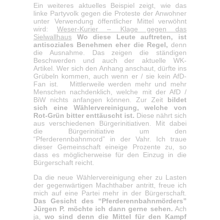
Ein weiteres aktuelles Beispiel zeigt, wie das
linke Partyvolk gegen die Proteste der Anwohner
unter Verwendung öffentlicher Mittel verwöhnt
wird:
Weser-Kurier – Klage gegen das
Sielwallhaus
Wo diese Leute auftreten, ist
antisoziales Benehmen eher die Regel
,
denn
die Ausnahme. Das zeigen die ständigen
Beschwerden und auch der aktuelle WK-
Artikel.
Wer sich den Anhang anschaut, dürfte ins
Grübeln kommen, auch wenn er / sie kein AfD-
Fan ist.
Mittlerweile werden mehr und mehr
Menschen nachdenklich, welche mit der AfD /
BiW nichts anfangen können. Zur Zeit
bildet
sich eine Wählervereinigung, welche von
Rot-Grün bitter enttäuscht ist.
Diese nährt sich
aus verschiedenen Bürgerinitiativen. Mit dabei
die Bürgerinitiative um den
“Pferderennbahnmord” in der Vahr. Ich traue
dieser Gemeinschaft eineige Prozente zu, so
dass es möglicherweise für den Einzug in die
Bürgerschaft reicht.
Da die neue Wählervereinigung eher zu Lasten
der gegenwärtigen Machthaber antritt, freue ich
mich auf eine Partei mehr in der Bürgerschaft.
Das Gesicht des “Pferderennbahnmörders”
Jürgen P. möchte ich dann gerne sehen.
Ach
ja,
wo sind denn die Mitte
l
für den Kampf