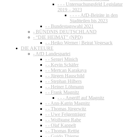
- - - Untersuchungsfeld Legislatur
2019 – 2023
- - - - AfD-Beiräte in den
Stadtteilen bis 2023
- - Bundestagswahl 2021
- BÜNDNIS DEUTSCHLAND
- “DIE HEIMAT” (NPD)
- - Heiko Werner | Beirat Vegesack
DIE AKTEURE
- AfD Landespartei
- - Sergej Minich
- - Kevin Schäfer
- - Mertcan Karakaya
- - Jürgen Hauschild
- - Stephan Hilbers
- - Heiner Löhmann
- - Frank Magnitz
- - - Angriff auf Magnitz
- - Ann-Katrin Magnitz
- - Thomas Jürgewitz
- - Uwe Felgenträger
- - Wolfgang Rabe
- - Olaf Kappelt
- - Thomas Rettig
- - Guido Thieme