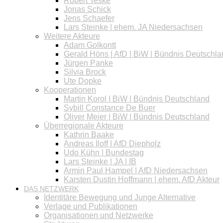
Robert Teske
Jonas Schick
Jens Schaefer
Lars Steinke | ehem. JA Niedersachsen
Weitere Akteure
Adam Golkontt
Gerald Höns | AfD | BiW | Bündnis Deutschl
Jürgen Panke
Silvia Brock
Ute Dopke
Kooperationen
Martin Korol | BiW | Bündnis Deutschland
Sybill Constance De Buer
Oliver Meier | BiW | Bündnis Deutschland
Überregionale Akteure
Kathrin Baake
Andreas Iloff | AfD Diepholz
Udo Kühn | Bundestag
Lars Steinke | JA | IB
Armin Paul Hampel | AfD Niedersachsen
Karsten Dustin Hoffmann | ehem. AfD Akteur
DAS NETZWERK
Identitäre Bewegung und Junge Alternative
Verlage und Publikationen
Organisationen und Netzwerke