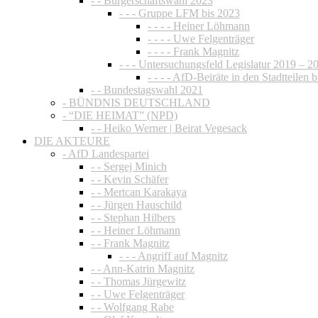
- - Bürgerschaftswahl 2023
- - - Gruppe LFM bis 2023
- - - - Heiner Löhmann
- - - - Uwe Felgenträger
- - - - Frank Magnitz
- - - Untersuchungsfeld Legislatur 2019 – 2
- - - - AfD-Beiräte in den Stadtteilen 
- - Bundestagswahl 2021
- BÜNDNIS DEUTSCHLAND
- “DIE HEIMAT” (NPD)
- - Heiko Werner | Beirat Vegesack
DIE AKTEURE
- AfD Landespartei
- - Sergej Minich
- - Kevin Schäfer
- - Mertcan Karakaya
- - Jürgen Hauschild
- - Stephan Hilbers
- - Heiner Löhmann
- - Frank Magnitz
- - - Angriff auf Magnitz
- - Ann-Katrin Magnitz
- - Thomas Jürgewitz
- - Uwe Felgenträger
- - Wolfgang Rabe