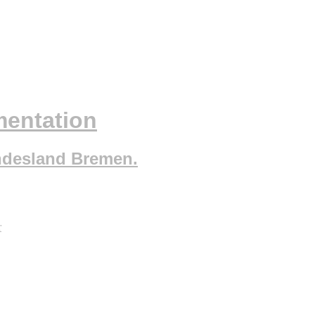
mentation
ndesland Bremen.
r