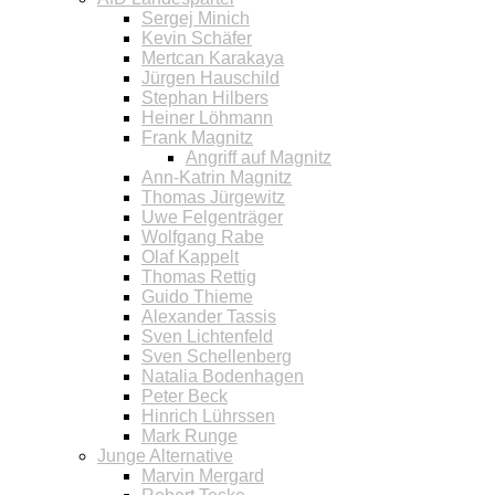
Sergej Minich
Kevin Schäfer
Mertcan Karakaya
Jürgen Hauschild
Stephan Hilbers
Heiner Löhmann
Frank Magnitz
Angriff auf Magnitz
Ann-Katrin Magnitz
Thomas Jürgewitz
Uwe Felgenträger
Wolfgang Rabe
Olaf Kappelt
Thomas Rettig
Guido Thieme
Alexander Tassis
Sven Lichtenfeld
Sven Schellenberg
Natalia Bodenhagen
Peter Beck
Hinrich Lührssen
Mark Runge
Junge Alternative
Marvin Mergard