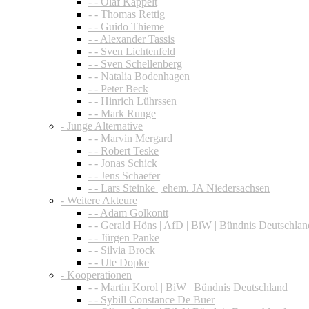
- - Olaf Kappelt
- - Thomas Rettig
- - Guido Thieme
- - Alexander Tassis
- - Sven Lichtenfeld
- - Sven Schellenberg
- - Natalia Bodenhagen
- - Peter Beck
- - Hinrich Lührssen
- - Mark Runge
- Junge Alternative
- - Marvin Mergard
- - Robert Teske
- - Jonas Schick
- - Jens Schaefer
- - Lars Steinke | ehem. JA Niedersachsen
- Weitere Akteure
- - Adam Golkontt
- - Gerald Höns | AfD | BiW | Bündnis Deutschlan
- - Jürgen Panke
- - Silvia Brock
- - Ute Dopke
- Kooperationen
- - Martin Korol | BiW | Bündnis Deutschland
- - Sybill Constance De Buer