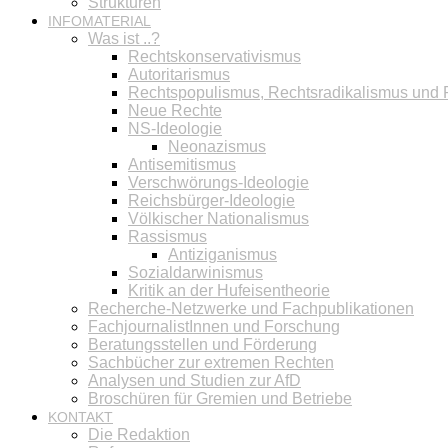
Strukturen
INFOMATERIAL
Was ist ..?
Rechtskonservativismus
Autoritarismus
Rechtspopulismus, Rechtsradikalismus und
Neue Rechte
NS-Ideologie
Neonazismus
Antisemitismus
Verschwörungs-Ideologie
Reichsbürger-Ideologie
Völkischer Nationalismus
Rassismus
Antiziganismus
Sozialdarwinismus
Kritik an der Hufeisentheorie
Recherche-Netzwerke und Fachpublikationen
FachjournalistInnen und Forschung
Beratungsstellen und Förderung
Sachbücher zur extremen Rechten
Analysen und Studien zur AfD
Broschüren für Gremien und Betriebe
KONTAKT
Die Redaktion