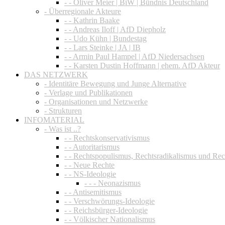
- - Oliver Meier | BiW | Bündnis Deutschland
- Überregionale Akteure
- - Kathrin Baake
- - Andreas Iloff | AfD Diepholz
- - Udo Kühn | Bundestag
- - Lars Steinke | JA | IB
- - Armin Paul Hampel | AfD Niedersachsen
- - Karsten Dustin Hoffmann | ehem. AfD Akteur
DAS NETZWERK
- Identitäre Bewegung und Junge Alternative
- Verlage und Publikationen
- Organisationen und Netzwerke
- Strukturen
INFOMATERIAL
- Was ist ..?
- - Rechtskonservativismus
- - Autoritarismus
- - Rechtspopulismus, Rechtsradikalismus und Re
- - Neue Rechte
- - NS-Ideologie
- - - Neonazismus
- - Antisemitismus
- - Verschwörungs-Ideologie
- - Reichsbürger-Ideologie
- - Völkischer Nationalismus