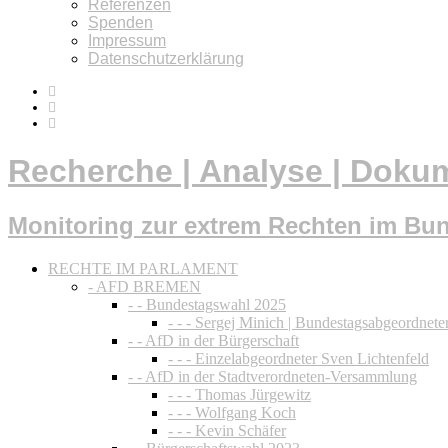
Referenzen
Spenden
Impressum
Datenschutzerklärung
Recherche | Analyse | Doku
Monitoring zur extrem Rechten im Bu
RECHTE IM PARLAMENT
- AFD BREMEN
- - Bundestagswahl 2025
- - - Sergej Minich | Bundestagsabgeordnete
- - AfD in der Bürgerschaft
- - - Einzelabgeordneter Sven Lichtenfeld
- - AfD in der Stadtverordneten-Versammlung
- - - Thomas Jürgewitz
- - - Wolfgang Koch
- - - Kevin Schäfer