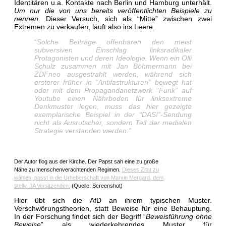
Identitären u.a. Kontakte nach Berlin und Hamburg unterhält.
Um nur die von uns bereits veröffentlichten Beispiele zu
nennen
. Dieser Versuch, sich als “Mitte” zwischen zwei
Extremen zu verkaufen, läuft also ins Leere.
“
Solche Beiträge offenbaren den meist
subversiven Einschlag linksradikaler
Protagonisten und deren Ideologie. Wenn ein Olli
Schulz zusammen mit Jan Böhmermann bei
ZDFneo ausgestrahlt werden, während sich
ersterer früher in “Antifastrukturen” bewegt hat
oder mit dem Propagandanetzwerk “Funk” auf
Youtube einen Nährboden für linksextreme
Denkmuster legen, muss das hier gezeigte
exemplarische Beispiel in der “DAS!”-Sendung
nicht als Ausrutscher, sondern Teil der medialen
Strategie verstanden werden.”
Der Autor flog aus der Kirche. Der Papst sah eine zu große
Nähe zu menschenverachtenden Regimen.
Dieses Zitat zu
wählen, passt in die Urheberschaft von Marvin Mergard, dem
stellv. JA Vorsitzenden.
(Quelle: Screenshot)
Hier übt sich die AfD an ihrem typischen Muster.
Verschwörungstheorien, statt Beweise für eine Behauptung.
In der Forschung findet sich der Begriff “
Beweisführung ohne
Beweise
” als wiederkehrendes Muster für