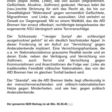
innen (
Bspw. Antifa, Linke
), wie von außen (
MigrantInnen,
Geflüchtete, Muslime, JüdInnen
) gedeutet. Hieraus leitet die
(neu-)rechte Strömung für sich das Recht ab, bis hin zur
Gewalttätigkeit “Widerstand” gegen vermeintlich Geflüchtete,
MigrantInnen und Linke, etc. auszuüben. Und verkehrt so
Gewalt zur Gegengewalt. Mit so einem Weltbild, das die
AfD
Bremen
hier erneut offenbart, rechtfertigte beispielsweise der
sogenannte
NSU
ideologisch seine Terroranschläge.
Der Schlusssatz “”
riesiger Sumpf der schleunigst
ausgetrocknet gehört
” ist ein deutlich faschistoider Appel. In
dieser Forderung ist ein Aufruf zur “Vernichtung” gegen
Andersdenkende impliziert. Eine Vernichtungsphantasie, die
u.a. im Nationalsozialismus grausame Realität wurde und an
deren Ende, neben der Verfolgung und Vernichtung von
JüdInnen, auch Terror und Vernichtung gegen
KommunistInnen und AnarchistInnen die Folge war. Linke als
traditionelles Feindbild völkischer Nationalisten, das von der
AfD Bremen hier im gleichen Tonfall bedient wird.
Der “
Skandal
”, wie die AfD Bremen titelte, liegt offenkundig in
der menschenverachtenden und völkisch-nationalistischen
Hetze gegen Minderheiten, und wie hier, gegen politisch
Andersdenkende.
Der genannte NDR Beitrag ist ab Min. 00.30.45
hier