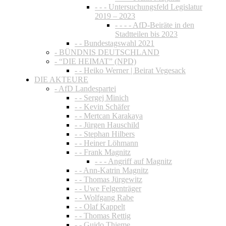
- - - Untersuchungsfeld Legislatur
2019 – 2023
- - - - AfD-Beiräte in den
Stadtteilen bis 2023
- - Bundestagswahl 2021
- BÜNDNIS DEUTSCHLAND
- “DIE HEIMAT” (NPD)
- - Heiko Werner | Beirat Vegesack
DIE AKTEURE
- AfD Landespartei
- - Sergej Minich
- - Kevin Schäfer
- - Mertcan Karakaya
- - Jürgen Hauschild
- - Stephan Hilbers
- - Heiner Löhmann
- - Frank Magnitz
- - - Angriff auf Magnitz
- - Ann-Katrin Magnitz
- - Thomas Jürgewitz
- - Uwe Felgenträger
- - Wolfgang Rabe
- - Olaf Kappelt
- - Thomas Rettig
- - Guido Thieme