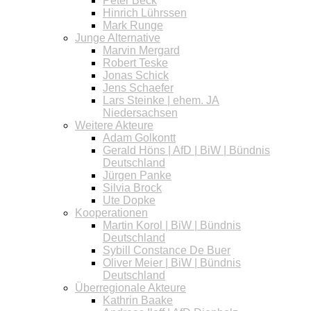
Peter Beck
Hinrich Lührssen
Mark Runge
Junge Alternative
Marvin Mergard
Robert Teske
Jonas Schick
Jens Schaefer
Lars Steinke | ehem. JA
Niedersachsen
Weitere Akteure
Adam Golkontt
Gerald Höns | AfD | BiW | Bündnis
Deutschland
Jürgen Panke
Silvia Brock
Ute Dopke
Kooperationen
Martin Korol | BiW | Bündnis
Deutschland
Sybill Constance De Buer
Oliver Meier | BiW | Bündnis
Deutschland
Überregionale Akteure
Kathrin Baake