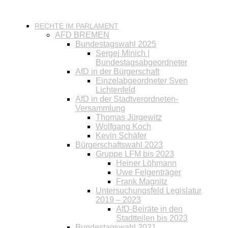
RECHTE IM PARLAMENT
AFD BREMEN
Bundestagswahl 2025
Sergej Minich |
Bundestagsabgeordneter
AfD in der Bürgerschaft
Einzelabgeordneter Sven
Lichtenfeld
AfD in der Stadtverordneten-
Versammlung
Thomas Jürgewitz
Wolfgang Koch
Kevin Schäfer
Bürgerschaftswahl 2023
Gruppe LFM bis 2023
Heiner Löhmann
Uwe Felgenträger
Frank Magnitz
Untersuchungsfeld Legislatur
2019 – 2023
AfD-Beiräte in den
Stadtteilen bis 2023
Bundestagswahl 2021