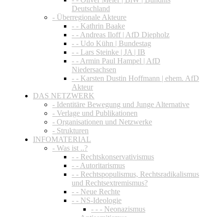
Deutschland
- Überregionale Akteure
- - Kathrin Baake
- - Andreas Iloff | AfD Diepholz
- - Udo Kühn | Bundestag
- - Lars Steinke | JA | IB
- - Armin Paul Hampel | AfD
Niedersachsen
- - Karsten Dustin Hoffmann | ehem. AfD
Akteur
DAS NETZWERK
- Identitäre Bewegung und Junge Alternative
- Verlage und Publikationen
- Organisationen und Netzwerke
- Strukturen
INFOMATERIAL
- Was ist ..?
- - Rechtskonservativismus
- - Autoritarismus
- - Rechtspopulismus, Rechtsradikalismus
und Rechtsextremismus?
- - Neue Rechte
- - NS-Ideologie
- - - Neonazismus