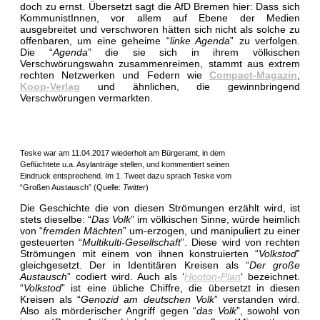
doch zu ernst. Übersetzt sagt die AfD Bremen hier: Dass sich
KommunistInnen, vor allem auf Ebene der Medien
ausgebreitet und verschworen hätten sich nicht als solche zu
offenbaren, um eine geheime “
linke Agenda
” zu verfolgen.
Die “
Agenda
” die sie sich in ihrem völkischen
Verschwörungswahn zusammenreimen, stammt aus extrem
rechten Netzwerken und Federn wie
Compact-Magazin
,
Koop-Verlag
und ähnlichen, die gewinnbringend
Verschwörungen vermarkten.
Teske war am 11.04.2017 wiederholt am Bürgeramt, in dem
Geflüchtete u.a. Asylanträge stellen, und kommentiert seinen
Eindruck entsprechend. Im 1. Tweet dazu sprach Teske vom
“Großen Austausch” (Quelle:
Twitter
)
Die Geschichte die von diesen Strömungen erzählt wird, ist
stets dieselbe: “
Das Volk
” im völkischen Sinne, würde heimlich
von “
fremden Mächten
” um-erzogen, und manipuliert zu einer
gesteuerten “
Multikulti-Gesellschaft
”. Diese wird von rechten
Strömungen mit einem von ihnen konstruierten “
Volkstod
”
gleichgesetzt. Der in Identitären Kreisen als “
Der große
Austausch
” codiert wird. Auch als ‘
Hooton-Plan
‘ bezeichnet.
“
Volkstod
” ist eine übliche Chiffre, die übersetzt in diesen
Kreisen als “
Genozid am deutschen Volk
” verstanden wird.
Also als mörderischer Angriff gegen “
das Volk
”, sowohl von