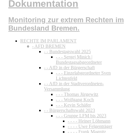
Dokumentation
Monitoring zur extrem Rechten im
Bundesland Bremen.
RECHTE IM PARLAMENT
- AFD BREMEN
- - Bundestagswahl 2025
- - - Sergej Minich |
Bundestagsabgeordneter
- - AfD in der Bürgerschaft
- - - Einzelabgeordneter Sven
Lichtenfeld
- - AfD in der Stadtverordneten-
Versammlung
- - - Thomas Jürgewitz
- - - Wolfgang Koch
- - - Kevin Schäfer
- - Bürgerschaftswahl 2023
- - - Gruppe LFM bis 2023
- - - - Heiner Löhmann
- - - - Uwe Felgenträger
- - - - Frank Magnitz