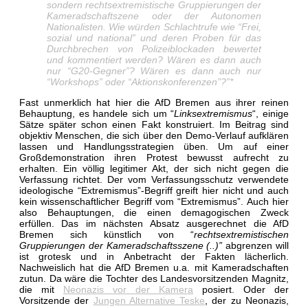
sondern rechtsextremistische Gruppierungen der
Kameradschaftszene oder der Autonomen
Nationalisten. Wie würden Schlachtrufe wie “Frei,
sozial und national” und deren Proben für das
Durchbrechen von Polizeiblockaden bewertet
und kommentiert werden? Wären es dann auch
nur “G20-Gegner”? Wären es dann auch nur
“Workshops” oder “Aktionskonferenzen”?”*
Fast unmerklich hat hier die AfD Bremen aus ihrer reinen
Behauptung, es handele sich um “
Linksextremismus
“, einige
Sätze später schon einen Fakt konstruiert. Im Beitrag sind
objektiv Menschen, die sich über den Demo-Verlauf aufklären
lassen und Handlungsstrategien üben. Um auf einer
Großdemonstration ihren Protest bewusst aufrecht zu
erhalten. Ein völlig legitimer Akt, der sich nicht gegen die
Verfassung richtet. Der vom Verfassungsschutz verwendete
ideologische “Extremismus”-Begriff greift hier nicht und auch
kein wissenschaftlicher Begriff vom “Extremismus”. Auch hier
also Behauptungen, die einen demagogischen Zweck
erfüllen. Das im nächsten Absatz ausgerechnet die AfD
Bremen sich künstlich von “
rechtsextremistischen
Gruppierungen der Kameradschaftsszene (..)”
abgrenzen will
ist grotesk und in Anbetracht der Fakten lächerlich.
Nachweislich hat die AfD Bremen u.a. mit Kameradschaften
zutun. Da wäre die Tochter des Landesvorsitzenden Magnitz,
die mit
Neonazis vor der Kamera
posiert. Oder der
Vorsitzende der
Jungen Alternative Teske
, der zu Neonazis,