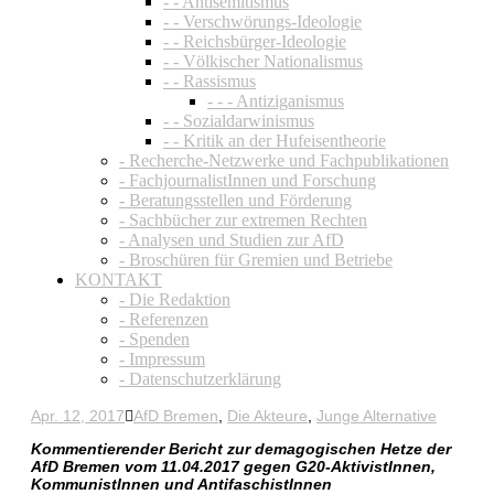
- - Antisemitismus
- - Verschwörungs-Ideologie
- - Reichsbürger-Ideologie
- - Völkischer Nationalismus
- - Rassismus
- - - Antiziganismus
- - Sozialdarwinismus
- - Kritik an der Hufeisentheorie
- Recherche-Netzwerke und Fachpublikationen
- FachjournalistInnen und Forschung
- Beratungsstellen und Förderung
- Sachbücher zur extremen Rechten
- Analysen und Studien zur AfD
- Broschüren für Gremien und Betriebe
KONTAKT
- Die Redaktion
- Referenzen
- Spenden
- Impressum
- Datenschutzerklärung
Apr. 12, 2017
AfD Bremen
,
Die Akteure
,
Junge Alternative
Kommentierender Bericht zur demagogischen Hetze der
AfD Bremen vom 11.04.2017 gegen G20-AktivistInnen,
KommunistInnen und AntifaschistInnen