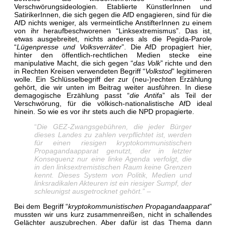
Verschwörungsideologien. Etablierte KünstlerInnen und
SatirikerInnen, die sich gegen die AfD engagieren, sind für die
AfD nichts weniger, als vermeintliche AnstifterInnen zu einem
von ihr heraufbeschworenen “Linksextremismus”. Das ist,
etwas ausgebreitet, nichts anderes als die Pegida-Parole
“
Lügenpresse und Volksverräter
”. Die AfD propagiert hier,
hinter den öffentlich-rechtlichen Medien stecke eine
manipulative Macht, die sich gegen “
das Volk
” richte und den
in Rechten Kreisen verwendeten Begriff “
Volkstod
” legitimeren
wolle. Ein Schlüsselbegriff der zur (neu-)rechten Erzählung
gehört, die wir unten im Beitrag weiter ausführen. In diese
demagogische Erzählung passt “
die Antifa
” als Teil der
Verschwörung, für die völkisch-nationalistische AfD ideal
hinein. So wie es vor ihr stets auch die NPD propagierte.
“
Die GEZ-Zwangsgebühren, die jeder Bürger
dieses Landes zu zahlen verpflichtet ist, werden
für einen riesigen kryptokommunistischen
Propagandaapparat genutzt, der in letzter
Konsequenz nur eine linke Agenda verfolgt, die
in den linksextremistischen Raum keine Grenzen
kennt. Dieses System von Politik, Medien und
linksradikalen Akteuren ist ein riesiger Sumpf, der
schleunigst ausgetrocknet gehört.” –
Bei dem Begriff “
kryptokommunistischen Propagandaapparat
”
mussten wir uns kurz zusammenreißen, nicht in schallendes
Gelächter auszubrechen. Aber dafür ist das Thema dann