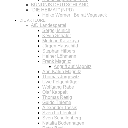
BÜNDNIS DEUTSCHLAND
“DIE HEIMAT” (NPD)
Heiko Werner | Beirat Vegesack
DIE AKTEURE
AfD Landespartei
Sergej Minich
Kevin Schäfer
Mertcan Karakaya
Jürgen Hauschild
Stephan Hilbers
Heiner Löhmann
Frank Magnitz
Angriff auf Magnitz
Ann-Katrin Magnitz
Thomas Jürgewitz
Uwe Felgenträger
Wolfgang Rabe
Olaf Kappelt
Thomas Rettig
Guido Thieme
Alexander Tassis
Sven Lichtenfeld
Sven Schellenberg
Natalia Bodenhagen