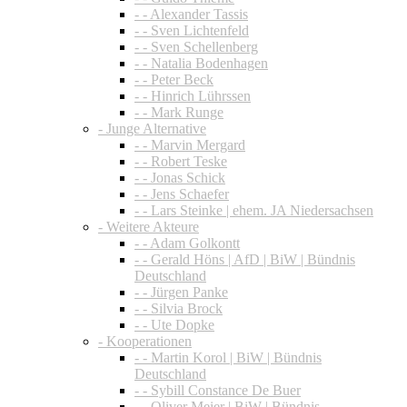
- - Alexander Tassis
- - Sven Lichtenfeld
- - Sven Schellenberg
- - Natalia Bodenhagen
- - Peter Beck
- - Hinrich Lührssen
- - Mark Runge
- Junge Alternative
- - Marvin Mergard
- - Robert Teske
- - Jonas Schick
- - Jens Schaefer
- - Lars Steinke | ehem. JA Niedersachsen
- Weitere Akteure
- - Adam Golkontt
- - Gerald Höns | AfD | BiW | Bündnis
Deutschland
- - Jürgen Panke
- - Silvia Brock
- - Ute Dopke
- Kooperationen
- - Martin Korol | BiW | Bündnis
Deutschland
- - Sybill Constance De Buer
- - Oliver Meier | BiW | Bündnis