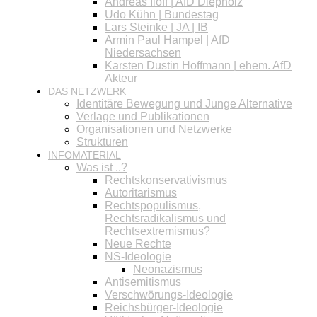
Andreas Iloff | AfD Diepholz
Udo Kühn | Bundestag
Lars Steinke | JA | IB
Armin Paul Hampel | AfD
Niedersachsen
Karsten Dustin Hoffmann | ehem. AfD
Akteur
DAS NETZWERK
Identitäre Bewegung und Junge Alternative
Verlage und Publikationen
Organisationen und Netzwerke
Strukturen
INFOMATERIAL
Was ist ..?
Rechtskonservativismus
Autoritarismus
Rechtspopulismus,
Rechtsradikalismus und
Rechtsextremismus?
Neue Rechte
NS-Ideologie
Neonazismus
Antisemitismus
Verschwörungs-Ideologie
Reichsbürger-Ideologie