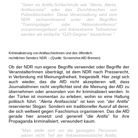
“
Seien es Antifa-Schlachtrufe wie “Alerta, Alerta,
Antifascista!” oder das Durchbrechen von
Polizeiblockaden. Diese Veranstaltung wird vom
NDR verharmlosend unter den Begriffen
“Trainingslager” oder “Aktionskonferenz”
zusammengefasst und linksextreme Teilnehmer
werden als einfache “G20-Gegner” bezeichnet.”
Kriminalisierung von AntifaschistInnen und des öffentlich-
rechtlichen Senders NDR – (Quelle: Screenshot AfD Bremen)
Ob der NDR nun eigene Begriffe verwendet oder Begriffe der
VeranstalterInnen überträgt, ist dem NDR nach Presserecht,
in Verbindung mit Meinungsfreiheit, freigestellt. Hier zeigt sich
auch wieder, das die AfD nicht akzeptieren will, dass
JournalistInnen nicht verpflichtet sind die Meinung der AfD zu
übernehmen oder ansonsten von ihr kriminalisiert werden. In
der Türkei ist momentan zu erleben, wohin so eine Haltung
politisch führt. “
Alerta Antifascista
” ist kein von “
der Antifa
”
reservierter Slogan. Sondern ein traditioneller Ausruf all derer,
die sich weltweit gegen Faschismus organisieren. Das die AfD
gerade hier ansetzt und generell “
die Antifa
” für ihre
Propaganda kriminalisiert, verwundert kaum.
“
Man stelle sich vor die gezeigten Personen
wären nicht Teil der linksextremistische Antifa,