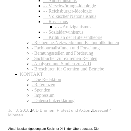
- - Antisemitismus
- - Verschwörungs-Ideologie
- - Reichsbürger-Ideologie
- - Völkischer Nationalismus
- - Rassismus
- - - Antiziganismus
- - Sozialdarwinismus
- - Kritik an der Hufeisentheorie
- Recherche-Netzwerke und Fachpublikationen
- FachjournalistInnen und Forschung
- Beratungsstellen und Förderung
- Sachbücher zur extremen Rechten
- Analysen und Studien zur AfD
- Broschüren für Gremien und Betriebe
KONTAKT
- Die Redaktion
- Referenzen
- Spenden
- Impressum
- Datenschutzerklärung
Juli 3, 2018
AfD Bremen
,
Protest und Aktion
Lesezeit 4
Minuten
Abschlusskundgebung am Speicher XI in der Überseestadt. Die