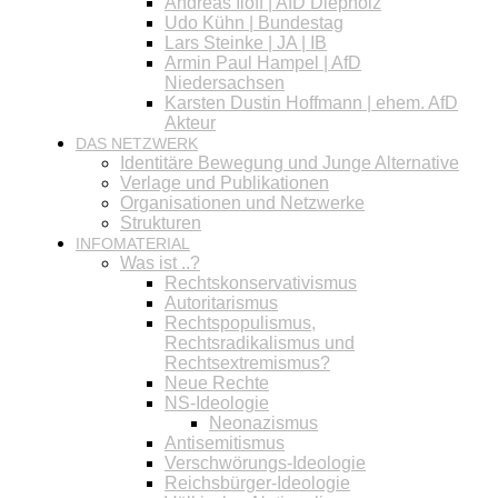
Andreas Iloff | AfD Diepholz
Udo Kühn | Bundestag
Lars Steinke | JA | IB
Armin Paul Hampel | AfD
Niedersachsen
Karsten Dustin Hoffmann | ehem. AfD
Akteur
DAS NETZWERK
Identitäre Bewegung und Junge Alternative
Verlage und Publikationen
Organisationen und Netzwerke
Strukturen
INFOMATERIAL
Was ist ..?
Rechtskonservativismus
Autoritarismus
Rechtspopulismus,
Rechtsradikalismus und
Rechtsextremismus?
Neue Rechte
NS-Ideologie
Neonazismus
Antisemitismus
Verschwörungs-Ideologie
Reichsbürger-Ideologie