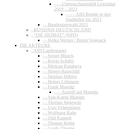
- - - Untersuchungsfeld Legislatur
2019 – 2023
- - - - AfD-Beiräte in den
Stadtteilen bis 2023
- - Bundestagswahl 2021
- BÜNDNIS DEUTSCHLAND
- “DIE HEIMAT” (NPD)
- - Heiko Werner | Beirat Vegesack
DIE AKTEURE
- AfD Landespartei
- - Sergej Minich
- - Kevin Schäfer
- - Mertcan Karakaya
- - Jürgen Hauschild
- - Stephan Hilbers
- - Heiner Löhmann
- - Frank Magnitz
- - - Angriff auf Magnitz
- - Ann-Katrin Magnitz
- - Thomas Jürgewitz
- - Uwe Felgenträger
- - Wolfgang Rabe
- - Olaf Kappelt
- - Thomas Rettig
- - Guido Thieme