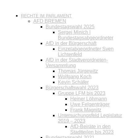
RECHTE IM PARLAMENT
AFD BREMEN
Bundestagswahl 2025
Sergej Minich |
Bundestagsabgeordneter
AfD in der Bürgerschaft
Einzelabgeordneter Sven
Lichtenfeld
AfD in der Stadtverordneten-
Versammlung
Thomas Jürgewitz
Wolfgang Koch
Kevin Schäfer
Bürgerschaftswahl 2023
Gruppe LFM bis 2023
Heiner Löhmann
Uwe Felgenträger
Frank Magnitz
Untersuchungsfeld Legislatur
2019 – 2023
AfD-Beiräte in den
Stadtteilen bis 2023
Bundestagswahl 2021