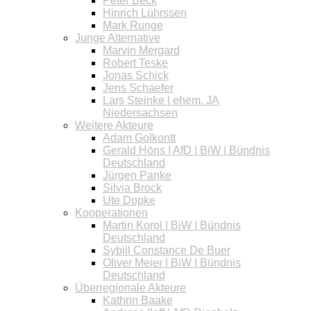
Peter Beck
Hinrich Lührssen
Mark Runge
Junge Alternative
Marvin Mergard
Robert Teske
Jonas Schick
Jens Schaefer
Lars Steinke | ehem. JA
Niedersachsen
Weitere Akteure
Adam Golkontt
Gerald Höns | AfD | BiW | Bündnis
Deutschland
Jürgen Panke
Silvia Brock
Ute Dopke
Kooperationen
Martin Korol | BiW | Bündnis
Deutschland
Sybill Constance De Buer
Oliver Meier | BiW | Bündnis
Deutschland
Überregionale Akteure
Kathrin Baake