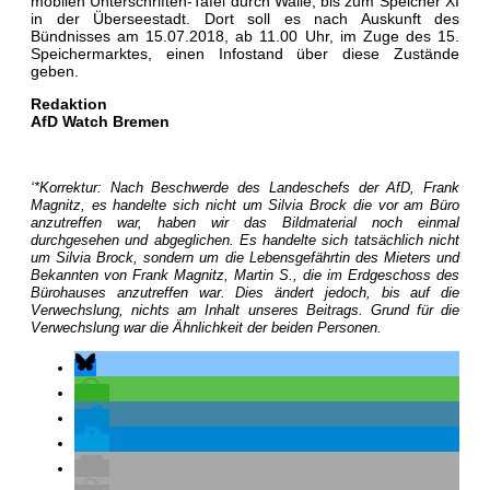
mobilen Unterschriften-Tafel durch Walle, bis zum Speicher XI
in der Überseestadt. Dort soll es nach Auskunft des
Bündnisses am 15.07.2018, ab 11.00 Uhr, im Zuge des 15.
Speichermarktes, einen Infostand über diese Zustände
geben.
Redaktion
AfD Watch Bremen
‘*Korrektur: Nach Beschwerde des Landeschefs der AfD, Frank
Magnitz, es handelte sich nicht um Silvia Brock die vor am Büro
anzutreffen war, haben wir das Bildmaterial noch einmal
durchgesehen und abgeglichen. Es handelte sich tatsächlich nicht
um Silvia Brock, sondern um die Lebensgefährtin des Mieters und
Bekannten von Frank Magnitz, Martin S., die im Erdgeschoss des
Bürohauses anzutreffen war. Dies ändert jedoch, bis auf die
Verwechslung, nichts am Inhalt unseres Beitrags. Grund für die
Verwechslung war die Ähnlichkeit der beiden Personen.