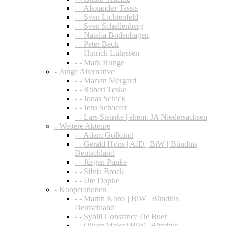
- - Alexander Tassis
- - Sven Lichtenfeld
- - Sven Schellenberg
- - Natalia Bodenhagen
- - Peter Beck
- - Hinrich Lührssen
- - Mark Runge
- Junge Alternative
- - Marvin Mergard
- - Robert Teske
- - Jonas Schick
- - Jens Schaefer
- - Lars Steinke | ehem. JA Niedersachsen
- Weitere Akteure
- - Adam Golkontt
- - Gerald Höns | AfD | BiW | Bündnis
Deutschland
- - Jürgen Panke
- - Silvia Brock
- - Ute Dopke
- Kooperationen
- - Martin Korol | BiW | Bündnis
Deutschland
- - Sybill Constance De Buer
- - Oliver Meier | BiW | Bündnis