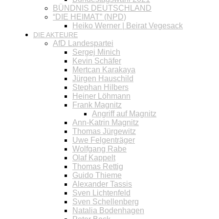
BÜNDNIS DEUTSCHLAND
“DIE HEIMAT” (NPD)
Heiko Werner | Beirat Vegesack
DIE AKTEURE
AfD Landespartei
Sergej Minich
Kevin Schäfer
Mertcan Karakaya
Jürgen Hauschild
Stephan Hilbers
Heiner Löhmann
Frank Magnitz
Angriff auf Magnitz
Ann-Katrin Magnitz
Thomas Jürgewitz
Uwe Felgenträger
Wolfgang Rabe
Olaf Kappelt
Thomas Rettig
Guido Thieme
Alexander Tassis
Sven Lichtenfeld
Sven Schellenberg
Natalia Bodenhagen