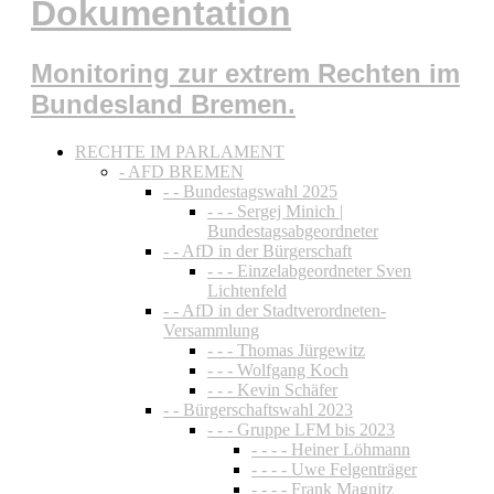
Dokumentation
Monitoring zur extrem Rechten im
Bundesland Bremen.
RECHTE IM PARLAMENT
- AFD BREMEN
- - Bundestagswahl 2025
- - - Sergej Minich |
Bundestagsabgeordneter
- - AfD in der Bürgerschaft
- - - Einzelabgeordneter Sven
Lichtenfeld
- - AfD in der Stadtverordneten-
Versammlung
- - - Thomas Jürgewitz
- - - Wolfgang Koch
- - - Kevin Schäfer
- - Bürgerschaftswahl 2023
- - - Gruppe LFM bis 2023
- - - - Heiner Löhmann
- - - - Uwe Felgenträger
- - - - Frank Magnitz