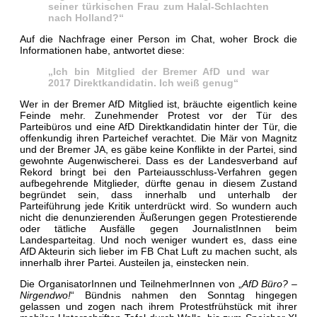
seiner türkischen Frau zum Halal-Schlachten
nach Holland?“
Auf die Nachfrage einer Person im Chat, woher Brock die
Informationen habe, antwortet diese:
„Ich bin Mitglied der Bremer AfD und war
2017 Direktkandidatin. Ich weiß genug“
Wer in der Bremer AfD Mitglied ist, bräuchte eigentlich keine
Feinde mehr. Zunehmender Protest vor der Tür des
Parteibüros und eine AfD Direktkandidatin hinter der Tür, die
offenkundig ihren Parteichef verachtet. Die Mär von Magnitz
und der Bremer JA, es gäbe keine Konflikte in der Partei, sind
gewohnte Augenwischerei. Dass es der Landesverband auf
Rekord bringt bei den Parteiausschluss-Verfahren
gegen
aufbegehrende Mitglieder, dürfte genau in diesem Zustand
begründet sein, dass innerhalb und unterhalb der
Parteiführung jede Kritik unterdrückt wird. So wundern auch
nicht die denunzierenden Äußerungen gegen Protestierende
oder tätliche Ausfälle gegen JournalistInnen beim
Landesparteitag. Und noch weniger wundert es, dass eine
AfD Akteurin sich lieber im FB Chat Luft zu machen sucht, als
innerhalb ihrer Partei. Austeilen ja, einstecken nein.
Die OrganisatorInnen und TeilnehmerInnen von „
AfD Büro? –
Nirgendwo!
“ Bündnis nahmen den Sonntag hingegen
gelassen und zogen nach ihrem Protestfrühstück mit ihrer