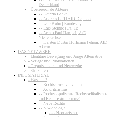
Deutschland
- Überregionale Akteure
- - Kathrin Baake
- - Andreas Iloff | AfD Diepholz
- - Udo Kühn | Bundestag
- - Lars Steinke | JA | IB
- - Armin Paul Hampel | AfD
Niedersachsen
- - Karsten Dustin Hoffmann | ehem. AfD
Akteur
DAS NETZWERK
- Identitäre Bewegung und Junge Alternative
- Verlage und Publikationen
- Organisationen und Netzwerke
- Strukturen
INFOMATERIAL
- Was ist ..?
- - Rechtskonservativismus
- - Autoritarismus
- - Rechtspopulismus, Rechtsradikalismus
und Rechtsextremismus?
- - Neue Rechte
- - NS-Ideologie
- - - Neonazismus