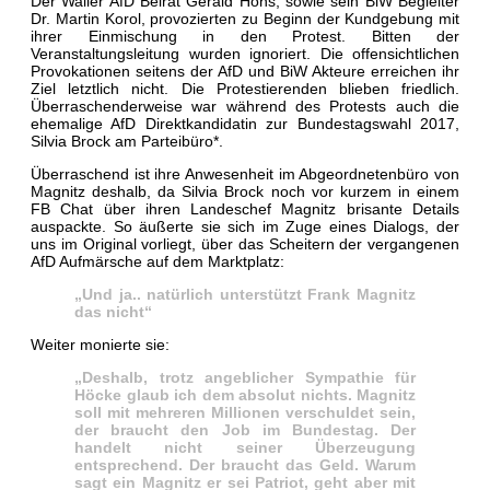
Der Waller AfD Beirat Gerald Höns, sowie sein BiW Begleiter
Dr. Martin Korol, provozierten zu Beginn der Kundgebung mit
ihrer Einmischung in den Protest. Bitten der
Veranstaltungsleitung wurden ignoriert. Die offensichtlichen
Provokationen seitens der AfD und BiW Akteure erreichen ihr
Ziel letztlich nicht. Die Protestierenden blieben friedlich.
Überraschenderweise war während des Protests auch die
ehemalige AfD Direktkandidatin zur Bundestagswahl 2017,
Silvia Brock am Parteibüro*.
Überraschend ist ihre Anwesenheit im Abgeordnetenbüro von
Magnitz deshalb, da Silvia Brock noch vor kurzem in einem
FB Chat über ihren Landeschef Magnitz brisante Details
auspackte. So äußerte sie sich im Zuge eines Dialogs, der
uns im Original vorliegt, über das Scheitern der vergangenen
AfD Aufmärsche auf dem Marktplatz:
„Und ja.. natürlich unterstützt Frank Magnitz
das nicht“
Weiter monierte sie:
„Deshalb, trotz angeblicher Sympathie für
Höcke glaub ich dem absolut nichts. Magnitz
soll mit mehreren Millionen verschuldet sein,
der braucht den Job im Bundestag. Der
handelt nicht seiner Überzeugung
entsprechend. Der braucht das Geld. Warum
sagt ein Magnitz er sei Patriot, geht aber mit