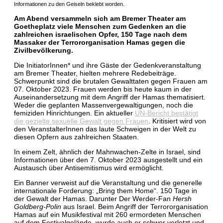
Informationen zu den Geiseln beklebt worden.
Am Abend versammeln sich am Bremer Theater am
Goetheplatz viele Menschen zum Gedenken an die
zahlreichen israelischen Opfer, 150 Tage nach dem
Massaker der Terrororganisation Hamas gegen die
Zivilbevölkerung.
Die InitiatorInnen* und ihre Gäste der Gedenkveranstaltung
am Bremer Theater, hielten mehrere Redebeiträge.
Schwerpunkt sind die brutalen Gewalttaten gegen Frauen am
07. Oktober 2023. Frauen werden bis heute kaum in der
Auseinandersetzung mit dem Angriff der Hamas thematisiert.
Weder die geplanten Massenvergewaltigungen, noch die
femiziden Hinrichtungen. Ein aktueller
UN-Bericht bestätigt
die gezielte sexuelle Gewalt gegen Frauen
. Kritisiert wird von
den VeranstalterInnen das laute Schweigen in der Welt zu
diesen Opfern aus zahlreichen Staaten.
In einem Zelt, ähnlich der Mahnwachen-Zelte in Israel, sind
Informationen über den 7. Oktober 2023 ausgestellt und ein
Austausch über Antisemitismus wird ermöglicht.
Ein Banner verweist auf die Veranstaltung und die generelle
internationale Forderung: „Bring them Home“. 150 Tage in
der Gewalt der Hamas. Darunter Der Werder-Fan
Hersh
Goldberg-Polin
aus Israel. Beim Angriff der Terrororganisation
Hamas auf ein Musikfestival mit 260 ermordeten Menschen
auf dem Festivalgelände, wurde auch er schwer verletzt und