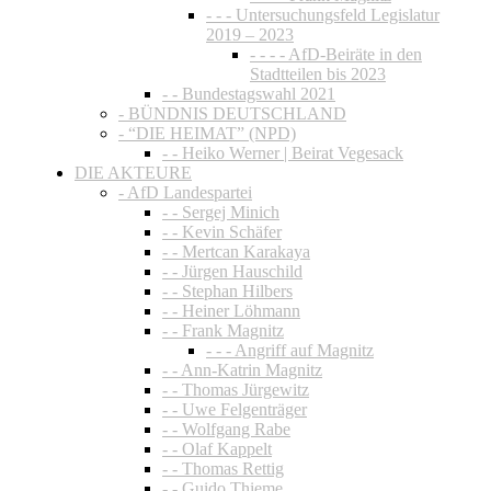
- - - Untersuchungsfeld Legislatur
2019 – 2023
- - - - AfD-Beiräte in den
Stadtteilen bis 2023
- - Bundestagswahl 2021
- BÜNDNIS DEUTSCHLAND
- “DIE HEIMAT” (NPD)
- - Heiko Werner | Beirat Vegesack
DIE AKTEURE
- AfD Landespartei
- - Sergej Minich
- - Kevin Schäfer
- - Mertcan Karakaya
- - Jürgen Hauschild
- - Stephan Hilbers
- - Heiner Löhmann
- - Frank Magnitz
- - - Angriff auf Magnitz
- - Ann-Katrin Magnitz
- - Thomas Jürgewitz
- - Uwe Felgenträger
- - Wolfgang Rabe
- - Olaf Kappelt
- - Thomas Rettig
- - Guido Thieme