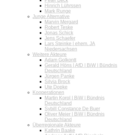
Peter Beck
Hinrich Lührssen
Mark Runge
Junge Alternative
Marvin Mergard
Robert Teske
Jonas Schick
Jens Schaefer
Lars Steinke | ehem. JA
Niedersachsen
Weitere Akteure
Adam Golkontt
Gerald Höns | AfD | BiW | Bündnis
Deutschland
Jürgen Panke
Silvia Brock
Ute Dopke
Kooperationen
Martin Korol | BiW | Bündnis
Deutschland
Sybill Constance De Buer
Oliver Meier | BiW | Bündnis
Deutschland
Überregionale Akteure
Kathrin Baake