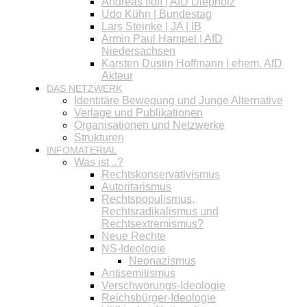
Andreas Iloff | AfD Diepholz
Udo Kühn | Bundestag
Lars Steinke | JA | IB
Armin Paul Hampel | AfD
Niedersachsen
Karsten Dustin Hoffmann | ehem. AfD
Akteur
DAS NETZWERK
Identitäre Bewegung und Junge Alternative
Verlage und Publikationen
Organisationen und Netzwerke
Strukturen
INFOMATERIAL
Was ist ..?
Rechtskonservativismus
Autoritarismus
Rechtspopulismus,
Rechtsradikalismus und
Rechtsextremismus?
Neue Rechte
NS-Ideologie
Neonazismus
Antisemitismus
Verschwörungs-Ideologie
Reichsbürger-Ideologie