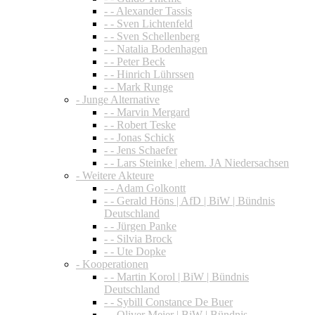
- - Alexander Tassis
- - Sven Lichtenfeld
- - Sven Schellenberg
- - Natalia Bodenhagen
- - Peter Beck
- - Hinrich Lührssen
- - Mark Runge
- Junge Alternative
- - Marvin Mergard
- - Robert Teske
- - Jonas Schick
- - Jens Schaefer
- - Lars Steinke | ehem. JA Niedersachsen
- Weitere Akteure
- - Adam Golkontt
- - Gerald Höns | AfD | BiW | Bündnis
Deutschland
- - Jürgen Panke
- - Silvia Brock
- - Ute Dopke
- Kooperationen
- - Martin Korol | BiW | Bündnis
Deutschland
- - Sybill Constance De Buer
- - Oliver Meier | BiW | Bündnis