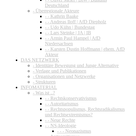
Deutschland
- Überregionale Akteure
- - Kathrin Baake
- - Andreas Iloff | AfD Diepholz
- - Udo Kühn | Bundestag
- - Lars Steinke | JA | IB
- - Armin Paul Hampel | AfD
Niedersachsen
- - Karsten Dustin Hoffmann | ehem. AfD
Akteur
DAS NETZWERK
- Identitäre Bewegung und Junge Alternative
- Verlage und Publikationen
- Organisationen und Netzwerke
- Strukturen
INFOMATERIAL
- Was ist ..?
- - Rechtskonservativismus
- - Autoritarismus
- - Rechtspopulismus, Rechtsradikalismus
und Rechtsextremismus?
- - Neue Rechte
- - NS-Ideologie
- - - Neonazismus