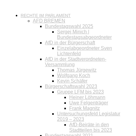
RECHTE IM PARLAMENT
AFD BREMEN
Bundestagswahl 2025
Sergej Minich |
Bundestagsabgeordneter
AfD in der Bürgerschaft
Einzelabgeordneter Sven
Lichtenfeld
AfD in der Stadtverordneten-
Versammlung
Thomas Jürgewitz
Wolfgang Koch
Kevin Schäfer
Bürgerschaftswahl 2023
Gruppe LFM bis 2023
Heiner Löhmann
Uwe Felgenträger
Frank Magnitz
Untersuchungsfeld Legislatur
2019 – 2023
AfD-Beiräte in den
Stadtteilen bis 2023
Bundestagswahl 2021