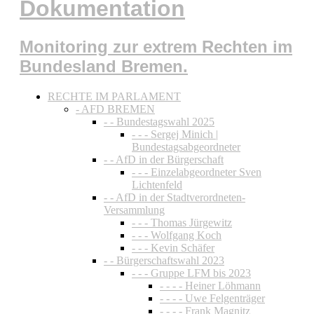
Dokumentation
Monitoring zur extrem Rechten im
Bundesland Bremen.
RECHTE IM PARLAMENT
- AFD BREMEN
- - Bundestagswahl 2025
- - - Sergej Minich |
Bundestagsabgeordneter
- - AfD in der Bürgerschaft
- - - Einzelabgeordneter Sven
Lichtenfeld
- - AfD in der Stadtverordneten-
Versammlung
- - - Thomas Jürgewitz
- - - Wolfgang Koch
- - - Kevin Schäfer
- - Bürgerschaftswahl 2023
- - - Gruppe LFM bis 2023
- - - - Heiner Löhmann
- - - - Uwe Felgenträger
- - - - Frank Magnitz