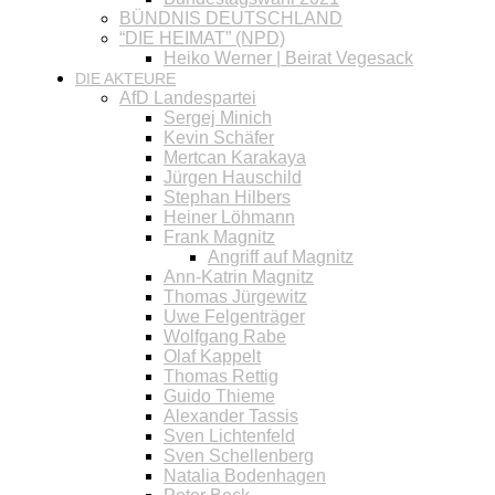
BÜNDNIS DEUTSCHLAND
“DIE HEIMAT” (NPD)
Heiko Werner | Beirat Vegesack
DIE AKTEURE
AfD Landespartei
Sergej Minich
Kevin Schäfer
Mertcan Karakaya
Jürgen Hauschild
Stephan Hilbers
Heiner Löhmann
Frank Magnitz
Angriff auf Magnitz
Ann-Katrin Magnitz
Thomas Jürgewitz
Uwe Felgenträger
Wolfgang Rabe
Olaf Kappelt
Thomas Rettig
Guido Thieme
Alexander Tassis
Sven Lichtenfeld
Sven Schellenberg
Natalia Bodenhagen