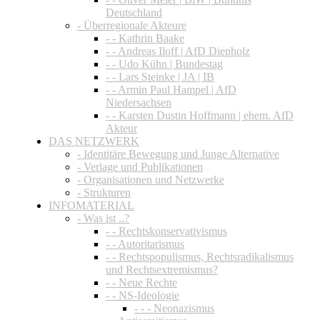
Deutschland
- Überregionale Akteure
- - Kathrin Baake
- - Andreas Iloff | AfD Diepholz
- - Udo Kühn | Bundestag
- - Lars Steinke | JA | IB
- - Armin Paul Hampel | AfD
Niedersachsen
- - Karsten Dustin Hoffmann | ehem. AfD
Akteur
DAS NETZWERK
- Identitäre Bewegung und Junge Alternative
- Verlage und Publikationen
- Organisationen und Netzwerke
- Strukturen
INFOMATERIAL
- Was ist ..?
- - Rechtskonservativismus
- - Autoritarismus
- - Rechtspopulismus, Rechtsradikalismus
und Rechtsextremismus?
- - Neue Rechte
- - NS-Ideologie
- - - Neonazismus