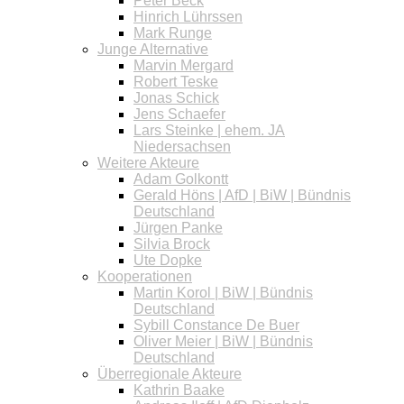
Peter Beck
Hinrich Lührssen
Mark Runge
Junge Alternative
Marvin Mergard
Robert Teske
Jonas Schick
Jens Schaefer
Lars Steinke | ehem. JA
Niedersachsen
Weitere Akteure
Adam Golkontt
Gerald Höns | AfD | BiW | Bündnis
Deutschland
Jürgen Panke
Silvia Brock
Ute Dopke
Kooperationen
Martin Korol | BiW | Bündnis
Deutschland
Sybill Constance De Buer
Oliver Meier | BiW | Bündnis
Deutschland
Überregionale Akteure
Kathrin Baake