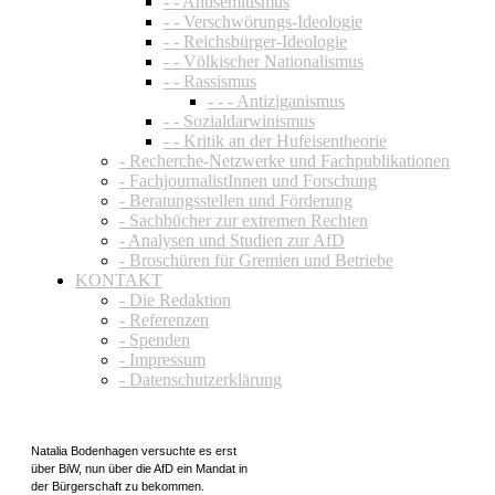
- - Antisemitismus
- - Verschwörungs-Ideologie
- - Reichsbürger-Ideologie
- - Völkischer Nationalismus
- - Rassismus
- - - Antiziganismus
- - Sozialdarwinismus
- - Kritik an der Hufeisentheorie
- Recherche-Netzwerke und Fachpublikationen
- FachjournalistInnen und Forschung
- Beratungsstellen und Förderung
- Sachbücher zur extremen Rechten
- Analysen und Studien zur AfD
- Broschüren für Gremien und Betriebe
KONTAKT
- Die Redaktion
- Referenzen
- Spenden
- Impressum
- Datenschutzerklärung
Natalia Bodenhagen versuchte es erst
über BiW, nun über die AfD ein Mandat in
der Bürgerschaft zu bekommen.