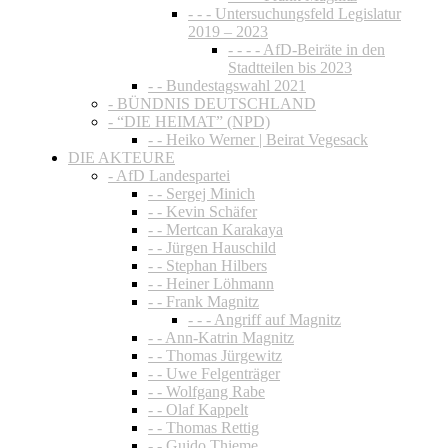
- - - Untersuchungsfeld Legislatur
2019 – 2023
- - - - AfD-Beiräte in den
Stadtteilen bis 2023
- - Bundestagswahl 2021
- BÜNDNIS DEUTSCHLAND
- “DIE HEIMAT” (NPD)
- - Heiko Werner | Beirat Vegesack
DIE AKTEURE
- AfD Landespartei
- - Sergej Minich
- - Kevin Schäfer
- - Mertcan Karakaya
- - Jürgen Hauschild
- - Stephan Hilbers
- - Heiner Löhmann
- - Frank Magnitz
- - - Angriff auf Magnitz
- - Ann-Katrin Magnitz
- - Thomas Jürgewitz
- - Uwe Felgenträger
- - Wolfgang Rabe
- - Olaf Kappelt
- - Thomas Rettig
- - Guido Thieme