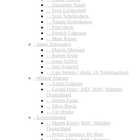
- - Alexander Tassis
- - Sven Lichtenfeld
- - Sven Schellenberg
- - Natalia Bodenhagen
- - Peter Beck
- - Hinrich Lührssen
- - Mark Runge
- Junge Alternative
- - Marvin Mergard
- - Robert Teske
- - Jonas Schick
- - Jens Schaefer
- - Lars Steinke | ehem. JA Niedersachsen
- Weitere Akteure
- - Adam Golkontt
- - Gerald Höns | AfD | BiW | Bündnis
Deutschland
- - Jürgen Panke
- - Silvia Brock
- - Ute Dopke
- Kooperationen
- - Martin Korol | BiW | Bündnis
Deutschland
- - Sybill Constance De Buer
- - Oliver Meier | BiW | Bündnis