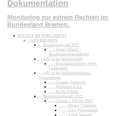
Dokumentation
Monitoring zur extrem Rechten im
Bundesland Bremen.
RECHTE IM PARLAMENT
- AFD BREMEN
- - Bundestagswahl 2025
- - - Sergej Minich |
Bundestagsabgeordneter
- - AfD in der Bürgerschaft
- - - Einzelabgeordneter Sven
Lichtenfeld
- - AfD in der Stadtverordneten-
Versammlung
- - - Thomas Jürgewitz
- - - Wolfgang Koch
- - - Kevin Schäfer
- - Bürgerschaftswahl 2023
- - - Gruppe LFM bis 2023
- - - - Heiner Löhmann
- - - - Uwe Felgenträger
- - - - Frank Magnitz