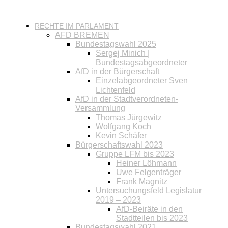
RECHTE IM PARLAMENT
AFD BREMEN
Bundestagswahl 2025
Sergej Minich |
Bundestagsabgeordneter
AfD in der Bürgerschaft
Einzelabgeordneter Sven
Lichtenfeld
AfD in der Stadtverordneten-
Versammlung
Thomas Jürgewitz
Wolfgang Koch
Kevin Schäfer
Bürgerschaftswahl 2023
Gruppe LFM bis 2023
Heiner Löhmann
Uwe Felgenträger
Frank Magnitz
Untersuchungsfeld Legislatur
2019 – 2023
AfD-Beiräte in den
Stadtteilen bis 2023
Bundestagswahl 2021