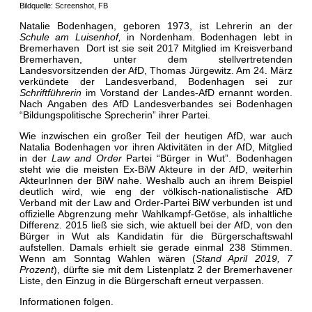
Bildquelle: Screenshot, FB
Natalie Bodenhagen, geboren 1973, ist Lehrerin an der
Schule am Luisenhof,
in Nordenham. Bodenhagen lebt in
Bremerhaven Dort ist sie seit 2017 Mitglied im Kreisverband
Bremerhaven, unter dem stellvertretenden
Landesvorsitzenden der AfD, Thomas Jürgewitz. Am 24. März
verkündete der Landesverband, Bodenhagen sei zur
Schriftführerin
im Vorstand der Landes-AfD ernannt worden.
Nach Angaben des AfD Landesverbandes sei Bodenhagen
“Bildungspolitische Sprecherin” ihrer Partei.
Wie inzwischen ein großer Teil der heutigen AfD, war auch
Natalia Bodenhagen vor ihren Aktivitäten in der AfD, Mitglied
in der
Law and Order
Partei “Bürger in Wut”. Bodenhagen
steht wie die meisten Ex-BiW Akteure in der AfD, weiterhin
AkteurInnen der BiW nahe. Weshalb auch an ihrem Beispiel
deutlich wird, wie eng der völkisch-nationalistische AfD
Verband mit der Law and Order-Partei BiW verbunden ist und
offizielle Abgrenzung mehr Wahlkampf-Getöse, als inhaltliche
Differenz. 2015 ließ sie sich, wie aktuell bei der AfD, von den
Bürger in Wut als Kandidatin für die Bürgerschaftswahl
aufstellen. Damals erhielt sie gerade einmal 238 Stimmen.
Wenn am Sonntag Wahlen wären (
Stand April 2019, 7
Prozent
), dürfte sie mit dem Listenplatz 2 der Bremerhavener
Liste, den Einzug in die Bürgerschaft erneut verpassen.
Informationen folgen.