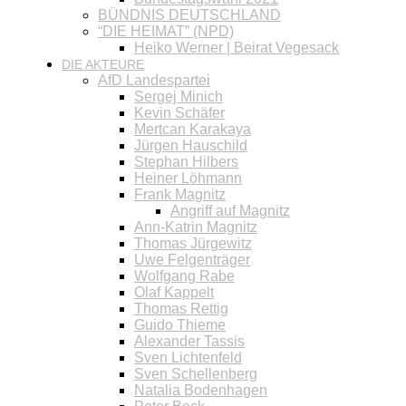
BÜNDNIS DEUTSCHLAND
“DIE HEIMAT” (NPD)
Heiko Werner | Beirat Vegesack
DIE AKTEURE
AfD Landespartei
Sergej Minich
Kevin Schäfer
Mertcan Karakaya
Jürgen Hauschild
Stephan Hilbers
Heiner Löhmann
Frank Magnitz
Angriff auf Magnitz
Ann-Katrin Magnitz
Thomas Jürgewitz
Uwe Felgenträger
Wolfgang Rabe
Olaf Kappelt
Thomas Rettig
Guido Thieme
Alexander Tassis
Sven Lichtenfeld
Sven Schellenberg
Natalia Bodenhagen