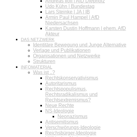
Andreas Iloff | AfD Diepholz
Udo Kühn | Bundestag
Lars Steinke | JA | IB
Armin Paul Hampel | AfD
Niedersachsen
Karsten Dustin Hoffmann | ehem. AfD
Akteur
DAS NETZWERK
Identitäre Bewegung und Junge Alternative
Verlage und Publikationen
Organisationen und Netzwerke
Strukturen
INFOMATERIAL
Was ist ..?
Rechtskonservativismus
Autoritarismus
Rechtspopulismus,
Rechtsradikalismus und
Rechtsextremismus?
Neue Rechte
NS-Ideologie
Neonazismus
Antisemitismus
Verschwörungs-Ideologie
Reichsbürger-Ideologie