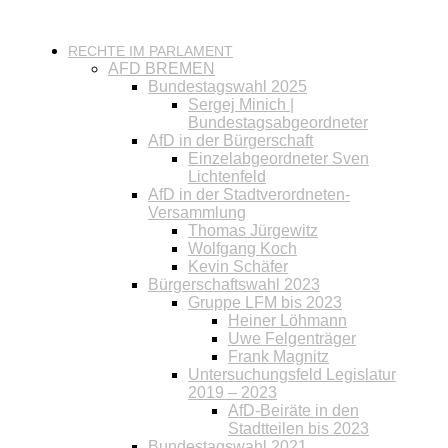
RECHTE IM PARLAMENT
AFD BREMEN
Bundestagswahl 2025
Sergej Minich |
Bundestagsabgeordneter
AfD in der Bürgerschaft
Einzelabgeordneter Sven
Lichtenfeld
AfD in der Stadtverordneten-
Versammlung
Thomas Jürgewitz
Wolfgang Koch
Kevin Schäfer
Bürgerschaftswahl 2023
Gruppe LFM bis 2023
Heiner Löhmann
Uwe Felgenträger
Frank Magnitz
Untersuchungsfeld Legislatur
2019 – 2023
AfD-Beiräte in den
Stadtteilen bis 2023
Bundestagswahl 2021