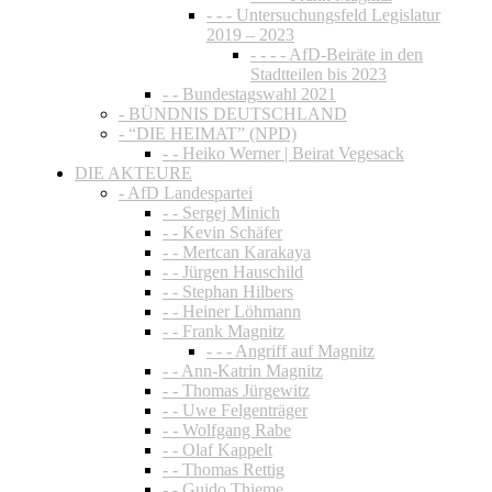
- - - Untersuchungsfeld Legislatur
2019 – 2023
- - - - AfD-Beiräte in den
Stadtteilen bis 2023
- - Bundestagswahl 2021
- BÜNDNIS DEUTSCHLAND
- “DIE HEIMAT” (NPD)
- - Heiko Werner | Beirat Vegesack
DIE AKTEURE
- AfD Landespartei
- - Sergej Minich
- - Kevin Schäfer
- - Mertcan Karakaya
- - Jürgen Hauschild
- - Stephan Hilbers
- - Heiner Löhmann
- - Frank Magnitz
- - - Angriff auf Magnitz
- - Ann-Katrin Magnitz
- - Thomas Jürgewitz
- - Uwe Felgenträger
- - Wolfgang Rabe
- - Olaf Kappelt
- - Thomas Rettig
- - Guido Thieme