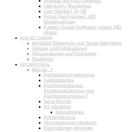
Andreas Iloff | AfD Diepholz
Udo Kühn | Bundestag
Lars Steinke | JA | IB
Armin Paul Hampel | AfD
Niedersachsen
Karsten Dustin Hoffmann | ehem. AfD
Akteur
DAS NETZWERK
Identitäre Bewegung und Junge Alternative
Verlage und Publikationen
Organisationen und Netzwerke
Strukturen
INFOMATERIAL
Was ist ..?
Rechtskonservativismus
Autoritarismus
Rechtspopulismus,
Rechtsradikalismus und
Rechtsextremismus?
Neue Rechte
NS-Ideologie
Neonazismus
Antisemitismus
Verschwörungs-Ideologie
Reichsbürger-Ideologie