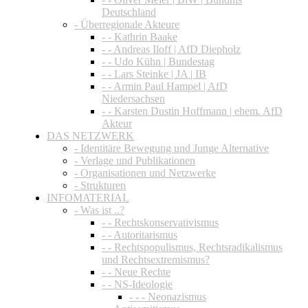
Deutschland
- Überregionale Akteure
- - Kathrin Baake
- - Andreas Iloff | AfD Diepholz
- - Udo Kühn | Bundestag
- - Lars Steinke | JA | IB
- - Armin Paul Hampel | AfD
Niedersachsen
- - Karsten Dustin Hoffmann | ehem. AfD
Akteur
DAS NETZWERK
- Identitäre Bewegung und Junge Alternative
- Verlage und Publikationen
- Organisationen und Netzwerke
- Strukturen
INFOMATERIAL
- Was ist ..?
- - Rechtskonservativismus
- - Autoritarismus
- - Rechtspopulismus, Rechtsradikalismus
und Rechtsextremismus?
- - Neue Rechte
- - NS-Ideologie
- - - Neonazismus