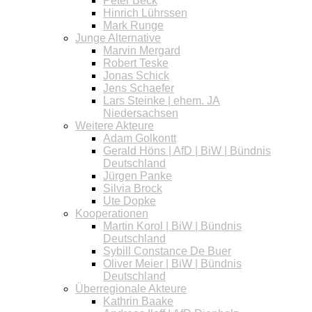
Peter Beck
Hinrich Lührssen
Mark Runge
Junge Alternative
Marvin Mergard
Robert Teske
Jonas Schick
Jens Schaefer
Lars Steinke | ehem. JA
Niedersachsen
Weitere Akteure
Adam Golkontt
Gerald Höns | AfD | BiW | Bündnis
Deutschland
Jürgen Panke
Silvia Brock
Ute Dopke
Kooperationen
Martin Korol | BiW | Bündnis
Deutschland
Sybill Constance De Buer
Oliver Meier | BiW | Bündnis
Deutschland
Überregionale Akteure
Kathrin Baake