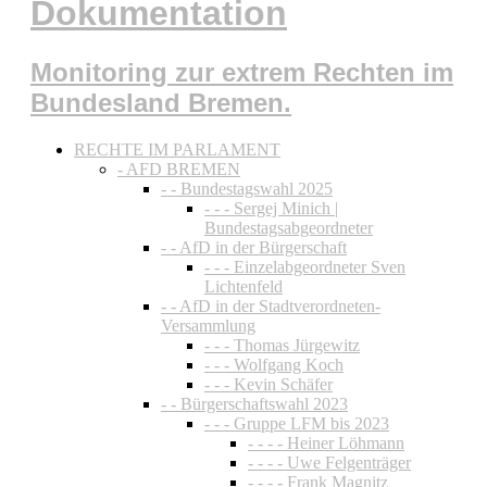
Dokumentation
Monitoring zur extrem Rechten im
Bundesland Bremen.
RECHTE IM PARLAMENT
- AFD BREMEN
- - Bundestagswahl 2025
- - - Sergej Minich |
Bundestagsabgeordneter
- - AfD in der Bürgerschaft
- - - Einzelabgeordneter Sven
Lichtenfeld
- - AfD in der Stadtverordneten-
Versammlung
- - - Thomas Jürgewitz
- - - Wolfgang Koch
- - - Kevin Schäfer
- - Bürgerschaftswahl 2023
- - - Gruppe LFM bis 2023
- - - - Heiner Löhmann
- - - - Uwe Felgenträger
- - - - Frank Magnitz