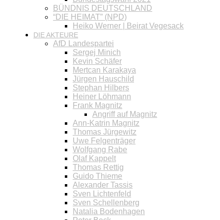
BÜNDNIS DEUTSCHLAND
“DIE HEIMAT” (NPD)
Heiko Werner | Beirat Vegesack
DIE AKTEURE
AfD Landespartei
Sergej Minich
Kevin Schäfer
Mertcan Karakaya
Jürgen Hauschild
Stephan Hilbers
Heiner Löhmann
Frank Magnitz
Angriff auf Magnitz
Ann-Katrin Magnitz
Thomas Jürgewitz
Uwe Felgenträger
Wolfgang Rabe
Olaf Kappelt
Thomas Rettig
Guido Thieme
Alexander Tassis
Sven Lichtenfeld
Sven Schellenberg
Natalia Bodenhagen