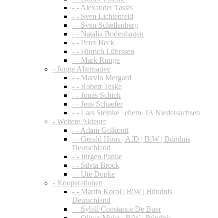
- - Alexander Tassis
- - Sven Lichtenfeld
- - Sven Schellenberg
- - Natalia Bodenhagen
- - Peter Beck
- - Hinrich Lührssen
- - Mark Runge
- Junge Alternative
- - Marvin Mergard
- - Robert Teske
- - Jonas Schick
- - Jens Schaefer
- - Lars Steinke | ehem. JA Niedersachsen
- Weitere Akteure
- - Adam Golkontt
- - Gerald Höns | AfD | BiW | Bündnis
Deutschland
- - Jürgen Panke
- - Silvia Brock
- - Ute Dopke
- Kooperationen
- - Martin Korol | BiW | Bündnis
Deutschland
- - Sybill Constance De Buer
- - Oliver Meier | BiW | Bündnis