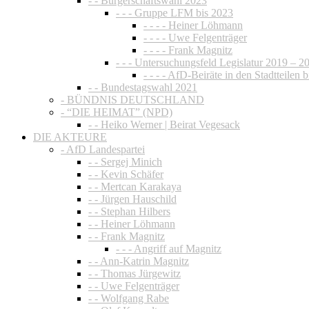
- - Bürgerschaftswahl 2023
- - - Gruppe LFM bis 2023
- - - - Heiner Löhmann
- - - - Uwe Felgenträger
- - - - Frank Magnitz
- - - Untersuchungsfeld Legislatur 2019 – 2
- - - - AfD-Beiräte in den Stadtteilen 
- - Bundestagswahl 2021
- BÜNDNIS DEUTSCHLAND
- “DIE HEIMAT” (NPD)
- - Heiko Werner | Beirat Vegesack
DIE AKTEURE
- AfD Landespartei
- - Sergej Minich
- - Kevin Schäfer
- - Mertcan Karakaya
- - Jürgen Hauschild
- - Stephan Hilbers
- - Heiner Löhmann
- - Frank Magnitz
- - - Angriff auf Magnitz
- - Ann-Katrin Magnitz
- - Thomas Jürgewitz
- - Uwe Felgenträger
- - Wolfgang Rabe