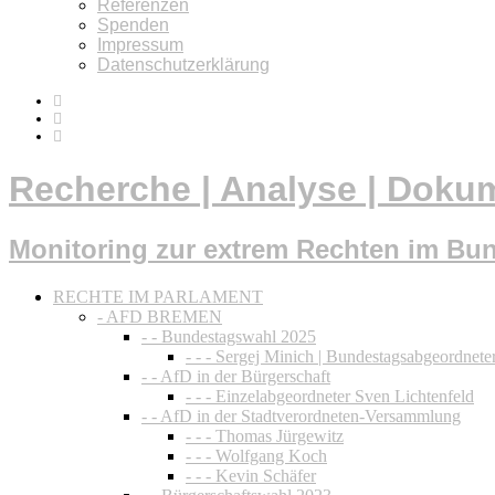
Referenzen
Spenden
Impressum
Datenschutzerklärung
Recherche | Analyse | Doku
Monitoring zur extrem Rechten im Bu
RECHTE IM PARLAMENT
- AFD BREMEN
- - Bundestagswahl 2025
- - - Sergej Minich | Bundestagsabgeordnete
- - AfD in der Bürgerschaft
- - - Einzelabgeordneter Sven Lichtenfeld
- - AfD in der Stadtverordneten-Versammlung
- - - Thomas Jürgewitz
- - - Wolfgang Koch
- - - Kevin Schäfer