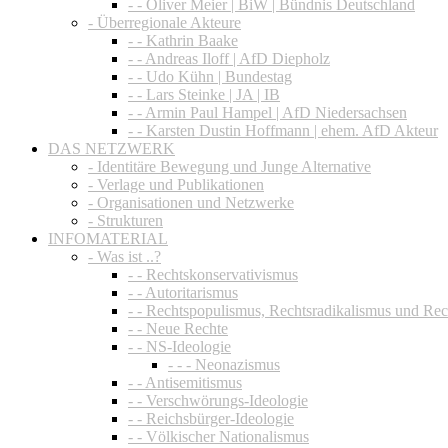
- - Oliver Meier | BiW | Bündnis Deutschland
- Überregionale Akteure
- - Kathrin Baake
- - Andreas Iloff | AfD Diepholz
- - Udo Kühn | Bundestag
- - Lars Steinke | JA | IB
- - Armin Paul Hampel | AfD Niedersachsen
- - Karsten Dustin Hoffmann | ehem. AfD Akteur
DAS NETZWERK
- Identitäre Bewegung und Junge Alternative
- Verlage und Publikationen
- Organisationen und Netzwerke
- Strukturen
INFOMATERIAL
- Was ist ..?
- - Rechtskonservativismus
- - Autoritarismus
- - Rechtspopulismus, Rechtsradikalismus und Re
- - Neue Rechte
- - NS-Ideologie
- - - Neonazismus
- - Antisemitismus
- - Verschwörungs-Ideologie
- - Reichsbürger-Ideologie
- - Völkischer Nationalismus