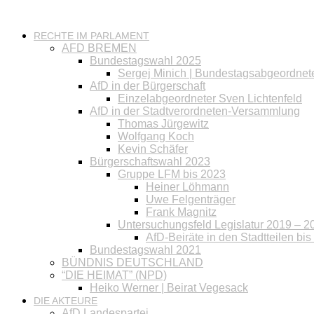
RECHTE IM PARLAMENT
AFD BREMEN
Bundestagswahl 2025
Sergej Minich | Bundestagsabgeordnet
AfD in der Bürgerschaft
Einzelabgeordneter Sven Lichtenfeld
AfD in der Stadtverordneten-Versammlung
Thomas Jürgewitz
Wolfgang Koch
Kevin Schäfer
Bürgerschaftswahl 2023
Gruppe LFM bis 2023
Heiner Löhmann
Uwe Felgenträger
Frank Magnitz
Untersuchungsfeld Legislatur 2019 – 2
AfD-Beiräte in den Stadtteilen bi
Bundestagswahl 2021
BÜNDNIS DEUTSCHLAND
“DIE HEIMAT” (NPD)
Heiko Werner | Beirat Vegesack
DIE AKTEURE
AfD Landespartei