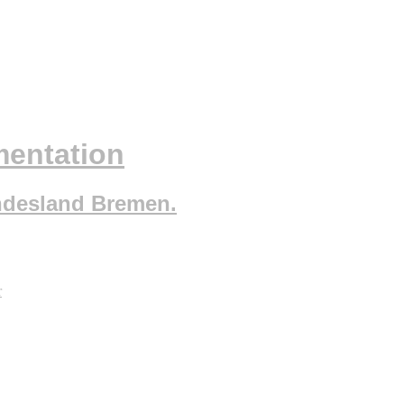
mentation
ndesland Bremen.
r