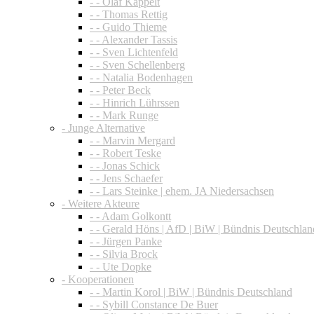
- - Olaf Kappelt
- - Thomas Rettig
- - Guido Thieme
- - Alexander Tassis
- - Sven Lichtenfeld
- - Sven Schellenberg
- - Natalia Bodenhagen
- - Peter Beck
- - Hinrich Lührssen
- - Mark Runge
- Junge Alternative
- - Marvin Mergard
- - Robert Teske
- - Jonas Schick
- - Jens Schaefer
- - Lars Steinke | ehem. JA Niedersachsen
- Weitere Akteure
- - Adam Golkontt
- - Gerald Höns | AfD | BiW | Bündnis Deutschlan
- - Jürgen Panke
- - Silvia Brock
- - Ute Dopke
- Kooperationen
- - Martin Korol | BiW | Bündnis Deutschland
- - Sybill Constance De Buer