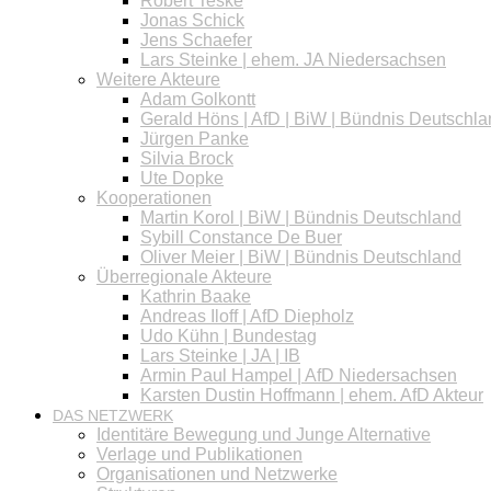
Robert Teske
Jonas Schick
Jens Schaefer
Lars Steinke | ehem. JA Niedersachsen
Weitere Akteure
Adam Golkontt
Gerald Höns | AfD | BiW | Bündnis Deutschl
Jürgen Panke
Silvia Brock
Ute Dopke
Kooperationen
Martin Korol | BiW | Bündnis Deutschland
Sybill Constance De Buer
Oliver Meier | BiW | Bündnis Deutschland
Überregionale Akteure
Kathrin Baake
Andreas Iloff | AfD Diepholz
Udo Kühn | Bundestag
Lars Steinke | JA | IB
Armin Paul Hampel | AfD Niedersachsen
Karsten Dustin Hoffmann | ehem. AfD Akteur
DAS NETZWERK
Identitäre Bewegung und Junge Alternative
Verlage und Publikationen
Organisationen und Netzwerke