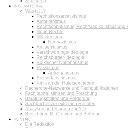
Strukturen
INFOMATERIAL
Was ist ..?
Rechtskonservativismus
Autoritarismus
Rechtspopulismus, Rechtsradikalismus und
Neue Rechte
NS-Ideologie
Neonazismus
Antisemitismus
Verschwörungs-Ideologie
Reichsbürger-Ideologie
Völkischer Nationalismus
Rassismus
Antiziganismus
Sozialdarwinismus
Kritik an der Hufeisentheorie
Recherche-Netzwerke und Fachpublikationen
FachjournalistInnen und Forschung
Beratungsstellen und Förderung
Sachbücher zur extremen Rechten
Analysen und Studien zur AfD
Broschüren für Gremien und Betriebe
KONTAKT
Die Redaktion