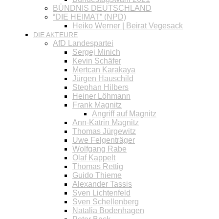
BÜNDNIS DEUTSCHLAND
“DIE HEIMAT” (NPD)
Heiko Werner | Beirat Vegesack
DIE AKTEURE
AfD Landespartei
Sergej Minich
Kevin Schäfer
Mertcan Karakaya
Jürgen Hauschild
Stephan Hilbers
Heiner Löhmann
Frank Magnitz
Angriff auf Magnitz
Ann-Katrin Magnitz
Thomas Jürgewitz
Uwe Felgenträger
Wolfgang Rabe
Olaf Kappelt
Thomas Rettig
Guido Thieme
Alexander Tassis
Sven Lichtenfeld
Sven Schellenberg
Natalia Bodenhagen