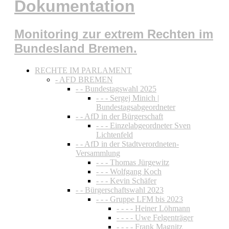
Dokumentation
Monitoring zur extrem Rechten im
Bundesland Bremen.
RECHTE IM PARLAMENT
- AFD BREMEN
- - Bundestagswahl 2025
- - - Sergej Minich |
Bundestagsabgeordneter
- - AfD in der Bürgerschaft
- - - Einzelabgeordneter Sven
Lichtenfeld
- - AfD in der Stadtverordneten-
Versammlung
- - - Thomas Jürgewitz
- - - Wolfgang Koch
- - - Kevin Schäfer
- - Bürgerschaftswahl 2023
- - - Gruppe LFM bis 2023
- - - - Heiner Löhmann
- - - - Uwe Felgenträger
- - - - Frank Magnitz