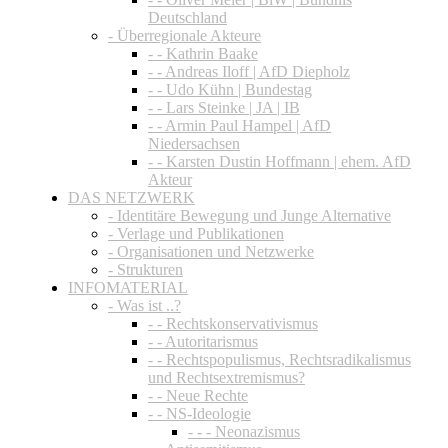
Deutschland
- Überregionale Akteure
- - Kathrin Baake
- - Andreas Iloff | AfD Diepholz
- - Udo Kühn | Bundestag
- - Lars Steinke | JA | IB
- - Armin Paul Hampel | AfD
Niedersachsen
- - Karsten Dustin Hoffmann | ehem. AfD
Akteur
DAS NETZWERK
- Identitäre Bewegung und Junge Alternative
- Verlage und Publikationen
- Organisationen und Netzwerke
- Strukturen
INFOMATERIAL
- Was ist ..?
- - Rechtskonservativismus
- - Autoritarismus
- - Rechtspopulismus, Rechtsradikalismus
und Rechtsextremismus?
- - Neue Rechte
- - NS-Ideologie
- - - Neonazismus