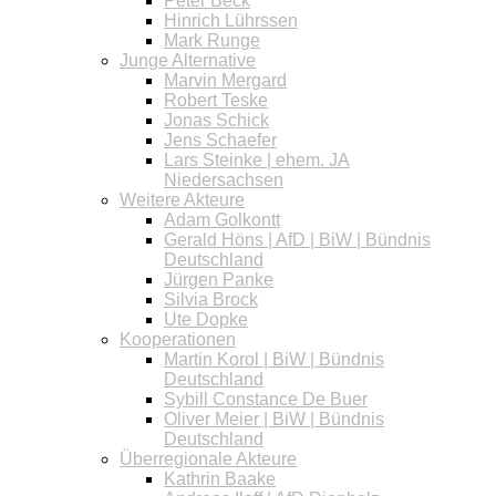
Peter Beck
Hinrich Lührssen
Mark Runge
Junge Alternative
Marvin Mergard
Robert Teske
Jonas Schick
Jens Schaefer
Lars Steinke | ehem. JA
Niedersachsen
Weitere Akteure
Adam Golkontt
Gerald Höns | AfD | BiW | Bündnis
Deutschland
Jürgen Panke
Silvia Brock
Ute Dopke
Kooperationen
Martin Korol | BiW | Bündnis
Deutschland
Sybill Constance De Buer
Oliver Meier | BiW | Bündnis
Deutschland
Überregionale Akteure
Kathrin Baake