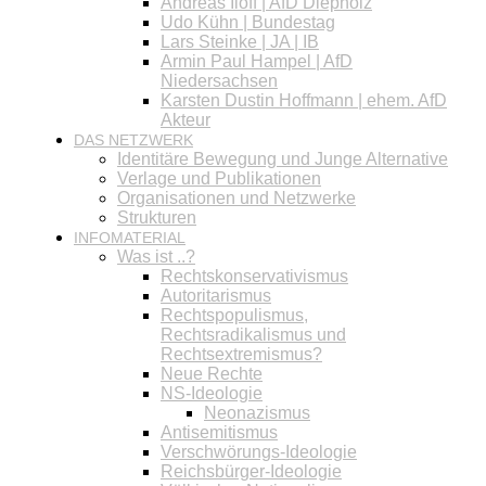
Andreas Iloff | AfD Diepholz
Udo Kühn | Bundestag
Lars Steinke | JA | IB
Armin Paul Hampel | AfD
Niedersachsen
Karsten Dustin Hoffmann | ehem. AfD
Akteur
DAS NETZWERK
Identitäre Bewegung und Junge Alternative
Verlage und Publikationen
Organisationen und Netzwerke
Strukturen
INFOMATERIAL
Was ist ..?
Rechtskonservativismus
Autoritarismus
Rechtspopulismus,
Rechtsradikalismus und
Rechtsextremismus?
Neue Rechte
NS-Ideologie
Neonazismus
Antisemitismus
Verschwörungs-Ideologie
Reichsbürger-Ideologie