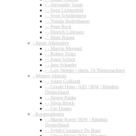
- - Alexander Tassis
- - Sven Lichtenfeld
- - Sven Schellenberg
- - Natalia Bodenhagen
- - Peter Beck
- - Hinrich Lührssen
- - Mark Runge
- Junge Alternative
- - Marvin Mergard
- - Robert Teske
- - Jonas Schick
- - Jens Schaefer
- - Lars Steinke | ehem. JA Niedersachsen
- Weitere Akteure
- - Adam Golkontt
- - Gerald Höns | AfD | BiW | Bündnis
Deutschland
- - Jürgen Panke
- - Silvia Brock
- - Ute Dopke
- Kooperationen
- - Martin Korol | BiW | Bündnis
Deutschland
- - Sybill Constance De Buer
- - Oliver Meier | BiW | Bündnis