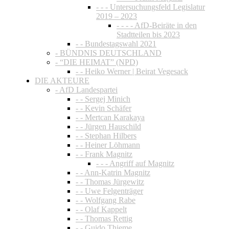
- - - Untersuchungsfeld Legislatur
2019 – 2023
- - - - AfD-Beiräte in den
Stadtteilen bis 2023
- - Bundestagswahl 2021
- BÜNDNIS DEUTSCHLAND
- “DIE HEIMAT” (NPD)
- - Heiko Werner | Beirat Vegesack
DIE AKTEURE
- AfD Landespartei
- - Sergej Minich
- - Kevin Schäfer
- - Mertcan Karakaya
- - Jürgen Hauschild
- - Stephan Hilbers
- - Heiner Löhmann
- - Frank Magnitz
- - - Angriff auf Magnitz
- - Ann-Katrin Magnitz
- - Thomas Jürgewitz
- - Uwe Felgenträger
- - Wolfgang Rabe
- - Olaf Kappelt
- - Thomas Rettig
- - Guido Thieme