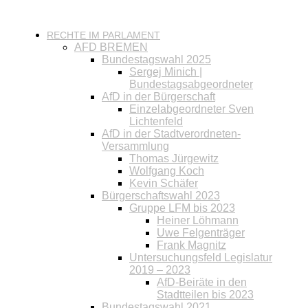
RECHTE IM PARLAMENT
AFD BREMEN
Bundestagswahl 2025
Sergej Minich |
Bundestagsabgeordneter
AfD in der Bürgerschaft
Einzelabgeordneter Sven
Lichtenfeld
AfD in der Stadtverordneten-
Versammlung
Thomas Jürgewitz
Wolfgang Koch
Kevin Schäfer
Bürgerschaftswahl 2023
Gruppe LFM bis 2023
Heiner Löhmann
Uwe Felgenträger
Frank Magnitz
Untersuchungsfeld Legislatur
2019 – 2023
AfD-Beiräte in den
Stadtteilen bis 2023
Bundestagswahl 2021