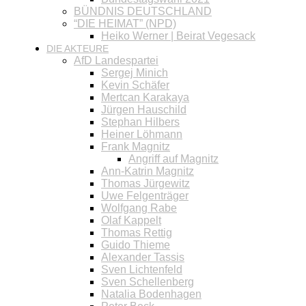
BÜNDNIS DEUTSCHLAND
“DIE HEIMAT” (NPD)
Heiko Werner | Beirat Vegesack
DIE AKTEURE
AfD Landespartei
Sergej Minich
Kevin Schäfer
Mertcan Karakaya
Jürgen Hauschild
Stephan Hilbers
Heiner Löhmann
Frank Magnitz
Angriff auf Magnitz
Ann-Katrin Magnitz
Thomas Jürgewitz
Uwe Felgenträger
Wolfgang Rabe
Olaf Kappelt
Thomas Rettig
Guido Thieme
Alexander Tassis
Sven Lichtenfeld
Sven Schellenberg
Natalia Bodenhagen