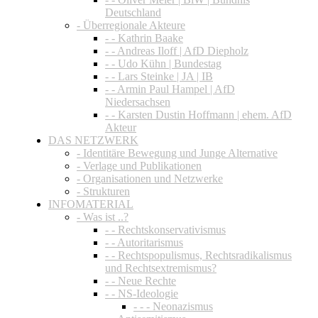
Deutschland
- Überregionale Akteure
- - Kathrin Baake
- - Andreas Iloff | AfD Diepholz
- - Udo Kühn | Bundestag
- - Lars Steinke | JA | IB
- - Armin Paul Hampel | AfD
Niedersachsen
- - Karsten Dustin Hoffmann | ehem. AfD
Akteur
DAS NETZWERK
- Identitäre Bewegung und Junge Alternative
- Verlage und Publikationen
- Organisationen und Netzwerke
- Strukturen
INFOMATERIAL
- Was ist ..?
- - Rechtskonservativismus
- - Autoritarismus
- - Rechtspopulismus, Rechtsradikalismus
und Rechtsextremismus?
- - Neue Rechte
- - NS-Ideologie
- - - Neonazismus