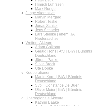
Peter Beck
Hinrich Lührssen
Mark Runge
Junge Alternative
Marvin Mergard
Robert Teske
Jonas Schick
Jens Schaefer
Lars Steinke | ehem. JA
Niedersachsen
Weitere Akteure
Adam Golkontt
Gerald Höns | AfD | BiW | Bündnis
Deutschland
Jürgen Panke
Silvia Brock
Ute Dopke
Kooperationen
Martin Korol | BiW | Bündnis
Deutschland
Sybill Constance De Buer
Oliver Meier | BiW | Bündnis
Deutschland
Überregionale Akteure
Kathrin Baake