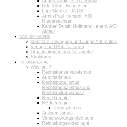
Andreas Iloff | AfD Diepholz
Udo Kühn | Bundestag
Lars Steinke | JA | IB
Armin Paul Hampel | AfD
Niedersachsen
Karsten Dustin Hoffmann | ehem. AfD
Akteur
DAS NETZWERK
Identitäre Bewegung und Junge Alternative
Verlage und Publikationen
Organisationen und Netzwerke
Strukturen
INFOMATERIAL
Was ist ..?
Rechtskonservativismus
Autoritarismus
Rechtspopulismus,
Rechtsradikalismus und
Rechtsextremismus?
Neue Rechte
NS-Ideologie
Neonazismus
Antisemitismus
Verschwörungs-Ideologie
Reichsbürger-Ideologie