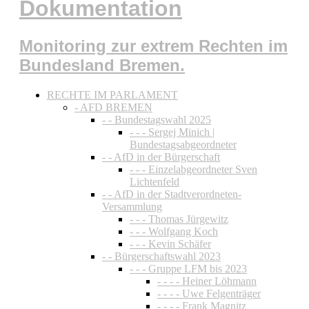
Dokumentation
Monitoring zur extrem Rechten im
Bundesland Bremen.
RECHTE IM PARLAMENT
- AFD BREMEN
- - Bundestagswahl 2025
- - - Sergej Minich |
Bundestagsabgeordneter
- - AfD in der Bürgerschaft
- - - Einzelabgeordneter Sven
Lichtenfeld
- - AfD in der Stadtverordneten-
Versammlung
- - - Thomas Jürgewitz
- - - Wolfgang Koch
- - - Kevin Schäfer
- - Bürgerschaftswahl 2023
- - - Gruppe LFM bis 2023
- - - - Heiner Löhmann
- - - - Uwe Felgenträger
- - - - Frank Magnitz