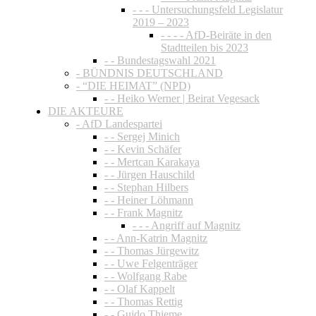
- - - Untersuchungsfeld Legislatur
2019 – 2023
- - - - AfD-Beiräte in den
Stadtteilen bis 2023
- - Bundestagswahl 2021
- BÜNDNIS DEUTSCHLAND
- “DIE HEIMAT” (NPD)
- - Heiko Werner | Beirat Vegesack
DIE AKTEURE
- AfD Landespartei
- - Sergej Minich
- - Kevin Schäfer
- - Mertcan Karakaya
- - Jürgen Hauschild
- - Stephan Hilbers
- - Heiner Löhmann
- - Frank Magnitz
- - - Angriff auf Magnitz
- - Ann-Katrin Magnitz
- - Thomas Jürgewitz
- - Uwe Felgenträger
- - Wolfgang Rabe
- - Olaf Kappelt
- - Thomas Rettig
- - Guido Thieme