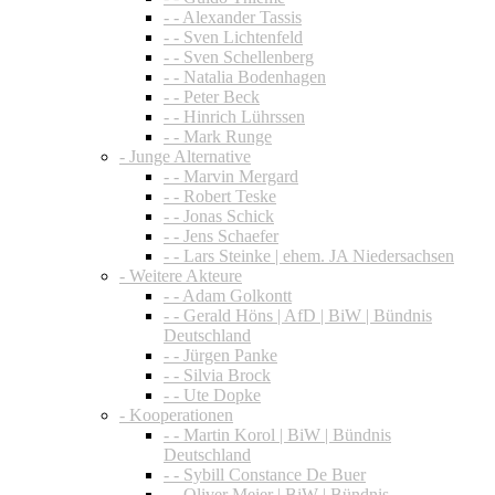
- - Alexander Tassis
- - Sven Lichtenfeld
- - Sven Schellenberg
- - Natalia Bodenhagen
- - Peter Beck
- - Hinrich Lührssen
- - Mark Runge
- Junge Alternative
- - Marvin Mergard
- - Robert Teske
- - Jonas Schick
- - Jens Schaefer
- - Lars Steinke | ehem. JA Niedersachsen
- Weitere Akteure
- - Adam Golkontt
- - Gerald Höns | AfD | BiW | Bündnis
Deutschland
- - Jürgen Panke
- - Silvia Brock
- - Ute Dopke
- Kooperationen
- - Martin Korol | BiW | Bündnis
Deutschland
- - Sybill Constance De Buer
- - Oliver Meier | BiW | Bündnis