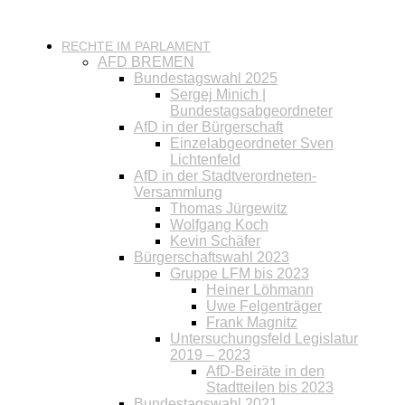
RECHTE IM PARLAMENT
AFD BREMEN
Bundestagswahl 2025
Sergej Minich |
Bundestagsabgeordneter
AfD in der Bürgerschaft
Einzelabgeordneter Sven
Lichtenfeld
AfD in der Stadtverordneten-
Versammlung
Thomas Jürgewitz
Wolfgang Koch
Kevin Schäfer
Bürgerschaftswahl 2023
Gruppe LFM bis 2023
Heiner Löhmann
Uwe Felgenträger
Frank Magnitz
Untersuchungsfeld Legislatur
2019 – 2023
AfD-Beiräte in den
Stadtteilen bis 2023
Bundestagswahl 2021