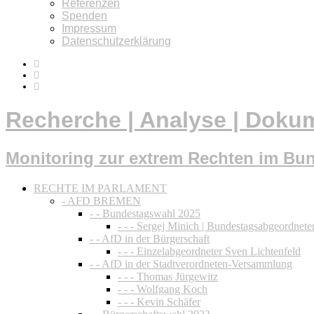
Referenzen
Spenden
Impressum
Datenschutzerklärung
Recherche | Analyse | Doku
Monitoring zur extrem Rechten im Bu
RECHTE IM PARLAMENT
- AFD BREMEN
- - Bundestagswahl 2025
- - - Sergej Minich | Bundestagsabgeordnete
- - AfD in der Bürgerschaft
- - - Einzelabgeordneter Sven Lichtenfeld
- - AfD in der Stadtverordneten-Versammlung
- - - Thomas Jürgewitz
- - - Wolfgang Koch
- - - Kevin Schäfer