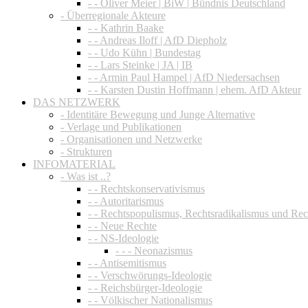
- - Oliver Meier | BiW | Bündnis Deutschland
- Überregionale Akteure
- - Kathrin Baake
- - Andreas Iloff | AfD Diepholz
- - Udo Kühn | Bundestag
- - Lars Steinke | JA | IB
- - Armin Paul Hampel | AfD Niedersachsen
- - Karsten Dustin Hoffmann | ehem. AfD Akteur
DAS NETZWERK
- Identitäre Bewegung und Junge Alternative
- Verlage und Publikationen
- Organisationen und Netzwerke
- Strukturen
INFOMATERIAL
- Was ist ..?
- - Rechtskonservativismus
- - Autoritarismus
- - Rechtspopulismus, Rechtsradikalismus und Re
- - Neue Rechte
- - NS-Ideologie
- - - Neonazismus
- - Antisemitismus
- - Verschwörungs-Ideologie
- - Reichsbürger-Ideologie
- - Völkischer Nationalismus