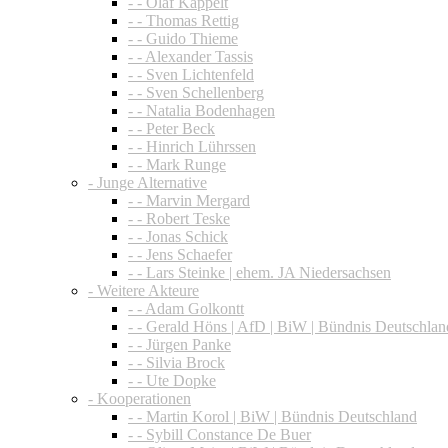
- - Olaf Kappelt
- - Thomas Rettig
- - Guido Thieme
- - Alexander Tassis
- - Sven Lichtenfeld
- - Sven Schellenberg
- - Natalia Bodenhagen
- - Peter Beck
- - Hinrich Lührssen
- - Mark Runge
- Junge Alternative
- - Marvin Mergard
- - Robert Teske
- - Jonas Schick
- - Jens Schaefer
- - Lars Steinke | ehem. JA Niedersachsen
- Weitere Akteure
- - Adam Golkontt
- - Gerald Höns | AfD | BiW | Bündnis Deutschlan
- - Jürgen Panke
- - Silvia Brock
- - Ute Dopke
- Kooperationen
- - Martin Korol | BiW | Bündnis Deutschland
- - Sybill Constance De Buer