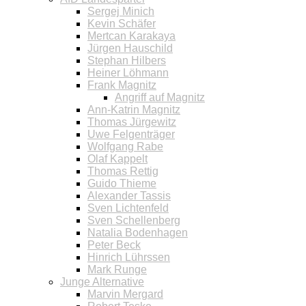
Sergej Minich
Kevin Schäfer
Mertcan Karakaya
Jürgen Hauschild
Stephan Hilbers
Heiner Löhmann
Frank Magnitz
Angriff auf Magnitz
Ann-Katrin Magnitz
Thomas Jürgewitz
Uwe Felgenträger
Wolfgang Rabe
Olaf Kappelt
Thomas Rettig
Guido Thieme
Alexander Tassis
Sven Lichtenfeld
Sven Schellenberg
Natalia Bodenhagen
Peter Beck
Hinrich Lührssen
Mark Runge
Junge Alternative
Marvin Mergard