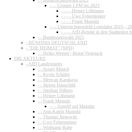
- - Bürgerschaftswahl 2023
- - - Gruppe LFM bis 2023
- - - - Heiner Löhmann
- - - - Uwe Felgenträger
- - - - Frank Magnitz
- - - Untersuchungsfeld Legislatur 2019 – 2
- - - - AfD-Beiräte in den Stadtteilen 
- - Bundestagswahl 2021
- BÜNDNIS DEUTSCHLAND
- “DIE HEIMAT” (NPD)
- - Heiko Werner | Beirat Vegesack
DIE AKTEURE
- AfD Landespartei
- - Sergej Minich
- - Kevin Schäfer
- - Mertcan Karakaya
- - Jürgen Hauschild
- - Stephan Hilbers
- - Heiner Löhmann
- - Frank Magnitz
- - - Angriff auf Magnitz
- - Ann-Katrin Magnitz
- - Thomas Jürgewitz
- - Uwe Felgenträger
- - Wolfgang Rabe