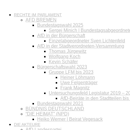
RECHTE IM PARLAMENT
AFD BREMEN
Bundestagswahl 2025
Sergej Minich | Bundestagsabgeordnet
AfD in der Bürgerschaft
Einzelabgeordneter Sven Lichtenfeld
AfD in der Stadtverordneten-Versammlung
Thomas Jürgewitz
Wolfgang Koch
Kevin Schäfer
Bürgerschaftswahl 2023
Gruppe LFM bis 2023
Heiner Löhmann
Uwe Felgenträger
Frank Magnitz
Untersuchungsfeld Legislatur 2019 – 2
AfD-Beiräte in den Stadtteilen bi
Bundestagswahl 2021
BÜNDNIS DEUTSCHLAND
“DIE HEIMAT” (NPD)
Heiko Werner | Beirat Vegesack
DIE AKTEURE
AfD Landespartei