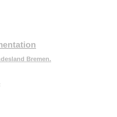
mentation
ndesland Bremen.
r