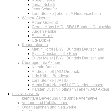
Robert Teske
Jonas Schick
Jens Schaefer
Lars Steinke | ehem. JA Niedersachsen
Weitere Akteure
Adam Golkontt
Gerald Höns | AfD | BiW | Bündnis Deutschl
Jürgen Panke
Silvia Brock
Ute Dopke
Kooperationen
Martin Korol | BiW | Bündnis Deutschland
Sybill Constance De Buer
Oliver Meier | BiW | Bündnis Deutschland
Überregionale Akteure
Kathrin Baake
Andreas Iloff | AfD Diepholz
Udo Kühn | Bundestag
Lars Steinke | JA | IB
Armin Paul Hampel | AfD Niedersachsen
Karsten Dustin Hoffmann | ehem. AfD Akteur
DAS NETZWERK
Identitäre Bewegung und Junge Alternative
Verlage und Publikationen
Organisationen und Netzwerke