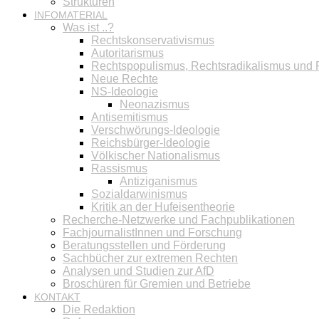
Strukturen
INFOMATERIAL
Was ist ..?
Rechtskonservativismus
Autoritarismus
Rechtspopulismus, Rechtsradikalismus und
Neue Rechte
NS-Ideologie
Neonazismus
Antisemitismus
Verschwörungs-Ideologie
Reichsbürger-Ideologie
Völkischer Nationalismus
Rassismus
Antiziganismus
Sozialdarwinismus
Kritik an der Hufeisentheorie
Recherche-Netzwerke und Fachpublikationen
FachjournalistInnen und Forschung
Beratungsstellen und Förderung
Sachbücher zur extremen Rechten
Analysen und Studien zur AfD
Broschüren für Gremien und Betriebe
KONTAKT
Die Redaktion