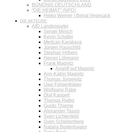
BÜNDNIS DEUTSCHLAND
“DIE HEIMAT” (NPD)
Heiko Werner | Beirat Vegesack
DIE AKTEURE
AfD Landespartei
Sergej Minich
Kevin Schäfer
Mertcan Karakaya
Jürgen Hauschild
Stephan Hilbers
Heiner Löhmann
Frank Magnitz
Angriff auf Magnitz
Ann-Katrin Magnitz
Thomas Jürgewitz
Uwe Felgenträger
Wolfgang Rabe
Olaf Kappelt
Thomas Rettig
Guido Thieme
Alexander Tassis
Sven Lichtenfeld
Sven Schellenberg
Natalia Bodenhagen