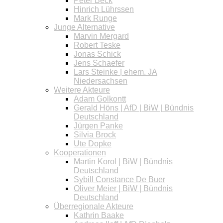
Peter Beck
Hinrich Lührssen
Mark Runge
Junge Alternative
Marvin Mergard
Robert Teske
Jonas Schick
Jens Schaefer
Lars Steinke | ehem. JA
Niedersachsen
Weitere Akteure
Adam Golkontt
Gerald Höns | AfD | BiW | Bündnis
Deutschland
Jürgen Panke
Silvia Brock
Ute Dopke
Kooperationen
Martin Korol | BiW | Bündnis
Deutschland
Sybill Constance De Buer
Oliver Meier | BiW | Bündnis
Deutschland
Überregionale Akteure
Kathrin Baake