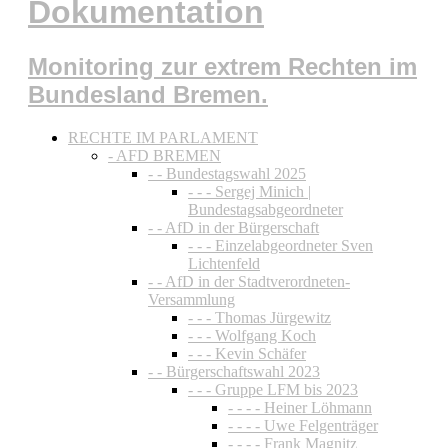
Dokumentation
Monitoring zur extrem Rechten im
Bundesland Bremen.
RECHTE IM PARLAMENT
- AFD BREMEN
- - Bundestagswahl 2025
- - - Sergej Minich |
Bundestagsabgeordneter
- - AfD in der Bürgerschaft
- - - Einzelabgeordneter Sven
Lichtenfeld
- - AfD in der Stadtverordneten-
Versammlung
- - - Thomas Jürgewitz
- - - Wolfgang Koch
- - - Kevin Schäfer
- - Bürgerschaftswahl 2023
- - - Gruppe LFM bis 2023
- - - - Heiner Löhmann
- - - - Uwe Felgenträger
- - - - Frank Magnitz