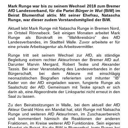
Mark Runge war bis zu seinem Wechsel 2018 zum Bremer
AfD Landesverband, für die Partei
Bürger in Wut
(BiW) im
Beirat Blumenthal aktiv. Mit seiner Ehefrau, Natascha
Runge, war dieser zudem Vorstandsmitglied der BiW.
Aktuell lebt Mark Runge mit Natascha Runge in Bremen Nord,
im Ortsteil Rönnebeck. Seit einigen Monaten arbeitet Mark
Runge als Bürokraft im “Wahlkreisbüro” des AfD
Landesverbandes, im Stadtteil Walle. Zuvor arbeitete er für
eine private Arbeitsagentur als Arbeitsvermittler.
Runge tritt seit seinem Wechsel zur AfD, als ständige
Begleitung extrem rechter AkteurInnen der Bremer AfD auf.
Darunter Marvin Mergard, Robert Teske und Alexander
Tassis. Bei einer Veranstaltung des Landesverbandes in der
Bürgerschaft, bei dem Akteure mit einschlägig
neonazistischen Biografien referierten und mitunter “IB”
Kader von der AfD eingeladen waren, fungierte Runge als
Saalschutz der AfD. Gemeinsam mit Teske sprach er sich
darin ab, eine Abgeordnete der Linkspartei nicht erneut in den
Saal zu lassen.
Zu den Beiratssitzungen in Walle, bei dem aktuell der AfD
Akteur Gerald Höns ein Mandat hat, sitzt Runge mit Natsacha
Runge und weiteren AfD AkteurInnen, im Zuschauerbereich
und kommentiert hämisch die Reaktionen der anderen
Fraktionen, im Kreise weiterer AfD Funktionäre. Sein eigenes
Mandat als Beirat, für die BiW in Blumenthal, legte Runge bei