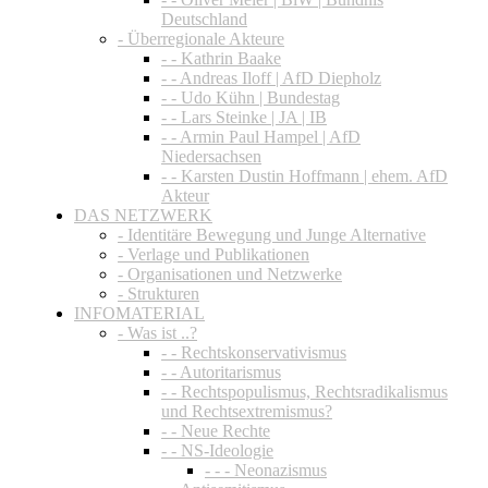
Deutschland
- Überregionale Akteure
- - Kathrin Baake
- - Andreas Iloff | AfD Diepholz
- - Udo Kühn | Bundestag
- - Lars Steinke | JA | IB
- - Armin Paul Hampel | AfD
Niedersachsen
- - Karsten Dustin Hoffmann | ehem. AfD
Akteur
DAS NETZWERK
- Identitäre Bewegung und Junge Alternative
- Verlage und Publikationen
- Organisationen und Netzwerke
- Strukturen
INFOMATERIAL
- Was ist ..?
- - Rechtskonservativismus
- - Autoritarismus
- - Rechtspopulismus, Rechtsradikalismus
und Rechtsextremismus?
- - Neue Rechte
- - NS-Ideologie
- - - Neonazismus