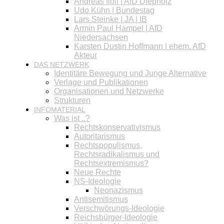
Andreas Iloff | AfD Diepholz
Udo Kühn | Bundestag
Lars Steinke | JA | IB
Armin Paul Hampel | AfD
Niedersachsen
Karsten Dustin Hoffmann | ehem. AfD
Akteur
DAS NETZWERK
Identitäre Bewegung und Junge Alternative
Verlage und Publikationen
Organisationen und Netzwerke
Strukturen
INFOMATERIAL
Was ist ..?
Rechtskonservativismus
Autoritarismus
Rechtspopulismus,
Rechtsradikalismus und
Rechtsextremismus?
Neue Rechte
NS-Ideologie
Neonazismus
Antisemitismus
Verschwörungs-Ideologie
Reichsbürger-Ideologie