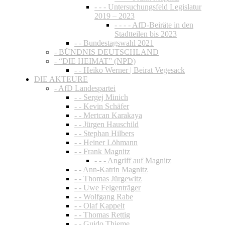
- - - Untersuchungsfeld Legislatur
2019 – 2023
- - - - AfD-Beiräte in den
Stadtteilen bis 2023
- - Bundestagswahl 2021
- BÜNDNIS DEUTSCHLAND
- “DIE HEIMAT” (NPD)
- - Heiko Werner | Beirat Vegesack
DIE AKTEURE
- AfD Landespartei
- - Sergej Minich
- - Kevin Schäfer
- - Mertcan Karakaya
- - Jürgen Hauschild
- - Stephan Hilbers
- - Heiner Löhmann
- - Frank Magnitz
- - - Angriff auf Magnitz
- - Ann-Katrin Magnitz
- - Thomas Jürgewitz
- - Uwe Felgenträger
- - Wolfgang Rabe
- - Olaf Kappelt
- - Thomas Rettig
- - Guido Thieme