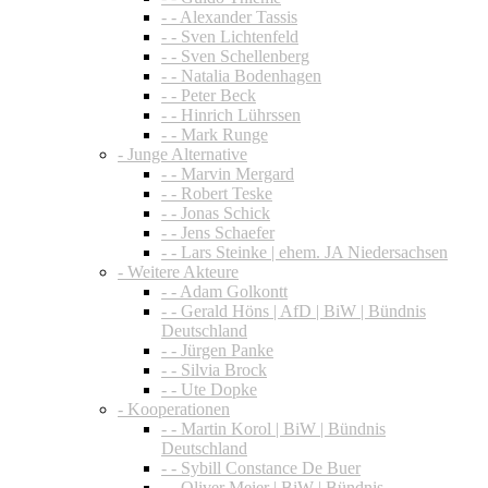
- - Alexander Tassis
- - Sven Lichtenfeld
- - Sven Schellenberg
- - Natalia Bodenhagen
- - Peter Beck
- - Hinrich Lührssen
- - Mark Runge
- Junge Alternative
- - Marvin Mergard
- - Robert Teske
- - Jonas Schick
- - Jens Schaefer
- - Lars Steinke | ehem. JA Niedersachsen
- Weitere Akteure
- - Adam Golkontt
- - Gerald Höns | AfD | BiW | Bündnis
Deutschland
- - Jürgen Panke
- - Silvia Brock
- - Ute Dopke
- Kooperationen
- - Martin Korol | BiW | Bündnis
Deutschland
- - Sybill Constance De Buer
- - Oliver Meier | BiW | Bündnis