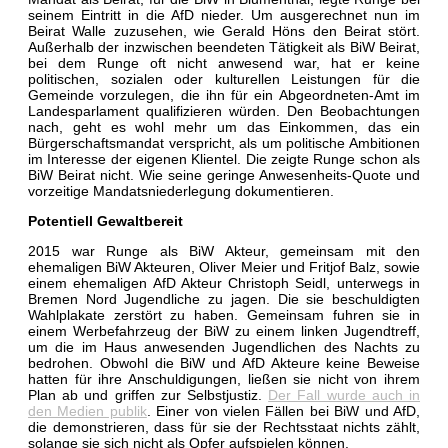
seinem Eintritt in die AfD nieder. Um ausgerechnet nun im
Beirat Walle zuzusehen, wie Gerald Höns den Beirat stört.
Außerhalb der inzwischen beendeten Tätigkeit als BiW Beirat,
bei dem Runge oft nicht anwesend war, hat er keine
politischen, sozialen oder kulturellen Leistungen für die
Gemeinde vorzulegen, die ihn für ein Abgeordneten-Amt im
Landesparlament qualifizieren würden. Den Beobachtungen
nach, geht es wohl mehr um das Einkommen, das ein
Bürgerschaftsmandat verspricht, als um politische Ambitionen
im Interesse der eigenen Klientel. Die zeigte Runge schon als
BiW Beirat nicht. Wie seine geringe Anwesenheits-Quote und
vorzeitige Mandatsniederlegung dokumentieren.
Potentiell Gewaltbereit
2015 war Runge als BiW Akteur, gemeinsam mit den
ehemaligen BiW Akteuren, Oliver Meier und Fritjof Balz, sowie
einem ehemaligen AfD Akteur Christoph Seidl, unterwegs in
Bremen Nord Jugendliche zu jagen. Die sie beschuldigten
Wahlplakate zerstört zu haben. Gemeinsam fuhren sie in
einem Werbefahrzeug der BiW zu einem linken Jugendtreff,
um die im Haus anwesenden Jugendlichen des Nachts zu
bedrohen. Obwohl die BiW und AfD Akteure keine Beweise
hatten für ihre Anschuldigungen, ließen sie nicht von ihrem
Plan ab und griffen zur Selbstjustiz.
Der Fall wurde auch in
den Medien publik
. Einer von vielen Fällen bei BiW und AfD,
die demonstrieren, dass für sie der Rechtsstaat nichts zählt,
solange sie sich nicht als Opfer aufspielen können.