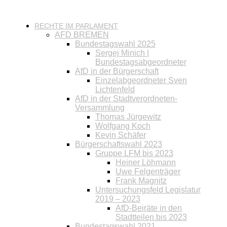
RECHTE IM PARLAMENT
AFD BREMEN
Bundestagswahl 2025
Sergej Minich |
Bundestagsabgeordneter
AfD in der Bürgerschaft
Einzelabgeordneter Sven
Lichtenfeld
AfD in der Stadtverordneten-
Versammlung
Thomas Jürgewitz
Wolfgang Koch
Kevin Schäfer
Bürgerschaftswahl 2023
Gruppe LFM bis 2023
Heiner Löhmann
Uwe Felgenträger
Frank Magnitz
Untersuchungsfeld Legislatur
2019 – 2023
AfD-Beiräte in den
Stadtteilen bis 2023
Bundestagswahl 2021